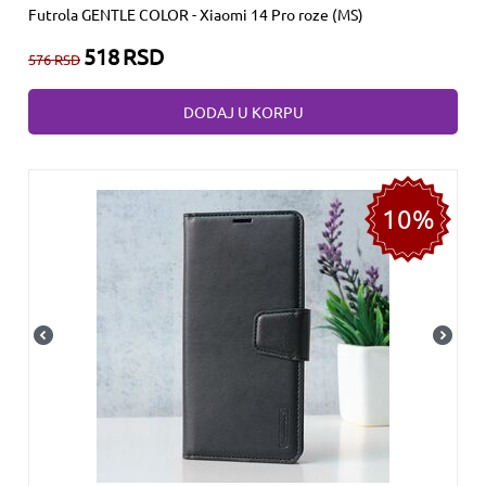
Futrola GENTLE COLOR - Xiaomi 14 Pro roze (MS)
518
RSD
576
RSD
DODAJ U KORPU
10%