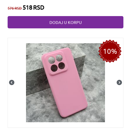
518
RSD
576
RSD
DODAJ U KORPU
10%