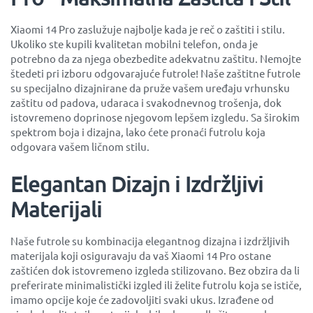
Xiaomi 14 Pro zaslužuje najbolje kada je reč o zaštiti i stilu.
Ukoliko ste kupili kvalitetan mobilni telefon, onda je
potrebno da za njega obezbedite adekvatnu zaštitu. Nemojte
štedeti pri izboru odgovarajuće futrole! Naše zaštitne futrole
su specijalno dizajnirane da pruže vašem uređaju vrhunsku
zaštitu od padova, udaraca i svakodnevnog trošenja, dok
istovremeno doprinose njegovom lepšem izgledu. Sa širokim
spektrom boja i dizajna, lako ćete pronaći futrolu koja
odgovara vašem ličnom stilu.
Elegantan Dizajn i Izdržljivi
Materijali
Naše futrole su kombinacija elegantnog dizajna i izdržljivih
materijala koji osiguravaju da vaš Xiaomi 14 Pro ostane
zaštićen dok istovremeno izgleda stilizovano. Bez obzira da li
preferirate minimalistički izgled ili želite futrolu koja se ističe,
imamo opcije koje će zadovoljiti svaki ukus. Izrađene od