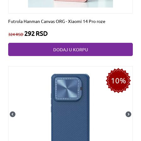
Futrola Hanman Canvas ORG - Xiaomi 14 Pro roze
292
RSD
324
RSD
DODAJ U KORPU
10%