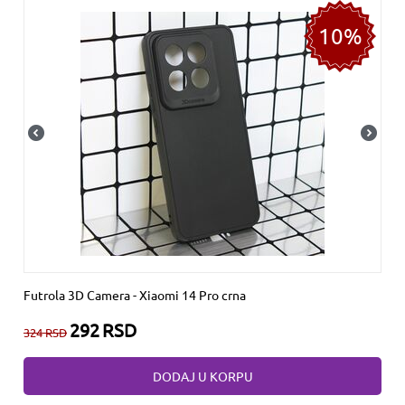
10%
Futrola 3D Camera - Xiaomi 14 Pro crna
292
RSD
324
RSD
DODAJ U KORPU