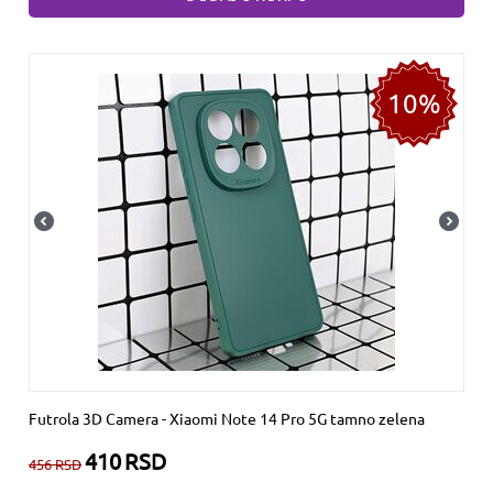
10%
Futrola 3D Camera - Xiaomi Note 14 Pro 5G tamno zelena
410
RSD
456
RSD