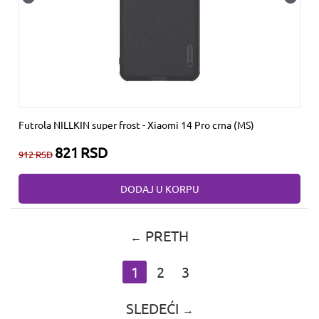
Futrola NILLKIN super frost - Xiaomi 14 Pro crna (MS)
821
RSD
912
RSD
DODAJ U KORPU
PRETH
1
2
3
SLEDEĆI