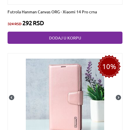
Futrola Hanman Canvas ORG - Xiaomi 14 Pro crna
292
RSD
324
RSD
DODAJ U KORPU
10%