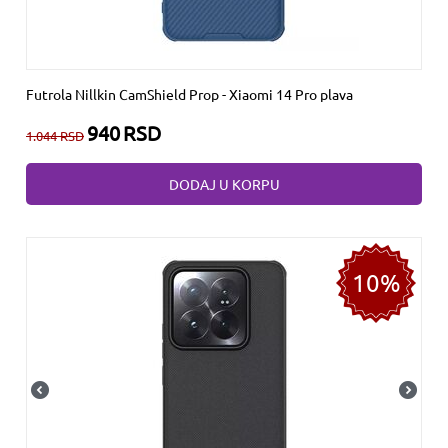
Futrola Nillkin CamShield Prop - Xiaomi 14 Pro plava
940
RSD
1.044
RSD
DODAJ U KORPU
10%