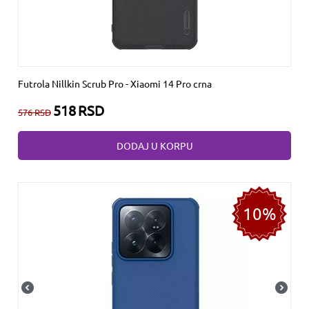
Futrola Nillkin Scrub Pro - Xiaomi 14 Pro crna
518
RSD
576
RSD
DODAJ U KORPU
10%