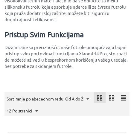
visokokvalitetnih materijala, bilo da se odlučite za meku
silikonsku futrolu koja apsorbuje udarce ili za čvrstu futrolu
koja pruža dodatni sloj zaštite, možete biti sigurni u
dugotrajnost i efikasnost.
Pristup Svim Funkcijama
Dizajnirane sa preciznošću, naše futrole omogućavaju lagan
pristup svim portovima i funkcijama Xiaomi 14 Pro, što znači
da možete uživati u besprekornom korišćenju vašeg uređaja,
bez potrebe za skidanjem futrole.
Sortiranje po abecednom redu: Od A do Ž
12 Po stranici