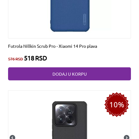
Futrola Nillkin Scrub Pro - Xiaomi 14 Pro plava
518
RSD
576
RSD
DODAJ U KORPU
10%