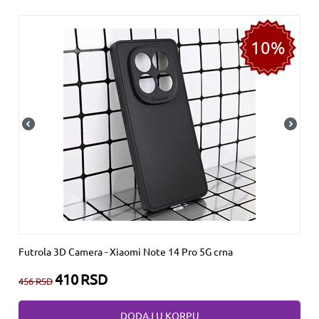
10%
Futrola 3D Camera - Xiaomi Note 14 Pro 5G crna
410
RSD
456
RSD
DODAJ U KORPU