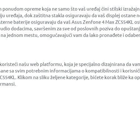
nudom opreme koja ne samo što vaš uređaj čini stilski izražajni
iju uređaja, dok zaštitna stakla osiguravaju da vaš displej ostan
 eksterne baterije osiguravaju da vaš Asus Zenfone 4 Max ZC554KL os
 audio dodacima, savršenim za sve od poslovnih poziva do opuštanj
e na jednom mestu, omogućavajući vam da lako pronađete i odabere
oristeći našu web platformu, koja je specijalno dizajnirana da v
ane sa svim potrebnim informacijama o kompatibilnosti i korisni
ZC554KL. Klikom na sliku željene kategorije, bićete korak bliže k
ormansi.