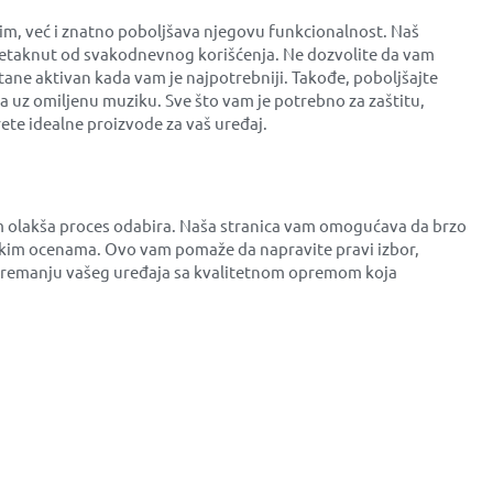
m, već i znatno poboljšava njegovu funkcionalnost. Naš
e netaknut od svakodnevnog korišćenja. Ne dozvolite da vam
tane aktivan kada vam je najpotrebniji. Takođe, poboljšajte
a uz omiljenu muziku. Sve što vam je potrebno za zaštitu,
te idealne proizvode za vaš uređaj.
am olakša proces odabira. Naša stranica vam omogućava da brzo
čkim ocenama. Ovo vam pomaže da napravite pravi izbor,
a opremanju vašeg uređaja sa kvalitetnom opremom koja