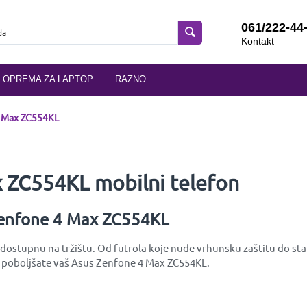
061/222-44
Kontakt
OPREMA ZA LAPTOP
RAZNO
4 Max ZC554KL
 ZC554KL mobilni telefon
 Zenfone 4 Max ZC554KL
stupnu na tržištu. Od futrola koje nude vrhunsku zaštitu do stakl
 i poboljšate vaš Asus Zenfone 4 Max ZC554KL.