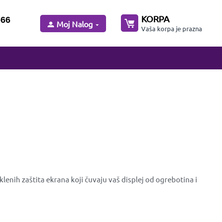
KORPA
-66
Moj Nalog
Vaša korpa je prazna
enih zaštita ekrana koji čuvaju vaš displej od ogrebotina i