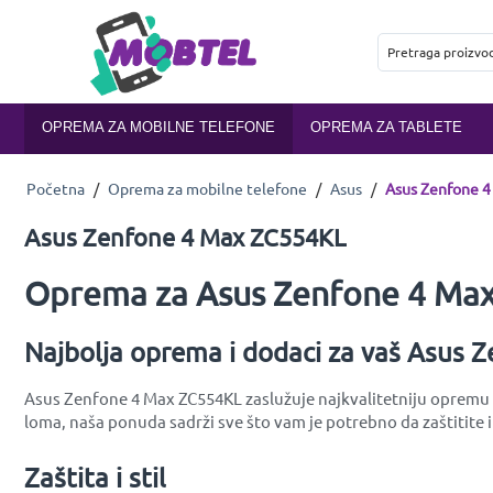
OPREMA ZA MOBILNE TELEFONE
OPREMA ZA TABLETE
Početna
/
Oprema za mobilne telefone
/
Asus
/
Asus Zenfone 
Asus Zenfone 4 Max ZC554KL
Oprema za Asus Zenfone 4 Max
Najbolja oprema i dodaci za vaš Asus
Asus Zenfone 4 Max ZC554KL zaslužuje najkvalitetniju opremu do
loma, naša ponuda sadrži sve što vam je potrebno da zaštitite
Zaštita i stil