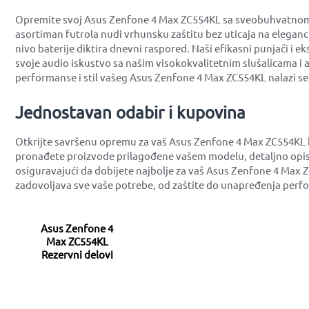
Opremite svoj Asus Zenfone 4 Max ZC554KL sa sveobuhvatnom po
asortiman futrola nudi vrhunsku zaštitu bez uticaja na eleganc
nivo baterije diktira dnevni raspored. Naši efikasni punjači i
svoje audio iskustvo sa našim visokokvalitetnim slušalicama i
performanse i stil vašeg Asus Zenfone 4 Max ZC554KL nalazi s
Jednostavan odabir i kupovina
Otkrijte savršenu opremu za vaš Asus Zenfone 4 Max ZC554KL k
pronađete proizvode prilagođene vašem modelu, detaljno opis
osiguravajući da dobijete najbolje za vaš Asus Zenfone 4 Max 
zadovoljava sve vaše potrebe, od zaštite do unapređenja perf
Asus Zenfone 4
Max ZC554KL
Rezervni delovi