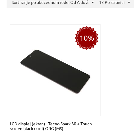
Sortiranje po abecednom redu: Od A do Ž
12 Po stranici
10%
LCD displej (ekran) - Tecno Spark 30 + Touch
screen black (crni) ORG (MS)