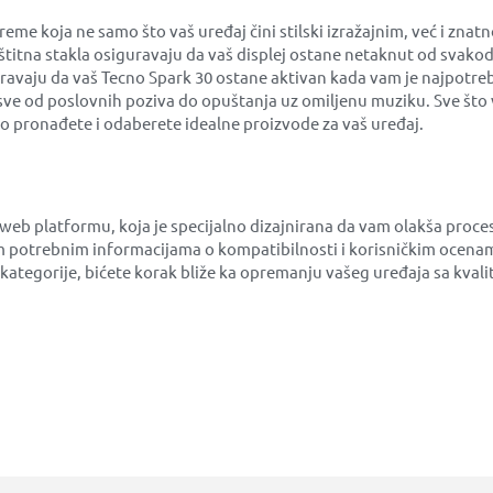
 koja ne samo što vaš uređaj čini stilski izražajnim, već i znat
aštitna stakla osiguravaju da vaš displej ostane netaknut od svako
uravaju da vaš Tecno Spark 30 ostane aktivan kada vam je najpotreb
sve od poslovnih poziva do opuštanja uz omiljenu muziku. Sve što v
o pronađete i odaberete idealne proizvode za vaš uređaj.
 web platformu, koja je specijalno dizajnirana da vam olakša pro
 potrebnim informacijama o kompatibilnosti i korisničkim ocenam
ne kategorije, bićete korak bliže ka opremanju vašeg uređaja sa kv