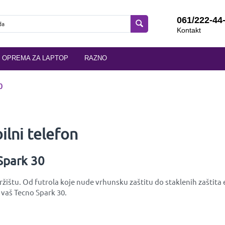
061/222-44
Kontakt
OPREMA ZA LAPTOP
RAZNO
0
lni telefon
Spark 30
žištu. Od futrola koje nude vrhunsku zaštitu do staklenih zaštita e
 vaš Tecno Spark 30.