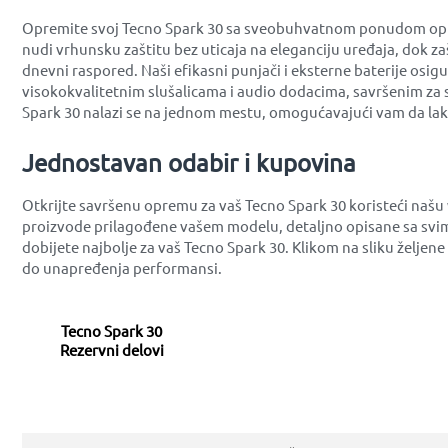
Opremite svoj Tecno Spark 30 sa sveobuhvatnom ponudom opreme
nudi vrhunsku zaštitu bez uticaja na eleganciju uređaja, dok z
dnevni raspored. Naši efikasni punjači i eksterne baterije osig
visokokvalitetnim slušalicama i audio dodacima, savršenim za 
Spark 30 nalazi se na jednom mestu, omogućavajući vam da lak
Jednostavan odabir i kupovina
Otkrijte savršenu opremu za vaš Tecno Spark 30 koristeći našu
proizvode prilagođene vašem modelu, detaljno opisane sa svim
dobijete najbolje za vaš Tecno Spark 30. Klikom na sliku želje
do unapređenja performansi.
Tecno Spark 30
Rezervni delovi