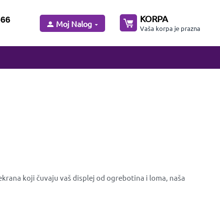
KORPA
-66
Moj Nalog
Vaša korpa je prazna
krana koji čuvaju vaš displej od ogrebotina i loma, naša