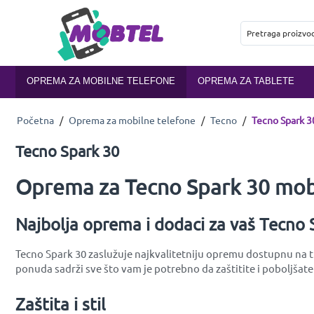
OPREMA ZA MOBILNE TELEFONE
OPREMA ZA TABLETE
Početna
/
Oprema za mobilne telefone
/
Tecno
/
Tecno Spark 3
Tecno Spark 30
Oprema za Tecno Spark 30 mobi
Najbolja oprema i dodaci za vaš Tecno 
Tecno Spark 30 zaslužuje najkvalitetniju opremu dostupnu na tr
ponuda sadrži sve što vam je potrebno da zaštitite i poboljšate
Zaštita i stil