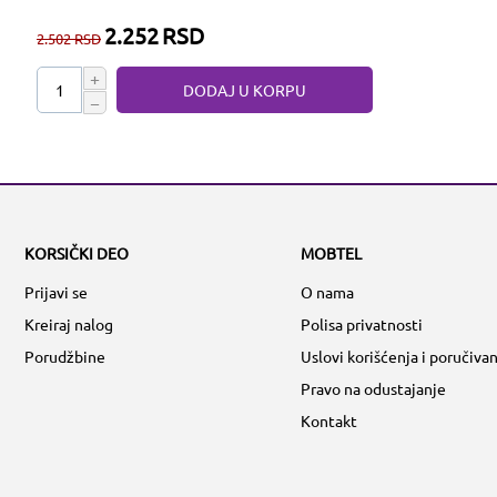
2.252
RSD
2.502
RSD
+
DODAJ U KORPU
−
KORSIČKI DEO
MOBTEL
Prijavi se
O nama
Kreiraj nalog
Polisa privatnosti
Porudžbine
Uslovi korišćenja i poručivan
Pravo na odustajanje
Kontakt