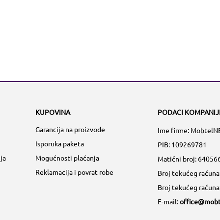
KUPOVINA
PODACI KOMPANIJ
Garancija na proizvode
Ime firme: MobtelN
Isporuka paketa
PIB: 109269781
ja
Mogućnosti plaćanja
Matični broj:
64056
Reklamacija i povrat robe
Broj tekućeg račun
Broj tekućeg račun
E-mail:
office@mobt