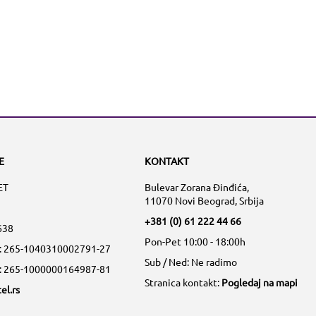
E
KONTAKT
ET
Bulevar Zorana Đinđića,
11070 Novi Beograd, Srbija
+381 (0) 61 222 44 66
638
Pon-Pet 10:00 - 18:00h
a: 265-1040310002791-27
Sub / Ned: Ne radimo
a: 265-1000000164987-81
Stranica kontakt:
Pogledaj na mapi
el.rs