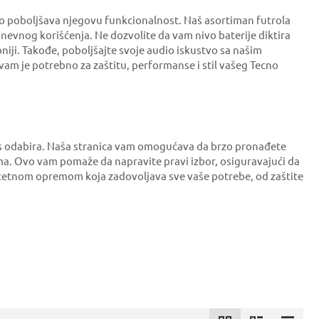
no poboljšava njegovu funkcionalnost. Naš asortiman futrola
dnevnog korišćenja. Ne dozvolite da vam nivo baterije diktira
niji. Takođe, poboljšajte svoje audio iskustvo sa našim
am je potrebno za zaštitu, performanse i stil vašeg Tecno
ces odabira. Naša stranica vam omogućava da brzo pronađete
a. Ovo vam pomaže da napravite pravi izbor, osiguravajući da
alitetnom opremom koja zadovoljava sve vaše potrebe, od zaštite