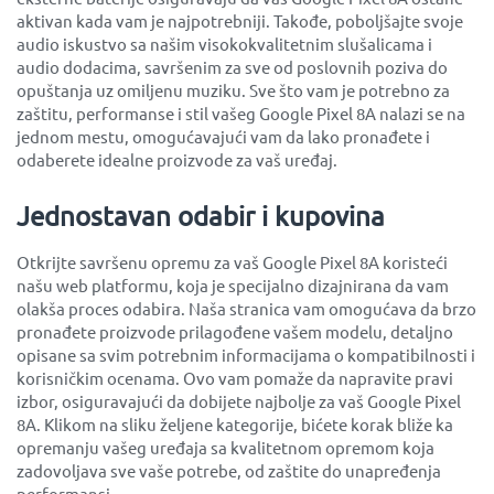
aktivan kada vam je najpotrebniji. Takođe, poboljšajte svoje
audio iskustvo sa našim visokokvalitetnim slušalicama i
audio dodacima, savršenim za sve od poslovnih poziva do
opuštanja uz omiljenu muziku. Sve što vam je potrebno za
zaštitu, performanse i stil vašeg Google Pixel 8A nalazi se na
jednom mestu, omogućavajući vam da lako pronađete i
odaberete idealne proizvode za vaš uređaj.
Jednostavan odabir i kupovina
Otkrijte savršenu opremu za vaš Google Pixel 8A koristeći
našu web platformu, koja je specijalno dizajnirana da vam
olakša proces odabira. Naša stranica vam omogućava da brzo
pronađete proizvode prilagođene vašem modelu, detaljno
opisane sa svim potrebnim informacijama o kompatibilnosti i
korisničkim ocenama. Ovo vam pomaže da napravite pravi
izbor, osiguravajući da dobijete najbolje za vaš Google Pixel
8A. Klikom na sliku željene kategorije, bićete korak bliže ka
opremanju vašeg uređaja sa kvalitetnom opremom koja
zadovoljava sve vaše potrebe, od zaštite do unapređenja
performansi.