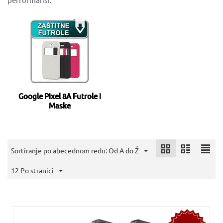
Google Pixel 8A Futrole i
Maske
Sortiranje po abecednom redu: Od A do Ž
12 Po stranici