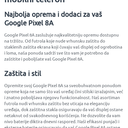
Najbolja oprema i dodaci za vaš
Google Pixel 8A
Google Pixel 8A zaslužuje najkvalitetniju opremu dostupnu
na tržištu. Od futrola koje nude vrhunsku zaštitu do
staklenih zaštita ekrana koji čuvaju vaš displej od ogrebotina
i loma, naša ponuda sadrži sve što vam je potrebno da
zaštitite i poboljšate vaš Google Pixel 8A.
Zaštita i stil
Opremite svoj Google Pixel 8A sa sveobuhvatnom ponudom
opreme koja ne samo što vaš uređaj čini stilski izražajnim, već
i znatno poboljšava njegovu funkcionalnost. Naš asortiman
futrola nudi vrhunsku zaštitu bez uticaja na eleganciju
uređaja, dok zaštitna stakla osiguravaju da vaš displej ostane
netaknut od svakodnevnog korišćenja. Ne dozvolite da vam
nivo baterije diktira dnevni raspored. Naši efikasni punjači i
eksterne baterije osiguravaju da vaš Google Pixel 8A ostane