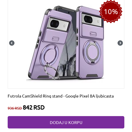
10%
Futrola CamShield Ring stand - Google Pixel 8A ljubicasta
842
RSD
936
RSD
DODAJ U KORPU