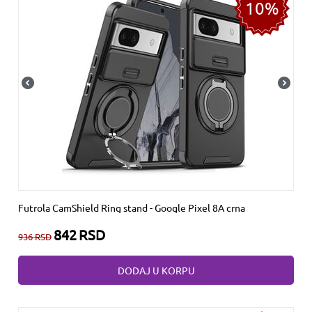
10%
Futrola CamShield Ring stand - Google Pixel 8A crna
842
RSD
936
RSD
DODAJ U KORPU