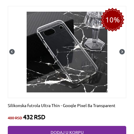
10%
Silikonska futrola Ultra Thin - Google Pixel 8a Transparent
432
RSD
480
RSD
DODAJ U KORPU