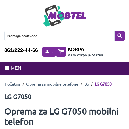
KORPA
061/222-44-66
Vaša korpa je prazna
MENI
Početna
/
Oprema za mobilne telefone
/
LG
/
LG G7050
LG G7050
Oprema za LG G7050 mobilni
telefon