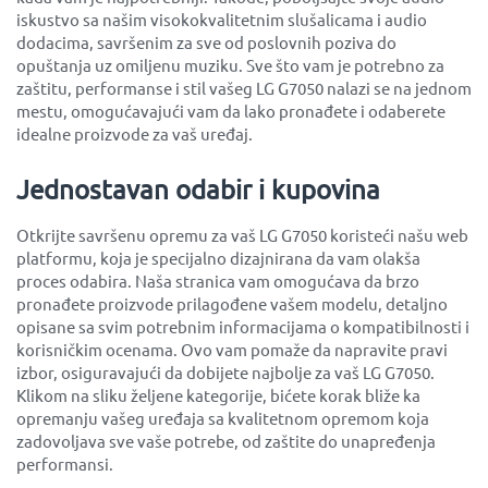
iskustvo sa našim visokokvalitetnim slušalicama i audio
dodacima, savršenim za sve od poslovnih poziva do
opuštanja uz omiljenu muziku. Sve što vam je potrebno za
zaštitu, performanse i stil vašeg LG G7050 nalazi se na jednom
mestu, omogućavajući vam da lako pronađete i odaberete
idealne proizvode za vaš uređaj.
Jednostavan odabir i kupovina
Otkrijte savršenu opremu za vaš LG G7050 koristeći našu web
platformu, koja je specijalno dizajnirana da vam olakša
proces odabira. Naša stranica vam omogućava da brzo
pronađete proizvode prilagođene vašem modelu, detaljno
opisane sa svim potrebnim informacijama o kompatibilnosti i
korisničkim ocenama. Ovo vam pomaže da napravite pravi
izbor, osiguravajući da dobijete najbolje za vaš LG G7050.
Klikom na sliku željene kategorije, bićete korak bliže ka
opremanju vašeg uređaja sa kvalitetnom opremom koja
zadovoljava sve vaše potrebe, od zaštite do unapređenja
performansi.