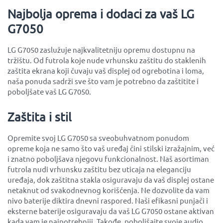
Najbolja oprema i dodaci za vaš LG
G7050
LG G7050 zaslužuje najkvalitetniju opremu dostupnu na
tržištu. Od futrola koje nude vrhunsku zaštitu do staklenih
zaštita ekrana koji čuvaju vaš displej od ogrebotina i loma,
naša ponuda sadrži sve što vam je potrebno da zaštitite i
poboljšate vaš LG G7050.
Zaštita i stil
Opremite svoj LG G7050 sa sveobuhvatnom ponudom
opreme koja ne samo što vaš uređaj čini stilski izražajnim, već
i znatno poboljšava njegovu funkcionalnost. Naš asortiman
futrola nudi vrhunsku zaštitu bez uticaja na eleganciju
uređaja, dok zaštitna stakla osiguravaju da vaš displej ostane
netaknut od svakodnevnog korišćenja. Ne dozvolite da vam
nivo baterije diktira dnevni raspored. Naši efikasni punjači i
eksterne baterije osiguravaju da vaš LG G7050 ostane aktivan
kada vam je najpotrebniji. Takođe, poboljšajte svoje audio