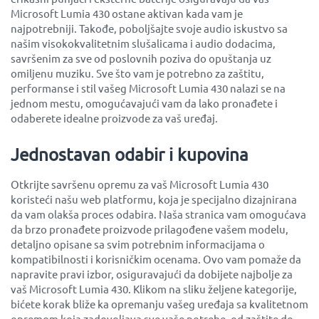
Microsoft Lumia 430 ostane aktivan kada vam je
najpotrebniji. Takođe, poboljšajte svoje audio iskustvo sa
našim visokokvalitetnim slušalicama i audio dodacima,
savršenim za sve od poslovnih poziva do opuštanja uz
omiljenu muziku. Sve što vam je potrebno za zaštitu,
performanse i stil vašeg Microsoft Lumia 430 nalazi se na
jednom mestu, omogućavajući vam da lako pronađete i
odaberete idealne proizvode za vaš uređaj.
Jednostavan odabir i kupovina
Otkrijte savršenu opremu za vaš Microsoft Lumia 430
koristeći našu web platformu, koja je specijalno dizajnirana
da vam olakša proces odabira. Naša stranica vam omogućava
da brzo pronađete proizvode prilagođene vašem modelu,
detaljno opisane sa svim potrebnim informacijama o
kompatibilnosti i korisničkim ocenama. Ovo vam pomaže da
napravite pravi izbor, osiguravajući da dobijete najbolje za
vaš Microsoft Lumia 430. Klikom na sliku željene kategorije,
bićete korak bliže ka opremanju vašeg uređaja sa kvalitetnom
opremom koja zadovoljava sve vaše potrebe, od zaštite do