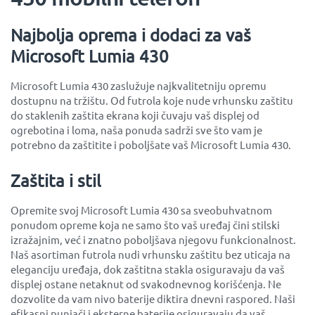
Najbolja oprema i dodaci za vaš
Microsoft Lumia 430
Microsoft Lumia 430 zaslužuje najkvalitetniju opremu
dostupnu na tržištu. Od futrola koje nude vrhunsku zaštitu
do staklenih zaštita ekrana koji čuvaju vaš displej od
ogrebotina i loma, naša ponuda sadrži sve što vam je
potrebno da zaštitite i poboljšate vaš Microsoft Lumia 430.
Zaštita i stil
Opremite svoj Microsoft Lumia 430 sa sveobuhvatnom
ponudom opreme koja ne samo što vaš uređaj čini stilski
izražajnim, već i znatno poboljšava njegovu funkcionalnost.
Naš asortiman futrola nudi vrhunsku zaštitu bez uticaja na
eleganciju uređaja, dok zaštitna stakla osiguravaju da vaš
displej ostane netaknut od svakodnevnog korišćenja. Ne
dozvolite da vam nivo baterije diktira dnevni raspored. Naši
efikasni punjači i eksterne baterije osiguravaju da vaš