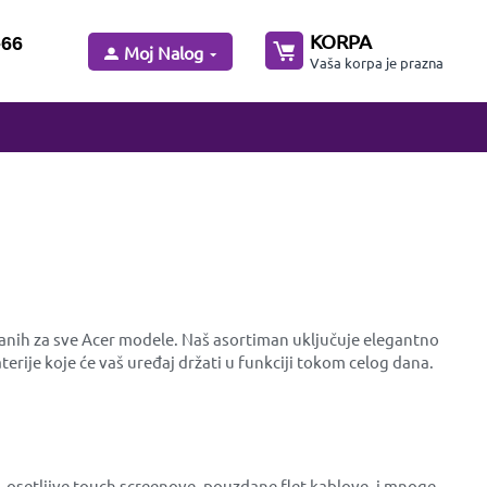
KORPA
-66
Moj Nalog
Vaša korpa je prazna
niranih za sve Acer modele. Naš asortiman uključuje elegantno
erije koje će vaš uređaj držati u funkciji tokom celog dana.
, osetljive touch screenove, pouzdane flet kablove, i mnoge