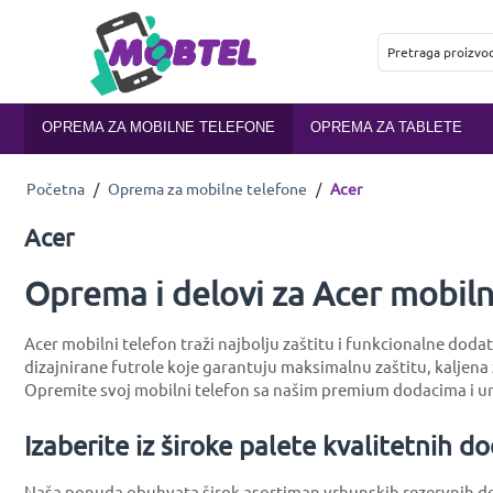
OPREMA ZA MOBILNE TELEFONE
OPREMA ZA TABLETE
Početna
/
Oprema za mobilne telefone
/
Acer
Acer
Oprema i delovi za Acer mobil
Acer mobilni telefon traži najbolju zaštitu i funkcionalne doda
dizajnirane futrole koje garantuju maksimalnu zaštitu, kaljena 
Opremite svoj mobilni telefon sa našim premium dodacima i un
Izaberite iz široke palete kvalitetnih d
Naša ponuda obuhvata širok asortiman vrhunskih rezervnih delo