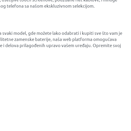
nog telefona sa našom ekskluzivnom selekcijom.
 svaki model, gde možete lako odabrati i kupiti sve što vam je
 kvalitetne zamenske baterije, naša web platforma omogućava
me i delova prilagođenih upravo vašem uređaju. Opremite svoj