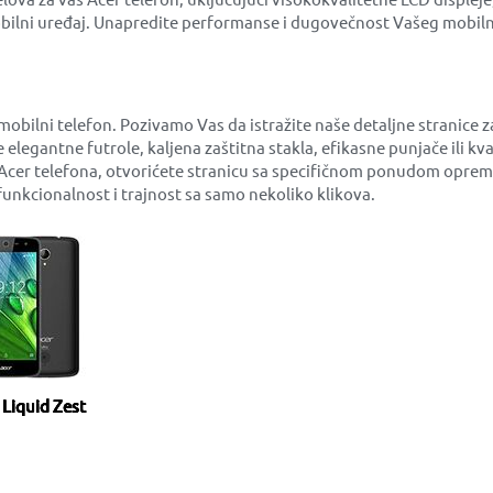
obilni uređaj. Unapredite performanse i dugovečnost Vašeg mobil
obilni telefon. Pozivamo Vas da istražite naše detaljne stranice za
te elegantne futrole, kaljena zaštitna stakla, efikasne punjače ili
a Acer telefona, otvorićete stranicu sa specifičnom ponudom opre
nkcionalnost i trajnost sa samo nekoliko klikova.
 Liquid Zest