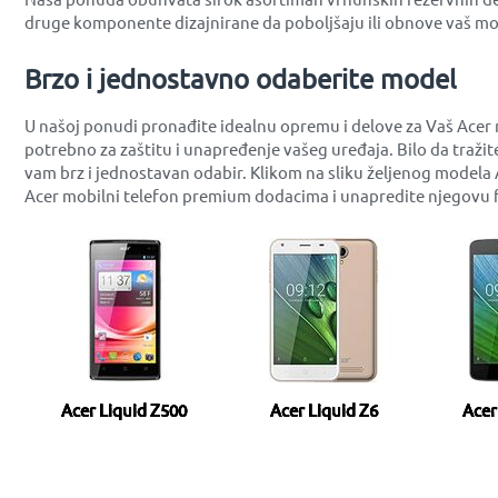
druge komponente dizajnirane da poboljšaju ili obnove vaš m
Brzo i jednostavno odaberite model
U našoj ponudi pronađite idealnu opremu i delove za Vaš Acer m
potrebno za zaštitu i unapređenje vašeg uređaja. Bilo da traži
vam brz i jednostavan odabir. Klikom na sliku željenog model
Acer mobilni telefon premium dodacima i unapredite njegovu fu
Acer Liquid Z500
Acer Liquid Z6
Acer