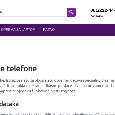
061/222-44
Kontakt
OPREMA ZA LAPTOP
RAZNO
ne telefone
tke. Istražite našu široku paletu opreme i delova specijalno dizaj
zaštitna stakla za ekran, efikasne punjače i kvalitetne zamenske bat
apredite njegovu funkcionalnost i trajnost.
odataka
va za vaš Acer telefon, uključujući visokokvalitetne LCD displeje