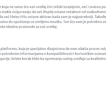
 ne samo što vaš uređaj čini stilski izražajnim, već i znatno po
na stakla osiguravaju da vaš displej ostane netaknut od svakodnevn
u da vaš Meizu M5s ostane aktivan kada vam je najpotrebniji. Takođ
ziva do opuštanja uz omiljenu muziku. Sve što vam je potrebno za 
te idealne proizvode za vaš uređaj.
 platformu, koja je specijalno dizajnirana da vam olakša proces 
 potrebnim informacijama o kompatibilnosti i korisničkim ocenam
tegorije, bićete korak bliže ka opremanju vašeg uređaja sa kvalit