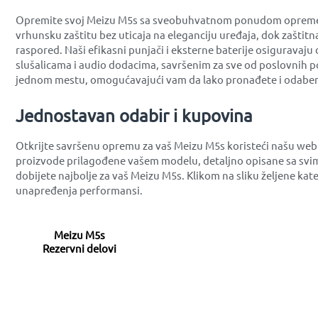
Opremite svoj Meizu M5s sa sveobuhvatnom ponudom opreme koja
vrhunsku zaštitu bez uticaja na eleganciju uređaja, dok zaštit
raspored. Naši efikasni punjači i eksterne baterije osiguravaj
slušalicama i audio dodacima, savršenim za sve od poslovnih po
jednom mestu, omogućavajući vam da lako pronađete i odabere
Jednostavan odabir i kupovina
Otkrijte savršenu opremu za vaš Meizu M5s koristeći našu web
proizvode prilagođene vašem modelu, detaljno opisane sa svim
dobijete najbolje za vaš Meizu M5s. Klikom na sliku željene ka
unapređenja performansi.
Meizu M5s
Rezervni delovi