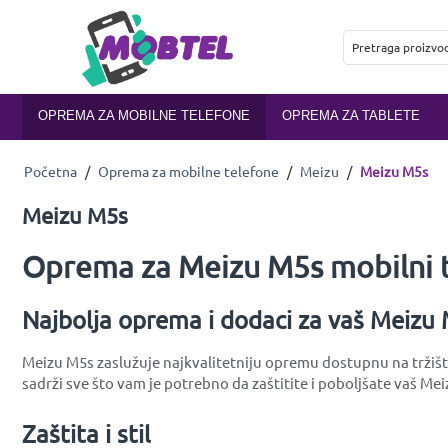
OPREMA ZA MOBILNE TELEFONE
OPREMA ZA TABLETE
Početna
/
Oprema za mobilne telefone
/
Meizu
/
Meizu M5s
Meizu M5s
Oprema za Meizu M5s mobilni 
Najbolja oprema i dodaci za vaš Meizu
Meizu M5s zaslužuje najkvalitetniju opremu dostupnu na tržištu
sadrži sve što vam je potrebno da zaštitite i poboljšate vaš Me
Zaštita i stil