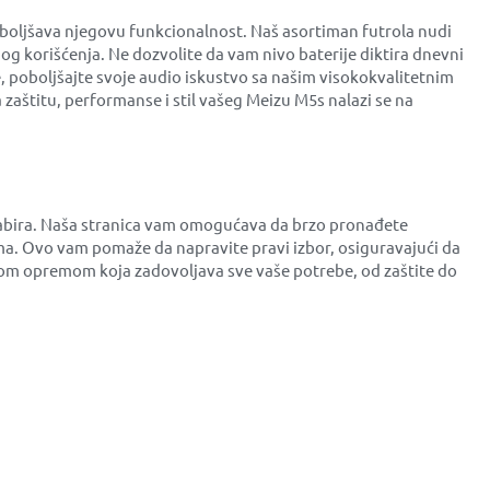
boljšava njegovu funkcionalnost. Naš asortiman futrola nudi
og korišćenja. Ne dozvolite da vam nivo baterije diktira dnevni
e, poboljšajte svoje audio iskustvo sa našim visokokvalitetnim
zaštitu, performanse i stil vašeg Meizu M5s nalazi se na
odabira. Naša stranica vam omogućava da brzo pronađete
a. Ovo vam pomaže da napravite pravi izbor, osiguravajući da
etnom opremom koja zadovoljava sve vaše potrebe, od zaštite do