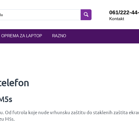
061/222-44
Kontakt
OPREMA ZA LAPTOP
RAZNO
telefon
 M5s
. Od futrola koje nude vrhunsku zaštitu do staklenih zaštita ekra
izu M5s.