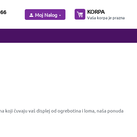
KORPA
-66
Moj Nalog
Vaša korpa je prazna
na koji čuvaju vaš displej od ogrebotina i loma, naša ponuda