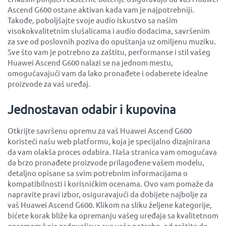
Ascend G600 ostane aktivan kada vam je najpotrebniji.
Takođe, poboljšajte svoje audio iskustvo sa našim
visokokvalitetnim slušalicama i audio dodacima, savršenim
za sve od poslovnih poziva do opuštanja uz omiljenu muziku.
Sve što vam je potrebno za zaštitu, performanse i stil vašeg
Huawei Ascend G600 nalazi se na jednom mestu,
omogućavajući vam da lako pronađete i odaberete idealne
proizvode za vaš uređaj.
Jednostavan odabir i kupovina
Otkrijte savršenu opremu za vaš Huawei Ascend G600
koristeći našu web platformu, koja je specijalno dizajnirana
da vam olakša proces odabira. Naša stranica vam omogućava
da brzo pronađete proizvode prilagođene vašem modelu,
detaljno opisane sa svim potrebnim informacijama o
kompatibilnosti i korisničkim ocenama. Ovo vam pomaže da
napravite pravi izbor, osiguravajući da dobijete najbolje za
vaš Huawei Ascend G600. Klikom na sliku željene kategorije,
bićete korak bliže ka opremanju vašeg uređaja sa kvalitetnom
opremom koja zadovoljava sve vaše potrebe, od zaštite do