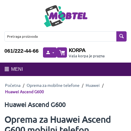
KORPA
061/222-44-66
Vaša korpa je prazna
MENI
Početna
/
Oprema za mobilne telefone
/
Huawei
/
Huawei Ascend G600
Huawei Ascend G600
Oprema za Huawei Ascend
G600 mobilni telefon