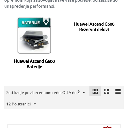
unapređenja performansi.
Huawei Ascend G600
Rezervni delovi
Huawei Ascend G600
Baterije
Sortiranje po abecednom redu: Od A do Ž
12 Po stranici