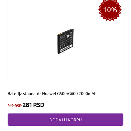
10%
Baterija standard - Huawei G500/G600 2000mAh
281
RSD
312
RSD
DODAJ U KORPU