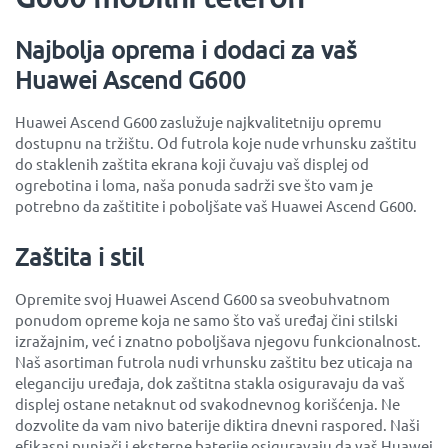
Najbolja oprema i dodaci za vaš
Huawei Ascend G600
Huawei Ascend G600 zaslužuje najkvalitetniju opremu
dostupnu na tržištu. Od futrola koje nude vrhunsku zaštitu
do staklenih zaštita ekrana koji čuvaju vaš displej od
ogrebotina i loma, naša ponuda sadrži sve što vam je
potrebno da zaštitite i poboljšate vaš Huawei Ascend G600.
Zaštita i stil
Opremite svoj Huawei Ascend G600 sa sveobuhvatnom
ponudom opreme koja ne samo što vaš uređaj čini stilski
izražajnim, već i znatno poboljšava njegovu funkcionalnost.
Naš asortiman futrola nudi vrhunsku zaštitu bez uticaja na
eleganciju uređaja, dok zaštitna stakla osiguravaju da vaš
displej ostane netaknut od svakodnevnog korišćenja. Ne
dozvolite da vam nivo baterije diktira dnevni raspored. Naši
efikasni punjači i eksterne baterije osiguravaju da vaš Huawei