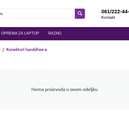
061/222-44
Kontakt
OPREMA ZA LAPTOP
RAZNO
a
/
Konektori handsfree-a
Nema proizvoda u ovom odeljku