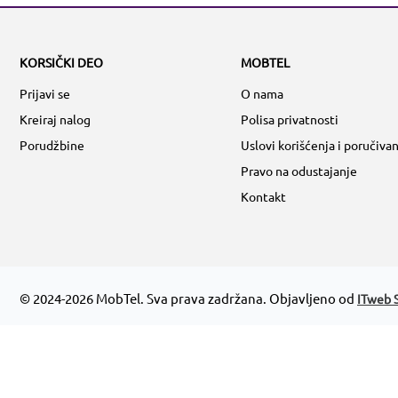
KORSIČKI DEO
MOBTEL
Prijavi se
O nama
Kreiraj nalog
Polisa privatnosti
Porudžbine
Uslovi korišćenja i poručivan
Pravo na odustajanje
Kontakt
© 2024-2026 MobTel. Sva prava zadržana. Objavljeno od
ITweb S