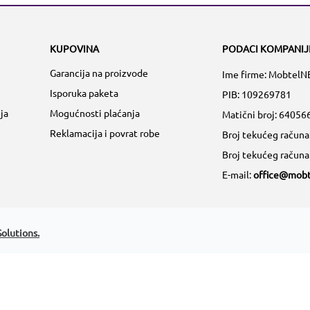
KUPOVINA
PODACI KOMPANIJ
Garancija na proizvode
Ime firme: MobtelN
Isporuka paketa
PIB: 109269781
ja
Mogućnosti plaćanja
Matični broj:
64056
Reklamacija i povrat robe
Broj tekućeg račun
Broj tekućeg račun
E-mail:
office@mobt
olutions.