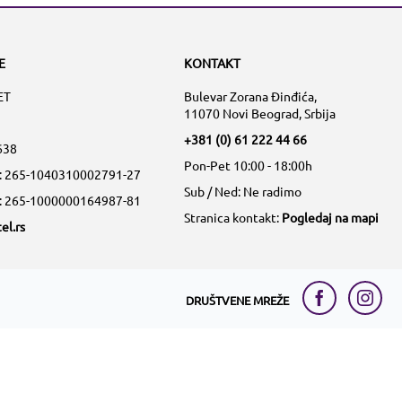
E
KONTAKT
ET
Bulevar Zorana Đinđića,
11070 Novi Beograd, Srbija
+381 (0) 61 222 44 66
638
Pon-Pet 10:00 - 18:00h
a: 265-1040310002791-27
Sub / Ned: Ne radimo
a: 265-1000000164987-81
Stranica kontakt:
Pogledaj na mapi
el.rs
DRUŠTVENE MREŽE