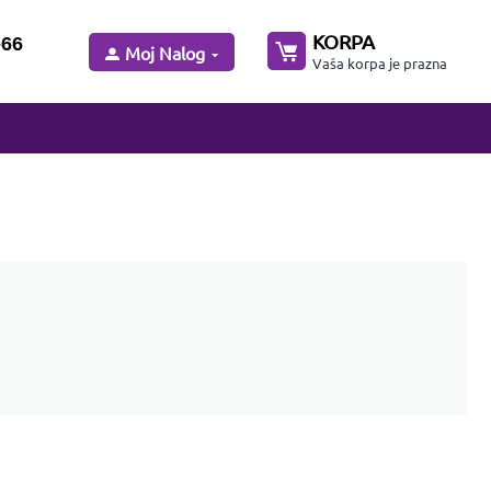
KORPA
-66
Moj Nalog
Vaša korpa je prazna