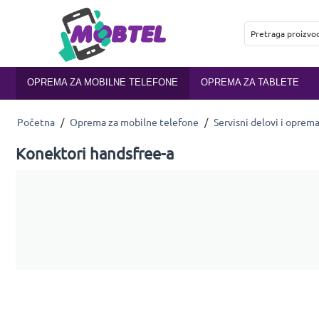
OPREMA ZA MOBILNE TELEFONE
OPREMA ZA TABLETE
Početna
/
Oprema za mobilne telefone
/
Servisni delovi i oprem
Konektori handsfree-a