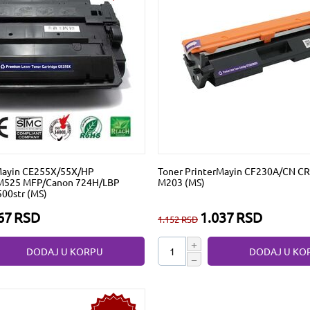
Mayin CE255X/55X/HP
Toner PrinterMayin CF230A/CN CR
M525 MFP/Canon 724H/LBP
M203 (MS)
00str (MS)
67
RSD
1.037
RSD
1.152
RSD
+
DODAJ U KORPU
DODAJ U KO
−