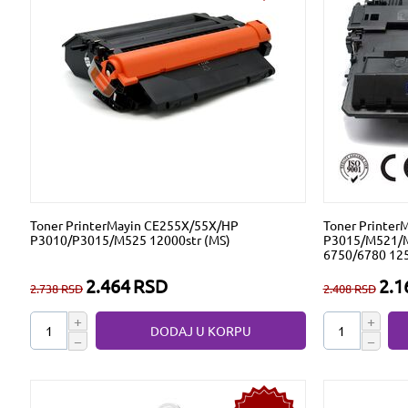
Toner PrinterMayin CE255X/55X/HP
Toner Printer
P3010/P3015/M525 12000str (MS)
P3015/M521/
6750/6780 125
2.464
RSD
2.1
2.738
RSD
2.408
RSD
+
+
DODAJ U KORPU
−
−