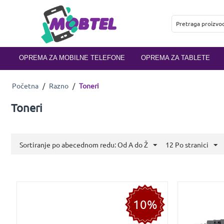
OPREMA ZA MOBILNE TELEFONE
OPREMA ZA TABLETE
Početna
/
Razno
/
Toneri
Toneri
Sortiranje po abecednom redu: Od A do Ž
12 Po stranici
10%