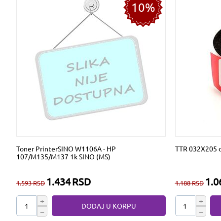
10%
Toner PrinterSINO W1106A - HP
TTR 032X205 o
107/M135/M137 1k SINO (MS)
1.434
RSD
1.0
1.593
RSD
1.188
RSD
+
+
DODAJ U KORPU
−
−