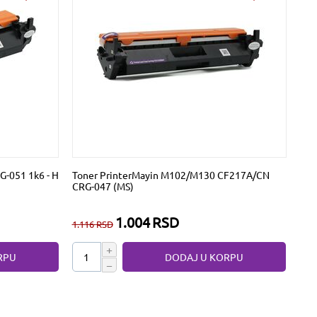
G-051 1k6 - H
Toner PrinterMayin M102/M130 CF217A/CN
CRG-047 (MS)
1.004
RSD
1.116
RSD
+
RPU
DODAJ U KORPU
−