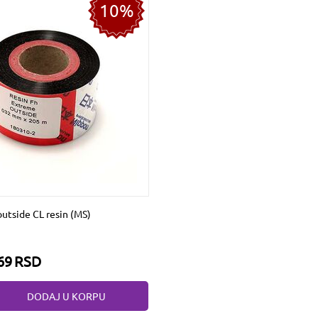
10%
utside CL resin (MS)
69
RSD
DODAJ U KORPU