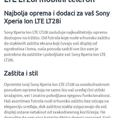
Najbolja oprema i dodaci za vaš Sony
Xperia Ion LTE LT28i
Sony Xperia Ion LTE LT28i zaslužuje najkvalitetniju opremu
dostupnu na tržištu. Od futrola koje nude vrhunsku zaštitu
do staklenih zaštita ekrana koji čuvaju vaš displej od
ogrebotina i loma, naša ponuda sadrži sve što vam je
potrebno da zaštitite i poboljšate vaš Sony Xperia Ion LTE
LT28i.
Zaštita i stil
Opremite svoj Sony Xperia Ion LTE LT28i sa sveobuhvatnom
ponudom opreme koja ne samo što vaš uređaj čini stilski
izražajnim, već i znatno poboljšava njegovu funkcionalnost.
Naš asortiman futrola nudi vrhunsku zaštitu bez uticaja na
eleganciju uređaja, dok zaštitna stakla osiguravaju da vaš
displej ostane netaknut od svakodnevnog korišćenja. Ne
dozvolite da vam nivo baterije diktira dnevni raspored. Naši