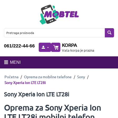
KORPA
061/222-44-66
Vaša korpa je prazna
MENI
Početna
/
Oprema za mobilne telefone
/
Sony
/
Sony Xperia Ion LTE LT28i
Sony Xperia Ion LTE LT28i
Oprema za Sony Xperia Ion
LTE LT28i mobilni telefon