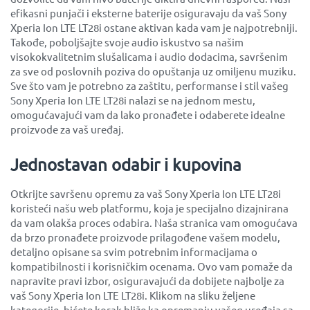
efikasni punjači i eksterne baterije osiguravaju da vaš Sony
Xperia Ion LTE LT28i ostane aktivan kada vam je najpotrebniji.
Takođe, poboljšajte svoje audio iskustvo sa našim
visokokvalitetnim slušalicama i audio dodacima, savršenim
za sve od poslovnih poziva do opuštanja uz omiljenu muziku.
Sve što vam je potrebno za zaštitu, performanse i stil vašeg
Sony Xperia Ion LTE LT28i nalazi se na jednom mestu,
omogućavajući vam da lako pronađete i odaberete idealne
proizvode za vaš uređaj.
Jednostavan odabir i kupovina
Otkrijte savršenu opremu za vaš Sony Xperia Ion LTE LT28i
koristeći našu web platformu, koja je specijalno dizajnirana
da vam olakša proces odabira. Naša stranica vam omogućava
da brzo pronađete proizvode prilagođene vašem modelu,
detaljno opisane sa svim potrebnim informacijama o
kompatibilnosti i korisničkim ocenama. Ovo vam pomaže da
napravite pravi izbor, osiguravajući da dobijete najbolje za
vaš Sony Xperia Ion LTE LT28i. Klikom na sliku željene
kategorije, bićete korak bliže ka opremanju vašeg uređaja sa