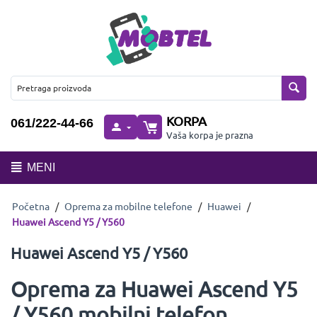
KORPA
061/222-44-66
Vaša korpa je prazna
MENI
Početna
/
Oprema za mobilne telefone
/
Huawei
/
Huawei Ascend Y5 / Y560
Huawei Ascend Y5 / Y560
Oprema za Huawei Ascend Y5
/ Y560 mobilni telefon