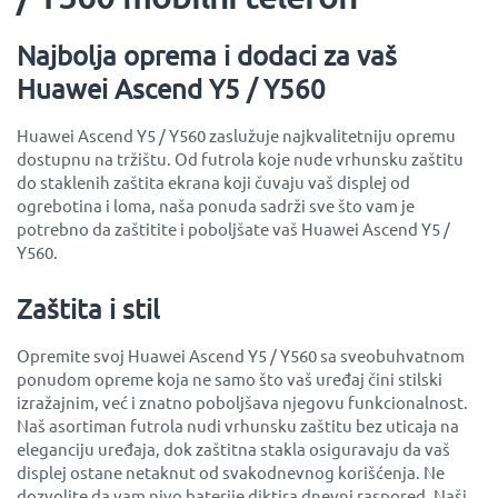
Najbolja oprema i dodaci za vaš
Huawei Ascend Y5 / Y560
Huawei Ascend Y5 / Y560 zaslužuje najkvalitetniju opremu
dostupnu na tržištu. Od futrola koje nude vrhunsku zaštitu
do staklenih zaštita ekrana koji čuvaju vaš displej od
ogrebotina i loma, naša ponuda sadrži sve što vam je
potrebno da zaštitite i poboljšate vaš Huawei Ascend Y5 /
Y560.
Zaštita i stil
Opremite svoj Huawei Ascend Y5 / Y560 sa sveobuhvatnom
ponudom opreme koja ne samo što vaš uređaj čini stilski
izražajnim, već i znatno poboljšava njegovu funkcionalnost.
Naš asortiman futrola nudi vrhunsku zaštitu bez uticaja na
eleganciju uređaja, dok zaštitna stakla osiguravaju da vaš
displej ostane netaknut od svakodnevnog korišćenja. Ne
dozvolite da vam nivo baterije diktira dnevni raspored. Naši