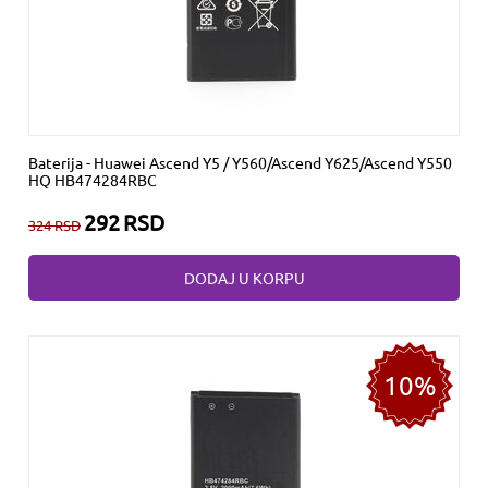
Baterija - Huawei Ascend Y5 / Y560/Ascend Y625/Ascend Y550
HQ HB474284RBC
292
RSD
324
RSD
DODAJ U KORPU
10%