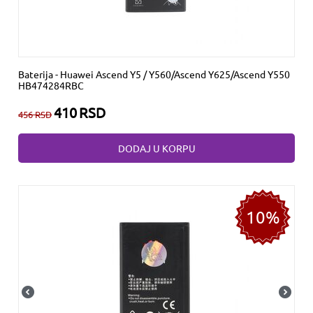
Baterija - Huawei Ascend Y5 / Y560/Ascend Y625/Ascend Y550
HB474284RBC
410
RSD
456
RSD
DODAJ U KORPU
10%