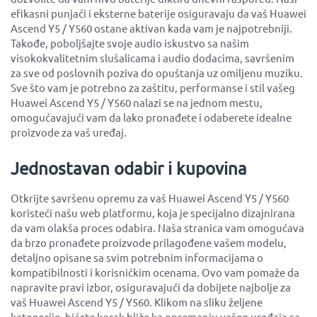
efikasni punjači i eksterne baterije osiguravaju da vaš Huawei
Ascend Y5 / Y560 ostane aktivan kada vam je najpotrebniji.
Takođe, poboljšajte svoje audio iskustvo sa našim
visokokvalitetnim slušalicama i audio dodacima, savršenim
za sve od poslovnih poziva do opuštanja uz omiljenu muziku.
Sve što vam je potrebno za zaštitu, performanse i stil vašeg
Huawei Ascend Y5 / Y560 nalazi se na jednom mestu,
omogućavajući vam da lako pronađete i odaberete idealne
proizvode za vaš uređaj.
Jednostavan odabir i kupovina
Otkrijte savršenu opremu za vaš Huawei Ascend Y5 / Y560
koristeći našu web platformu, koja je specijalno dizajnirana
da vam olakša proces odabira. Naša stranica vam omogućava
da brzo pronađete proizvode prilagođene vašem modelu,
detaljno opisane sa svim potrebnim informacijama o
kompatibilnosti i korisničkim ocenama. Ovo vam pomaže da
napravite pravi izbor, osiguravajući da dobijete najbolje za
vaš Huawei Ascend Y5 / Y560. Klikom na sliku željene
kategorije, bićete korak bliže ka opremanju vašeg uređaja sa