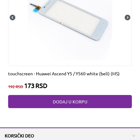
touchscreen - Huawei Ascend Y5 / Y560 white (beli) (MS)
173
RSD
192
RSD
DODAJ U KORPU
KORSIČKI DEO