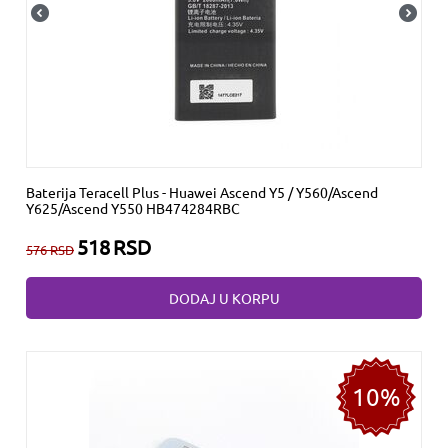
Baterija Teracell Plus - Huawei Ascend Y5 / Y560/Ascend
Y625/Ascend Y550 HB474284RBC
518
RSD
576
RSD
DODAJ U KORPU
10%