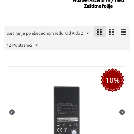
Huawei Ascend Y5 / Y560
Zaštitne folije
Sortiranje po abecednom redu: Od A do Ž
12 Po stranici
10%