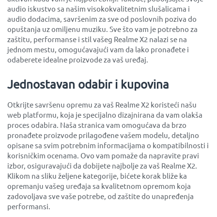
audio iskustvo sa našim visokokvalitetnim slušalicama i
audio dodacima, savršenim za sve od poslovnih poziva do
opuštanja uz omiljenu muziku. Sve što vam je potrebno za
zaštitu, performanse i stil vašeg Realme X2 nalazi se na
jednom mestu, omogućavajući vam da lako pronađete i
odaberete idealne proizvode za vaš uređaj.
Jednostavan odabir i kupovina
Otkrijte savršenu opremu za vaš Realme X2 koristeći našu
web platformu, koja je specijalno dizajnirana da vam olakša
proces odabira. Naša stranica vam omogućava da brzo
pronađete proizvode prilagođene vašem modelu, detaljno
opisane sa svim potrebnim informacijama o kompatibilnosti i
korisničkim ocenama. Ovo vam pomaže da napravite pravi
izbor, osiguravajući da dobijete najbolje za vaš Realme X2.
Klikom na sliku željene kategorije, bićete korak bliže ka
opremanju vašeg uređaja sa kvalitetnom opremom koja
zadovoljava sve vaše potrebe, od zaštite do unapređenja
performansi.