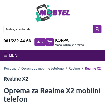
KORPA
061/222-44-66
Vaša korpa je prazna
MENI
Početna
/
Oprema za mobilne telefone
/
Realme
/
Realme X2
Realme X2
Oprema za Realme X2 mobilni
telefon