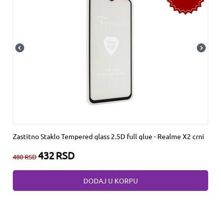
Zastitno Staklo Tempered glass 2.5D full glue - Realme X2 crni
432
RSD
480
RSD
DODAJ U KORPU