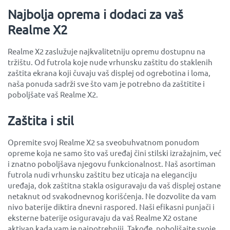
Najbolja oprema i dodaci za vaš
Realme X2
Realme X2 zaslužuje najkvalitetniju opremu dostupnu na
tržištu. Od futrola koje nude vrhunsku zaštitu do staklenih
zaštita ekrana koji čuvaju vaš displej od ogrebotina i loma,
naša ponuda sadrži sve što vam je potrebno da zaštitite i
poboljšate vaš Realme X2.
Zaštita i stil
Opremite svoj Realme X2 sa sveobuhvatnom ponudom
opreme koja ne samo što vaš uređaj čini stilski izražajnim, već
i znatno poboljšava njegovu funkcionalnost. Naš asortiman
futrola nudi vrhunsku zaštitu bez uticaja na eleganciju
uređaja, dok zaštitna stakla osiguravaju da vaš displej ostane
netaknut od svakodnevnog korišćenja. Ne dozvolite da vam
nivo baterije diktira dnevni raspored. Naši efikasni punjači i
eksterne baterije osiguravaju da vaš Realme X2 ostane
aktivan kada vam je najpotrebniji. Takođe, poboljšajte svoje