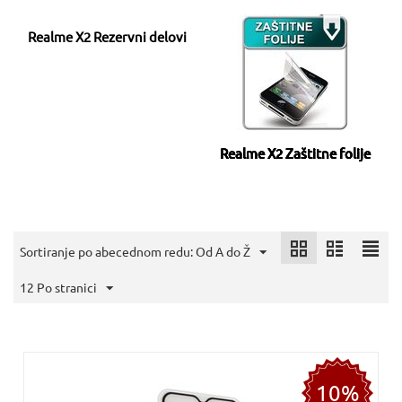
Realme X2 Rezervni delovi
Realme X2 Zaštitne folije
Sortiranje po abecednom redu: Od A do Ž
12 Po stranici
10%