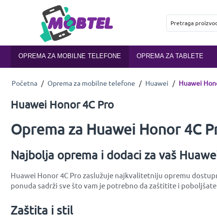
OPREMA ZA MOBILNE TELEFONE
OPREMA ZA TABLETE
Početna
/
Oprema za mobilne telefone
/
Huawei
/
Huawei Hono
Huawei Honor 4C Pro
Oprema za Huawei Honor 4C Pr
Najbolja oprema i dodaci za vaš Huawe
Huawei Honor 4C Pro zaslužuje najkvalitetniju opremu dostupnu 
ponuda sadrži sve što vam je potrebno da zaštitite i poboljšat
Zaštita i stil