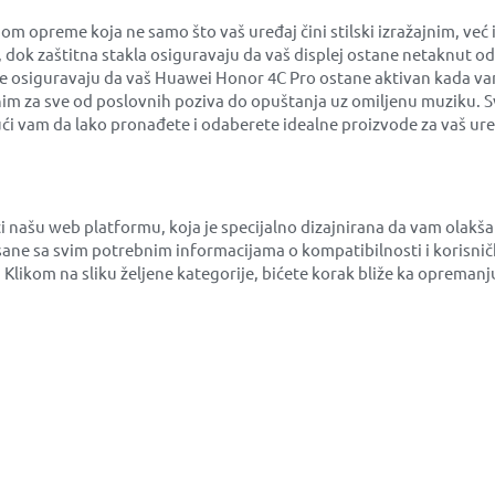
preme koja ne samo što vaš uređaj čini stilski izražajnim, već 
a, dok zaštitna stakla osiguravaju da vaš displej ostane netaknut 
ije osiguravaju da vaš Huawei Honor 4C Pro ostane aktivan kada vam
im za sve od poslovnih poziva do opuštanja uz omiljenu muziku. Sve
 vam da lako pronađete i odaberete idealne proizvode za vaš ure
i našu web platformu, koja je specijalno dizajnirana da vam olak
ane sa svim potrebnim informacijama o kompatibilnosti i korisni
. Klikom na sliku željene kategorije, bićete korak bliže ka oprem