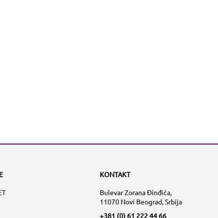
E
KONTAKT
ET
Bulevar Zorana Đinđića,
11070 Novi Beograd, Srbija
+381 (0) 61 222 44 66