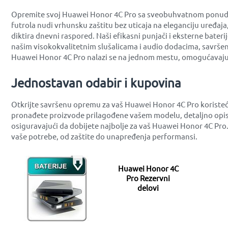
Opremite svoj Huawei Honor 4C Pro sa sveobuhvatnom ponudom o
futrola nudi vrhunsku zaštitu bez uticaja na eleganciju uređaj
diktira dnevni raspored. Naši efikasni punjači i eksterne bater
našim visokokvalitetnim slušalicama i audio dodacima, savršen
Huawei Honor 4C Pro nalazi se na jednom mestu, omogućavajući
Jednostavan odabir i kupovina
Otkrijte savršenu opremu za vaš Huawei Honor 4C Pro koristeć
pronađete proizvode prilagođene vašem modelu, detaljno opis
osiguravajući da dobijete najbolje za vaš Huawei Honor 4C Pro
vaše potrebe, od zaštite do unapređenja performansi.
Huawei Honor 4C
Pro Rezervni
delovi