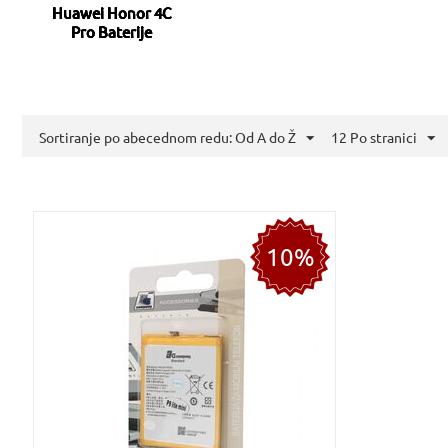
Huawei Honor 4C
Pro Baterije
Sortiranje po abecednom redu: Od A do Ž
12 Po stranici
10%