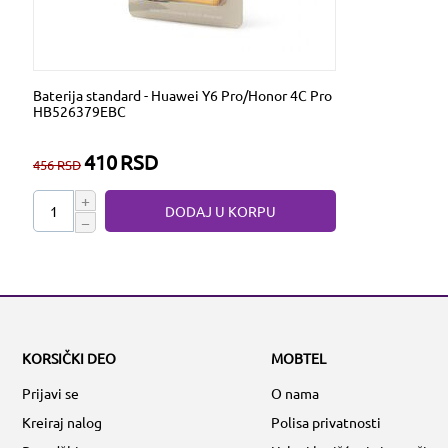
Baterija standard - Huawei Y6 Pro/Honor 4C Pro
HB526379EBC
410
RSD
456
RSD
+
DODAJ U KORPU
−
KORSIČKI DEO
MOBTEL
Prijavi se
O nama
Kreiraj nalog
Polisa privatnosti