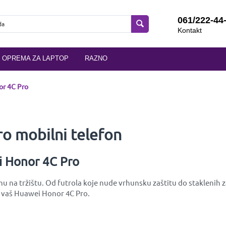
061/222-44
Kontakt
OPREMA ZA LAPTOP
RAZNO
r 4C Pro
o mobilni telefon
i Honor 4C Pro
na tržištu. Od futrola koje nude vrhunsku zaštitu do staklenih zaš
e vaš Huawei Honor 4C Pro.