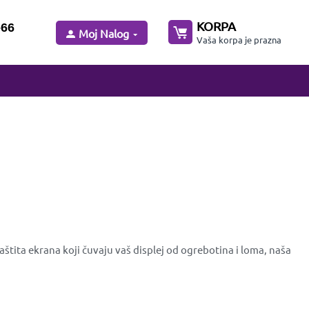
KORPA
-66
Moj Nalog
Vaša korpa je prazna
tita ekrana koji čuvaju vaš displej od ogrebotina i loma, naša