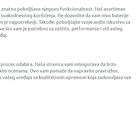
i znatno poboljšava njegovu funkcionalnost. Naš asortiman
od svakodnevnog korišćenja. Ne dozvolite da vam nivo baterije
 je najpotrebniji. Takođe, poboljšajte svoje audio iskustvo sa
 što vam je potrebno za zaštitu, performanse i stil vašeg
đaj.
ša proces odabira. Naša stranica vam omogućava da brzo
čkim ocenama. Ovo vam pomaže da napravite pravi izbor,
anju vašeg uređaja sa kvalitetnom opremom koja zadovoljava sve