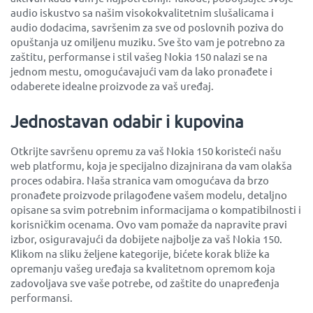
audio iskustvo sa našim visokokvalitetnim slušalicama i
audio dodacima, savršenim za sve od poslovnih poziva do
opuštanja uz omiljenu muziku. Sve što vam je potrebno za
zaštitu, performanse i stil vašeg Nokia 150 nalazi se na
jednom mestu, omogućavajući vam da lako pronađete i
odaberete idealne proizvode za vaš uređaj.
Jednostavan odabir i kupovina
Otkrijte savršenu opremu za vaš Nokia 150 koristeći našu
web platformu, koja je specijalno dizajnirana da vam olakša
proces odabira. Naša stranica vam omogućava da brzo
pronađete proizvode prilagođene vašem modelu, detaljno
opisane sa svim potrebnim informacijama o kompatibilnosti i
korisničkim ocenama. Ovo vam pomaže da napravite pravi
izbor, osiguravajući da dobijete najbolje za vaš Nokia 150.
Klikom na sliku željene kategorije, bićete korak bliže ka
opremanju vašeg uređaja sa kvalitetnom opremom koja
zadovoljava sve vaše potrebe, od zaštite do unapređenja
performansi.