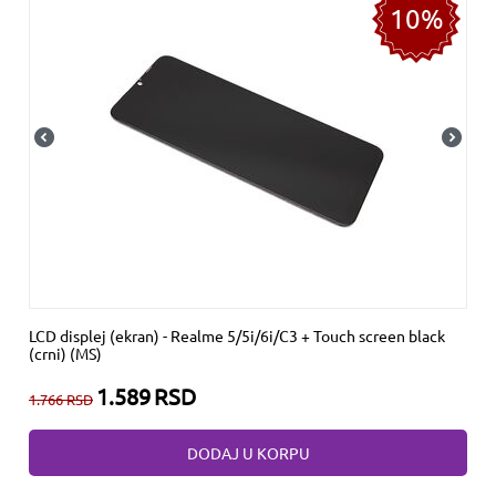
10%
LCD displej (ekran) - Realme 5/5i/6i/C3 + Touch screen black
(crni) (MS)
1.589
RSD
1.766
RSD
DODAJ U KORPU