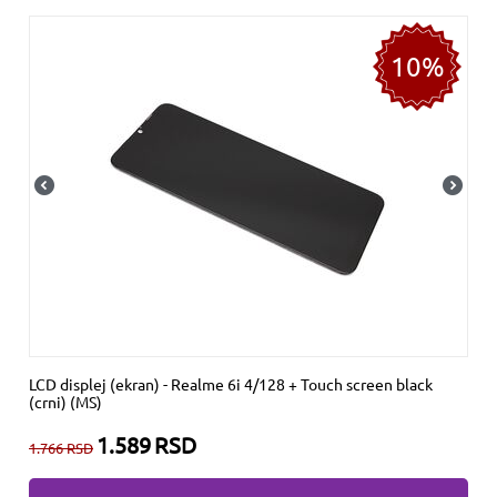
10%
LCD displej (ekran) - Realme 6i 4/128 + Touch screen black
(crni) (MS)
1.589
RSD
1.766
RSD