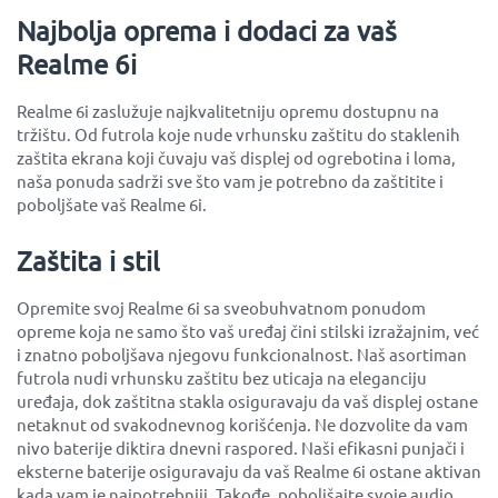
Najbolja oprema i dodaci za vaš
Realme 6i
Realme 6i zaslužuje najkvalitetniju opremu dostupnu na
tržištu. Od futrola koje nude vrhunsku zaštitu do staklenih
zaštita ekrana koji čuvaju vaš displej od ogrebotina i loma,
naša ponuda sadrži sve što vam je potrebno da zaštitite i
poboljšate vaš Realme 6i.
Zaštita i stil
Opremite svoj Realme 6i sa sveobuhvatnom ponudom
opreme koja ne samo što vaš uređaj čini stilski izražajnim, već
i znatno poboljšava njegovu funkcionalnost. Naš asortiman
futrola nudi vrhunsku zaštitu bez uticaja na eleganciju
uređaja, dok zaštitna stakla osiguravaju da vaš displej ostane
netaknut od svakodnevnog korišćenja. Ne dozvolite da vam
nivo baterije diktira dnevni raspored. Naši efikasni punjači i
eksterne baterije osiguravaju da vaš Realme 6i ostane aktivan
kada vam je najpotrebniji. Takođe, poboljšajte svoje audio