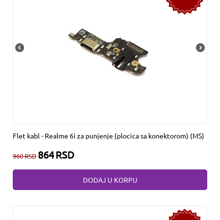
Flet kabl - Realme 6i za punjenje (plocica sa konektorom) (MS)
864
RSD
960
RSD
DODAJ U KORPU