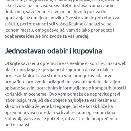
iskustvo sa našim visokokvalitetnim slušalicama i audio
dodacima, savršenim za sve od poslovnih poziva do
opuštanja uz omiljenu muziku. Sve što vam je potrebno za
zaštitu, performanse i stil vašeg Realme 6i nalazi se na
jednom mestu, omogućavajući vam da lako pronađete i
odaberete idealne proizvode za vaš uređaj.
Jednostavan odabir i kupovina
Otkrijte savršenu opremu za vaš Realme 6i koristeći našu web
platformu, koja je specijalno dizajnirana da vam olakša
proces odabira. Naša stranica vam omogućava da brzo
pronađete proizvode prilagođene vašem modelu, detaljno
opisane sa svim potrebnim informacijama o kompatibilnosti i
korisničkim ocenama. Ovo vam pomaže da napravite pravi
izbor, osiguravajući da dobijete najbolje za vaš Realme 6i.
Klikom na sliku željene kategorije, bićete korak bliže ka
opremanju vašeg uređaja sa kvalitetnom opremom koja
zadovoljava sve vaše potrebe, od zaštite do unapređenja
performansi.