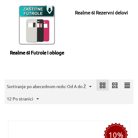
Realme 6i Rezervni delovi
Realme 6i Futrole i obloge
Sortiranje po abecednom redu: Od A do Ž
12 Po stranici
10%