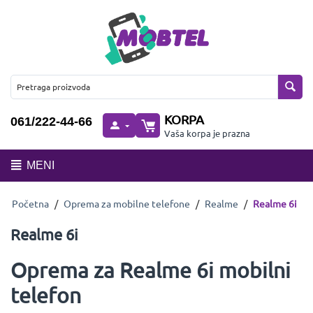
KORPA
061/222-44-66
Vaša korpa je prazna
MENI
Početna
/
Oprema za mobilne telefone
/
Realme
/
Realme 6i
Realme 6i
Oprema za Realme 6i mobilni
telefon