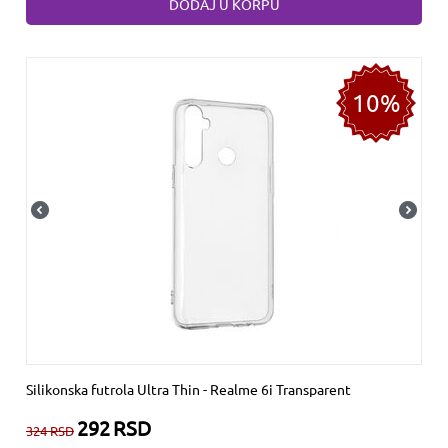
DODAJ U KORPU
10%
Silikonska futrola Ultra Thin - Realme 6i Transparent
292
RSD
324
RSD