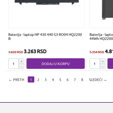
Baterija - laptop HP 430 440 G3 RO04 HQ2200
Baterija - lap
B
44Wh HQ2200
3.263
RSD
4.8
3.626
RSD
5.354
RSD
+
+
DODAJ U KORPU
−
−
PRETH
1
2
3
4
5
6
7
8
SLEDEĆI