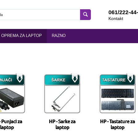
061/222-44
Kontakt
OPREMA ZA LAPTOP
RAZNO
 Punjaci za
HP - Sarke za
HP - Tastature za
laptop
laptop
laptop