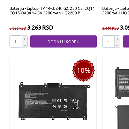
Baterija - laptop HP 14-d, 240 G2, 250 G3, CQ14
Baterija - lap
CQ15 OA04 14.8V 2200mAh HQ2200 B
2200mAH HQ2
3.263
RSD
3.0
3.626
RSD
3.440
RSD
+
+
DODAJ U KORPU
−
−
10%