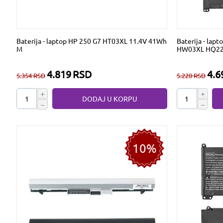
Baterija - laptop HP 250 G7 HT03XL 11.4V 41Wh
Baterija - lapt
M
HW03XL HQ22
4.819
RSD
4.6
5.354
RSD
5.220
RSD
+
+
DODAJ U KORPU
−
−
10%