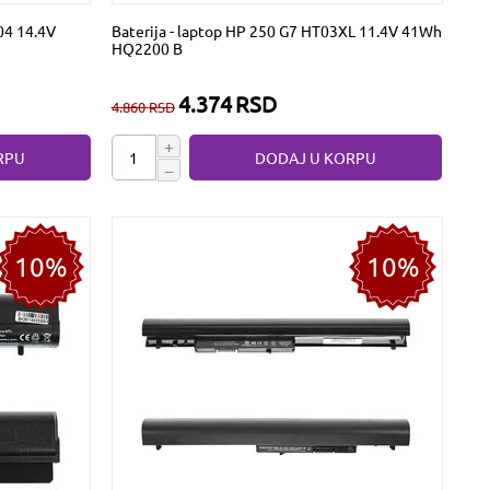
04 14.4V
Baterija - laptop HP 250 G7 HT03XL 11.4V 41Wh
HQ2200 B
4.374
RSD
4.860
RSD
+
RPU
DODAJ U KORPU
−
10%
10%