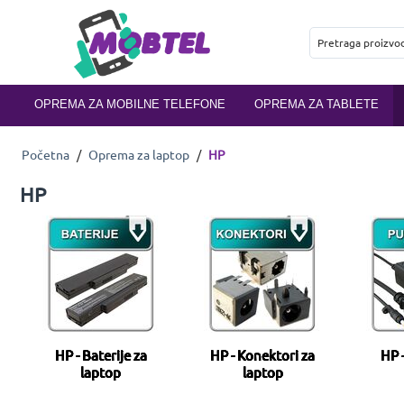
OPREMA ZA MOBILNE TELEFONE
OPREMA ZA TABLETE
Početna
/
Oprema za laptop
/
HP
HP
HP - Baterije za
HP - Konektori za
HP -
laptop
laptop