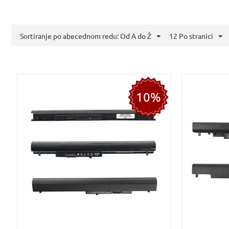
Sortiranje po abecednom redu: Od A do Ž
12 Po stranici
10%