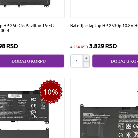
op HP 250 G9, Pavilion 15-EG
Baterija - laptop HP 2530p 10.8V
00 B
98
RSD
3.829
RSD
4.254
RSD
+
DODAJ U KORPU
DODAJ U KO
−
10%