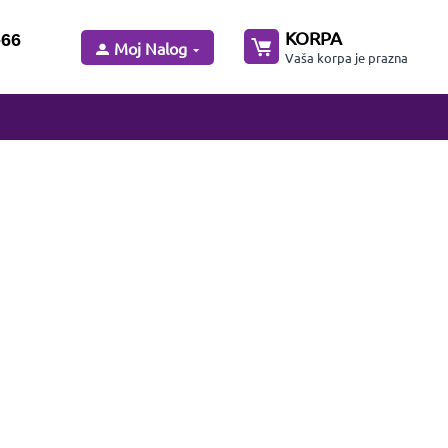
KORPA
-66
Moj Nalog
Vaša korpa je prazna