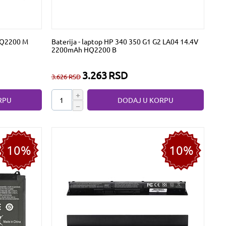
 HQ2200 M
Baterija - laptop HP 340 350 G1 G2 LA04 14.4V
2200mAh HQ2200 B
3.263
RSD
3.626
RSD
+
RPU
DODAJ U KORPU
−
10%
10%