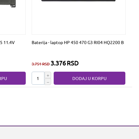
G5 11.4V
Baterija - laptop HP 450 470 G3 RI04 HQ2200 B
3.376
RSD
3.751
RSD
+
RPU
DODAJ U KORPU
−