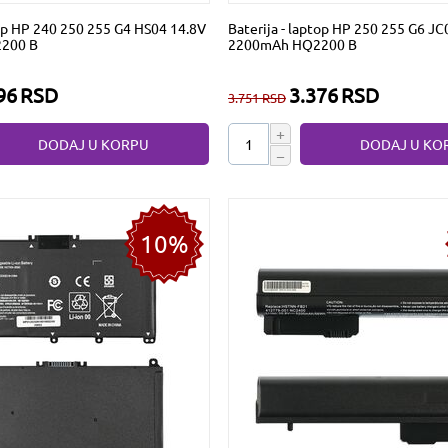
top HP 240 250 255 G4 HS04 14.8V
Baterija - laptop HP 250 255 G6 JC
200 B
2200mAh HQ2200 B
96
RSD
3.376
RSD
3.751
RSD
+
DODAJ U KORPU
DODAJ U KO
−
10%