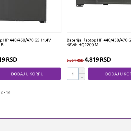
top HP 440/450/470 G5 11.4V
Baterija - laptop HP 440/450/470 
 B
48Wh HQ2200 M
19
RSD
4.819
RSD
5.354
RSD
+
DODAJ U KORPU
DODAJ U KO
−
2 - 16