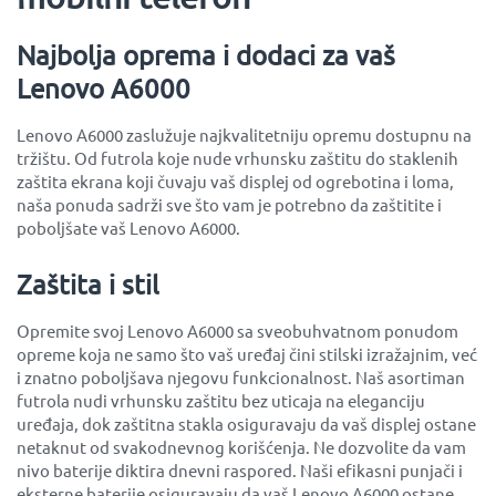
Najbolja oprema i dodaci za vaš
Lenovo A6000
Lenovo A6000 zaslužuje najkvalitetniju opremu dostupnu na
tržištu. Od futrola koje nude vrhunsku zaštitu do staklenih
zaštita ekrana koji čuvaju vaš displej od ogrebotina i loma,
naša ponuda sadrži sve što vam je potrebno da zaštitite i
poboljšate vaš Lenovo A6000.
Zaštita i stil
Opremite svoj Lenovo A6000 sa sveobuhvatnom ponudom
opreme koja ne samo što vaš uređaj čini stilski izražajnim, već
i znatno poboljšava njegovu funkcionalnost. Naš asortiman
futrola nudi vrhunsku zaštitu bez uticaja na eleganciju
uređaja, dok zaštitna stakla osiguravaju da vaš displej ostane
netaknut od svakodnevnog korišćenja. Ne dozvolite da vam
nivo baterije diktira dnevni raspored. Naši efikasni punjači i
eksterne baterije osiguravaju da vaš Lenovo A6000 ostane