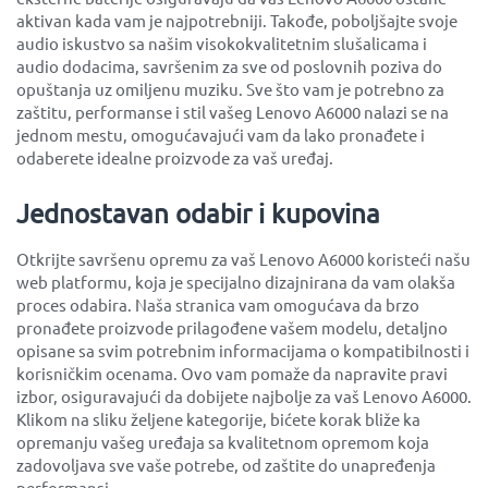
aktivan kada vam je najpotrebniji. Takođe, poboljšajte svoje
audio iskustvo sa našim visokokvalitetnim slušalicama i
audio dodacima, savršenim za sve od poslovnih poziva do
opuštanja uz omiljenu muziku. Sve što vam je potrebno za
zaštitu, performanse i stil vašeg Lenovo A6000 nalazi se na
jednom mestu, omogućavajući vam da lako pronađete i
odaberete idealne proizvode za vaš uređaj.
Jednostavan odabir i kupovina
Otkrijte savršenu opremu za vaš Lenovo A6000 koristeći našu
web platformu, koja je specijalno dizajnirana da vam olakša
proces odabira. Naša stranica vam omogućava da brzo
pronađete proizvode prilagođene vašem modelu, detaljno
opisane sa svim potrebnim informacijama o kompatibilnosti i
korisničkim ocenama. Ovo vam pomaže da napravite pravi
izbor, osiguravajući da dobijete najbolje za vaš Lenovo A6000.
Klikom na sliku željene kategorije, bićete korak bliže ka
opremanju vašeg uređaja sa kvalitetnom opremom koja
zadovoljava sve vaše potrebe, od zaštite do unapređenja
performansi.