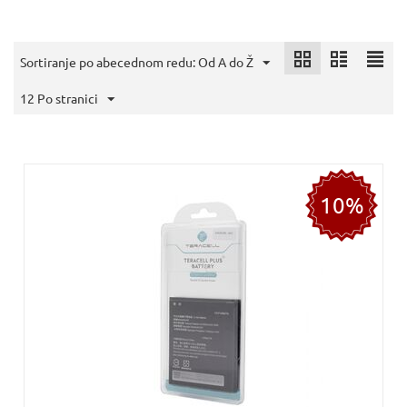
Sortiranje po abecednom redu: Od A do Ž
12 Po stranici
10%