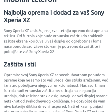
Najbolja oprema i dodaci za vaš Sony
Xperia XZ
Sony Xperia XZ zaslužuje najkvalitetniju opremu dostupnu na
tržištu. Od futrola koje nude vrhunsku zaštitu do staklenih
zaštita ekrana koji čuvaju vaš displej od ogrebotina i loma,
naša ponuda sadrži sve što vam je potrebno da zaštitite i
poboljšate vaš Sony Xperia XZ.
Zaštita i stil
Opremite svoj Sony Xperia XZ sa sveobuhvatnom ponudom
opreme koja ne samo što vaš uređaj čini stilski izražajnim, već
i znatno poboljšava njegovu funkcionalnost. Naš asortiman
futrola nudi vrhunsku zaštitu bez uticaja na eleganciju
uređaja, dok zaštitna stakla osiguravaju da vaš displej ostane
netaknut od svakodnevnog korišćenja. Ne dozvolite da vam
nivo baterije diktira dnevni raspored. Naši efikasni punjači i
eksterne baterije osiguravaju da vaš Sony Xperia XZ ostane