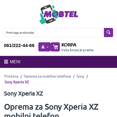
KORPA
061/222-44-66
Vaša korpa je prazna
MENI
Početna
/
Oprema za mobilne telefone
/
Sony
/
Sony Xperia XZ
Sony Xperia XZ
Oprema za Sony Xperia XZ
mobilni telefon