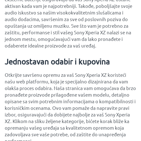
aktivan kada vam je najpotrebniji. Takođe, poboljšajte svoje
audio iskustvo sa našim visokokvalitetnim slušalicama i
audio dodacima, savršenim za sve od poslovnih poziva do
opuštanja uz omiljenu muziku. Sve što vam je potrebno za
zaštitu, performanse i stil vašeg Sony Xperia XZ nalazi se na
jednom mestu, omogućavajući vam da lako pronađete i
odaberete idealne proizvode za vaš uređaj.
Jednostavan odabir i kupovina
Otkrijte savršenu opremu za vaš Sony Xperia XZ koristeći
našu web platformu, koja je specijalno dizajnirana da vam
olakša proces odabira. Naša stranica vam omogućava da brzo
pronađete proizvode prilagođene vašem modelu, detaljno
opisane sa svim potrebnim informacijama o kompatibilnosti i
korisničkim ocenama. Ovo vam pomaže da napravite pravi
izbor, osiguravajući da dobijete najbolje za vaš Sony Xperia
XZ. Klikom na sliku željene kategorije, bićete korak bliže ka
opremanju vašeg uređaja sa kvalitetnom opremom koja
zadovoljava sve vaše potrebe, od zaštite do unapređenja
performansi.