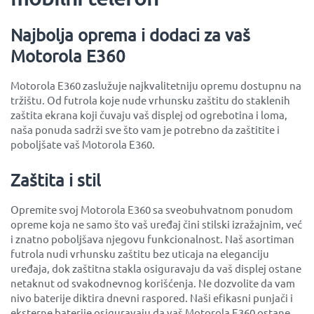
Najbolja oprema i dodaci za vaš
Motorola E360
Motorola E360 zaslužuje najkvalitetniju opremu dostupnu na
tržištu. Od futrola koje nude vrhunsku zaštitu do staklenih
zaštita ekrana koji čuvaju vaš displej od ogrebotina i loma,
naša ponuda sadrži sve što vam je potrebno da zaštitite i
poboljšate vaš Motorola E360.
Zaštita i stil
Opremite svoj Motorola E360 sa sveobuhvatnom ponudom
opreme koja ne samo što vaš uređaj čini stilski izražajnim, već
i znatno poboljšava njegovu funkcionalnost. Naš asortiman
futrola nudi vrhunsku zaštitu bez uticaja na eleganciju
uređaja, dok zaštitna stakla osiguravaju da vaš displej ostane
netaknut od svakodnevnog korišćenja. Ne dozvolite da vam
nivo baterije diktira dnevni raspored. Naši efikasni punjači i
eksterne baterije osiguravaju da vaš Motorola E360 ostane