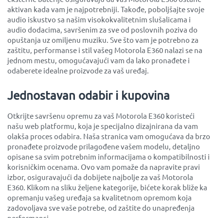
aktivan kada vam je najpotrebniji. Takođe, poboljšajte svoje
audio iskustvo sa našim visokokvalitetnim slušalicama i
audio dodacima, savršenim za sve od poslovnih poziva do
opuštanja uz omiljenu muziku. Sve što vam je potrebno za
zaštitu, performanse i stil vašeg Motorola E360 nalazi se na
jednom mestu, omogućavajući vam da lako pronađete i
odaberete idealne proizvode za vaš uređaj.
Jednostavan odabir i kupovina
Otkrijte savršenu opremu za vaš Motorola E360 koristeći
našu web platformu, koja je specijalno dizajnirana da vam
olakša proces odabira. Naša stranica vam omogućava da brzo
pronađete proizvode prilagođene vašem modelu, detaljno
opisane sa svim potrebnim informacijama o kompatibilnosti i
korisničkim ocenama. Ovo vam pomaže da napravite pravi
izbor, osiguravajući da dobijete najbolje za vaš Motorola
E360. Klikom na sliku željene kategorije, bićete korak bliže ka
opremanju vašeg uređaja sa kvalitetnom opremom koja
zadovoljava sve vaše potrebe, od zaštite do unapređenja
performansi.