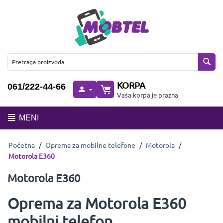
KORPA
061/222-44-66
Vaša korpa je prazna
MENI
Početna
/
Oprema za mobilne telefone
/
Motorola
/
Motorola E360
Motorola E360
Oprema za Motorola E360
mobilni telefon