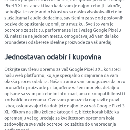
Pixel 3 XL ostane aktivan kada vam je najpotrebniji. Takođe,
poboljšajte svoje audio iskustvo sa našim visokokvalitetnim
slušalicama i audio dodacima, savršenim za sve od poslovnih
poziva do opuštanja uz omiljenu muziku. Sve što vam je
potrebno za zaštitu, performanse i stil vašeg Google Pixel 3
XL nalazi se na jednom mestu, omogućavajući vam da lako
pronađete i odaberete idealne proizvode za vaš uređaj.
Jednostavan odabir i kupovina
Otkrijte savršenu opremu za vaš Google Pixel 3 XL koristeći
našu web platformu, koja je specijalno dizajnirana da vam
olakša proces odabira. Naša stranica vam omogućava da brzo
pronađete proizvode prilagođene vašem modelu, detaljno
opisane sa svim potrebnim informacijama o kompatibilnosti i
korisničkim ocenama. Ovo vam pomaže da napravite pravi
izbor, osiguravajući da dobijete najbolje za vaš Google Pixel 3
XL. Klikom na sliku željene kategorije, bićete korak bliže ka
opremanju vašeg uređaja sa kvalitetnom opremom koja
zadovoljava sve vaše potrebe, od zaštite do unapređenja
performansi.