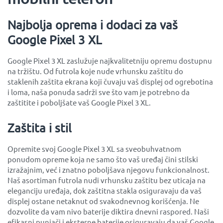
Najbolja oprema i dodaci za vaš
Google Pixel 3 XL
Google Pixel 3 XL zaslužuje najkvalitetniju opremu dostupnu
na tržištu. Od futrola koje nude vrhunsku zaštitu do
staklenih zaštita ekrana koji čuvaju vaš displej od ogrebotina
i loma, naša ponuda sadrži sve što vam je potrebno da
zaštitite i poboljšate vaš Google Pixel 3 XL.
Zaštita i stil
Opremite svoj Google Pixel 3 XL sa sveobuhvatnom
ponudom opreme koja ne samo što vaš uređaj čini stilski
izražajnim, već i znatno poboljšava njegovu funkcionalnost.
Naš asortiman futrola nudi vrhunsku zaštitu bez uticaja na
eleganciju uređaja, dok zaštitna stakla osiguravaju da vaš
displej ostane netaknut od svakodnevnog korišćenja. Ne
dozvolite da vam nivo baterije diktira dnevni raspored. Naši
efikasni punjači i eksterne baterije osiguravaju da vaš Google