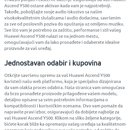
Ascend Y500 ostane aktivan kada vam je najpotrebniji.
Takođe, poboljšajte svoje audio iskustvo sa našim
visokokvalitetnim slušalicama i audio dodacima, savršenim
za sve od poslovnih poziva do opuštanja uz omiljenu muziku.
Sve što vam je potrebno za zaštitu, performanse i stil vašeg
Huawei Ascend Y500 nalazi se na jednom mestu,
omogućavajući vam da lako pronađete i odaberete idealne
proizvode za vaš uređaj.
Jednostavan odabir i kupovina
Otkrijte savršenu opremu za vaš Huawei Ascend Y500
koristeći našu web platformu, koja je specijalno dizajnirana
da vam olakša proces odabira. Naša stranica vam omogućava
da brzo pronađete proizvode prilagođene vašem modelu,
detaljno opisane sa svim potrebnim informacijama o
kompatibilnosti i korisničkim ocenama. Ovo vam pomaže da
napravite pravi izbor, osiguravajući da dobijete najbolje za
vaš Huawei Ascend Y500. Klikom na sliku željene kategorije,
bićete korak bliže ka opremanju vašeg uređaja sa kvalitetnom
opremom koja zadovoljava sve vaše potrebe, od zaštite do