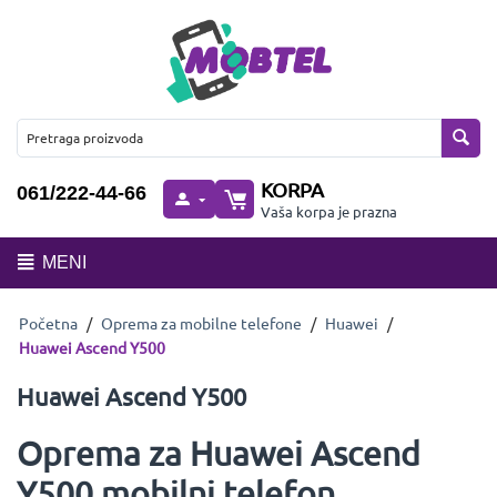
KORPA
061/222-44-66
Vaša korpa je prazna
MENI
Početna
/
Oprema za mobilne telefone
/
Huawei
/
Huawei Ascend Y500
Huawei Ascend Y500
Oprema za Huawei Ascend
Y500 mobilni telefon