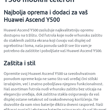
Najbolja oprema i dodaci za vaš
Huawei Ascend Y500
Huawei Ascend Y500 zaslužuje najkvalitetniju opremu
dostupnu na tržištu. Od futrola koje nude vrhunsku zaštitu
do staklenih zaštita ekrana koji čuvaju vaš displej od
ogrebotina i loma, naša ponuda sadrži sve što vam je
potrebno da zaštitite i poboljšate vaš Huawei Ascend Y500.
Zaštita i stil
Opremite svoj Huawei Ascend Y500 sa sveobuhvatnom
ponudom opreme koja ne samo što vaš uređaj čini stilski
izražajnim, već i znatno poboljšava njegovu funkcionalnost.
Naš asortiman futrola nudi vrhunsku zaštitu bez uticaja na
eleganciju uređaja, dok zaštitna stakla osiguravaju da vaš
displej ostane netaknut od svakodnevnog korišćenja. Ne
dozvolite da vam nivo baterije diktira dnevni raspored. Naši
efikasni punjači i eksterne baterije osiguravaju da vaš Huawei