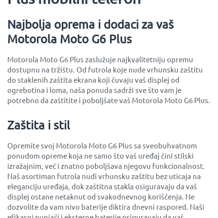
Najbolja oprema i dodaci za vaš
Motorola Moto G6 Plus
Motorola Moto G6 Plus zaslužuje najkvalitetniju opremu
dostupnu na tržištu. Od futrola koje nude vrhunsku zaštitu
do staklenih zaštita ekrana koji čuvaju vaš displej od
ogrebotina i loma, naša ponuda sadrži sve što vam je
potrebno da zaštitite i poboljšate vaš Motorola Moto G6 Plus.
Zaštita i stil
Opremite svoj Motorola Moto G6 Plus sa sveobuhvatnom
ponudom opreme koja ne samo što vaš uređaj čini stilski
izražajnim, već i znatno poboljšava njegovu funkcionalnost.
Naš asortiman futrola nudi vrhunsku zaštitu bez uticaja na
eleganciju uređaja, dok zaštitna stakla osiguravaju da vaš
displej ostane netaknut od svakodnevnog korišćenja. Ne
dozvolite da vam nivo baterije diktira dnevni raspored. Naši
efikasni punjači i eksterne baterije osiguravaju da vaš