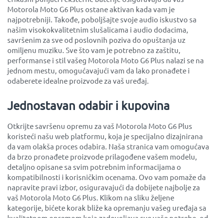
Motorola Moto G6 Plus ostane aktivan kada vam je
najpotrebniji. Takođe, poboljšajte svoje audio iskustvo sa
našim visokokvalitetnim slušalicama i audio dodacima,
savršenim za sve od poslovnih poziva do opuštanja uz
omiljenu muziku. Sve što vam je potrebno za zaštitu,
performanse i stil vašeg Motorola Moto G6 Plus nalazi se na
jednom mestu, omogućavajući vam da lako pronađete i
odaberete idealne proizvode za vaš uređaj.
Jednostavan odabir i kupovina
Otkrijte savršenu opremu za vaš Motorola Moto G6 Plus
koristeći našu web platformu, koja je specijalno dizajnirana
da vam olakša proces odabira. Naša stranica vam omogućava
da brzo pronađete proizvode prilagođene vašem modelu,
detaljno opisane sa svim potrebnim informacijama o
kompatibilnosti i korisničkim ocenama. Ovo vam pomaže da
napravite pravi izbor, osiguravajući da dobijete najbolje za
vaš Motorola Moto G6 Plus. Klikom na sliku željene
kategorije, bićete korak bliže ka opremanju vašeg uređaja sa
kvalitetnom opremom koja zadovoljava sve vaše potrebe, od