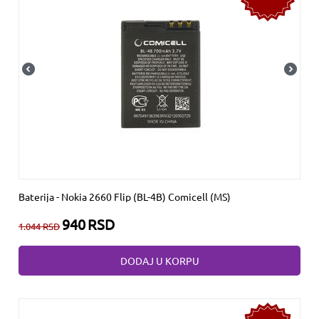
Baterija - Nokia 2660 Flip (BL-4B) Comicell (MS)
940
RSD
1.044
RSD
DODAJ U KORPU