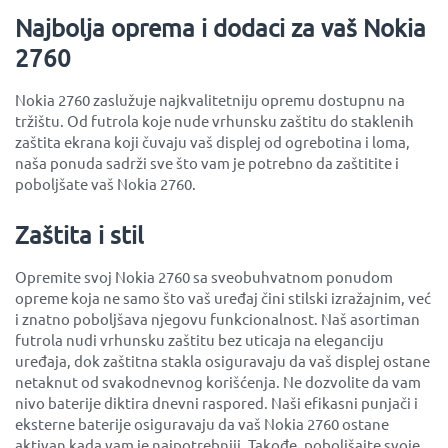
Najbolja oprema i dodaci za vaš Nokia
2760
Nokia 2760 zaslužuje najkvalitetniju opremu dostupnu na
tržištu. Od futrola koje nude vrhunsku zaštitu do staklenih
zaštita ekrana koji čuvaju vaš displej od ogrebotina i loma,
naša ponuda sadrži sve što vam je potrebno da zaštitite i
poboljšate vaš Nokia 2760.
Zaštita i stil
Opremite svoj Nokia 2760 sa sveobuhvatnom ponudom
opreme koja ne samo što vaš uređaj čini stilski izražajnim, već
i znatno poboljšava njegovu funkcionalnost. Naš asortiman
futrola nudi vrhunsku zaštitu bez uticaja na eleganciju
uređaja, dok zaštitna stakla osiguravaju da vaš displej ostane
netaknut od svakodnevnog korišćenja. Ne dozvolite da vam
nivo baterije diktira dnevni raspored. Naši efikasni punjači i
eksterne baterije osiguravaju da vaš Nokia 2760 ostane
aktivan kada vam je najpotrebniji. Takođe, poboljšajte svoje