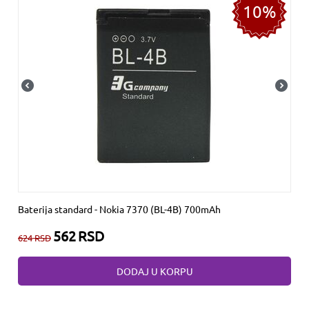
10%
Baterija standard - Nokia 7370 (BL-4B) 700mAh
562
RSD
624
RSD
DODAJ U KORPU