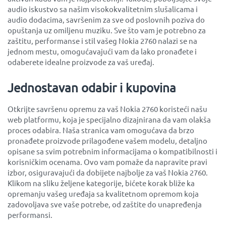
audio iskustvo sa našim visokokvalitetnim slušalicama i
audio dodacima, savršenim za sve od poslovnih poziva do
opuštanja uz omiljenu muziku. Sve što vam je potrebno za
zaštitu, performanse i stil vašeg Nokia 2760 nalazi se na
jednom mestu, omogućavajući vam da lako pronađete i
odaberete idealne proizvode za vaš uređaj.
Jednostavan odabir i kupovina
Otkrijte savršenu opremu za vaš Nokia 2760 koristeći našu
web platformu, koja je specijalno dizajnirana da vam olakša
proces odabira. Naša stranica vam omogućava da brzo
pronađete proizvode prilagođene vašem modelu, detaljno
opisane sa svim potrebnim informacijama o kompatibilnosti i
korisničkim ocenama. Ovo vam pomaže da napravite pravi
izbor, osiguravajući da dobijete najbolje za vaš Nokia 2760.
Klikom na sliku željene kategorije, bićete korak bliže ka
opremanju vašeg uređaja sa kvalitetnom opremom koja
zadovoljava sve vaše potrebe, od zaštite do unapređenja
performansi.