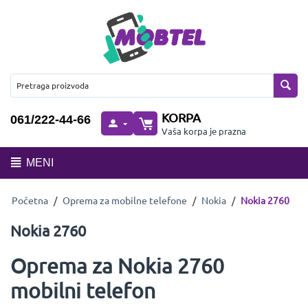
KORPA
061/222-44-66
Vaša korpa je prazna
MENI
Početna
/
Oprema za mobilne telefone
/
Nokia
/
Nokia 2760
Nokia 2760
Oprema za Nokia 2760
mobilni telefon