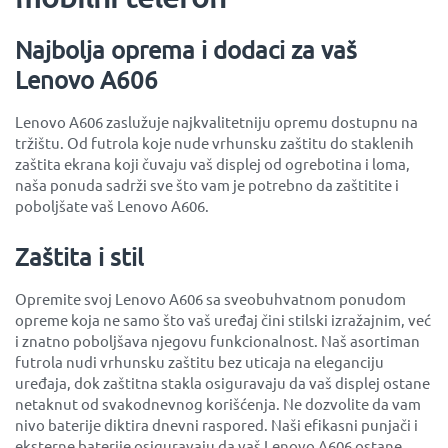
Najbolja oprema i dodaci za vaš
Lenovo A606
Lenovo A606 zaslužuje najkvalitetniju opremu dostupnu na
tržištu. Od futrola koje nude vrhunsku zaštitu do staklenih
zaštita ekrana koji čuvaju vaš displej od ogrebotina i loma,
naša ponuda sadrži sve što vam je potrebno da zaštitite i
poboljšate vaš Lenovo A606.
Zaštita i stil
Opremite svoj Lenovo A606 sa sveobuhvatnom ponudom
opreme koja ne samo što vaš uređaj čini stilski izražajnim, već
i znatno poboljšava njegovu funkcionalnost. Naš asortiman
futrola nudi vrhunsku zaštitu bez uticaja na eleganciju
uređaja, dok zaštitna stakla osiguravaju da vaš displej ostane
netaknut od svakodnevnog korišćenja. Ne dozvolite da vam
nivo baterije diktira dnevni raspored. Naši efikasni punjači i
eksterne baterije osiguravaju da vaš Lenovo A606 ostane