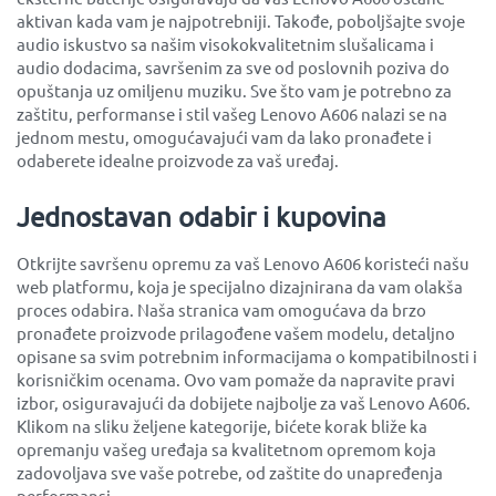
aktivan kada vam je najpotrebniji. Takođe, poboljšajte svoje
audio iskustvo sa našim visokokvalitetnim slušalicama i
audio dodacima, savršenim za sve od poslovnih poziva do
opuštanja uz omiljenu muziku. Sve što vam je potrebno za
zaštitu, performanse i stil vašeg Lenovo A606 nalazi se na
jednom mestu, omogućavajući vam da lako pronađete i
odaberete idealne proizvode za vaš uređaj.
Jednostavan odabir i kupovina
Otkrijte savršenu opremu za vaš Lenovo A606 koristeći našu
web platformu, koja je specijalno dizajnirana da vam olakša
proces odabira. Naša stranica vam omogućava da brzo
pronađete proizvode prilagođene vašem modelu, detaljno
opisane sa svim potrebnim informacijama o kompatibilnosti i
korisničkim ocenama. Ovo vam pomaže da napravite pravi
izbor, osiguravajući da dobijete najbolje za vaš Lenovo A606.
Klikom na sliku željene kategorije, bićete korak bliže ka
opremanju vašeg uređaja sa kvalitetnom opremom koja
zadovoljava sve vaše potrebe, od zaštite do unapređenja
performansi.