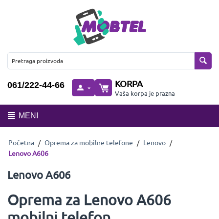
KORPA
061/222-44-66
Vaša korpa je prazna
MENI
Početna
/
Oprema za mobilne telefone
/
Lenovo
/
Lenovo A606
Lenovo A606
Oprema za Lenovo A606
mobilni telefon