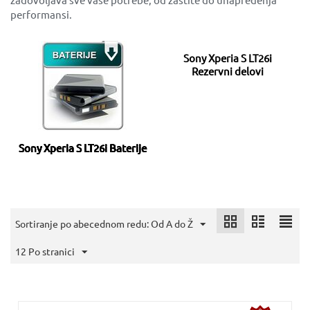
performansi.
Sony Xperia S LT26i
Rezervni delovi
Sony Xperia S LT26i Baterije
Sortiranje po abecednom redu: Od A do Ž
12 Po stranici