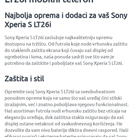
Najbolja oprema i dodaci za vaš Sony
Xperia S LT26i
Sony Xperia S LT26i zaslužuje najkvalitetniju opremu
dostupnu na tržištu. Od futrola koje nude vrhunsku zaštitu
do staklenih zaštita ekrana koji čuvaju vaš displej od
ogrebotina i loma, naša ponuda sadrži sve što vam je
potrebno da zaštitite i poboljšate vaš Sony Xperia S LT26i.
Zaštita i stil
Opremite svoj Sony Xperia S LT26i sa sveobuhvatnom
ponudom opreme koja ne samo što vaš uređaj čini stilski
izražajnim, već i znatno poboljšava njegovu funkcionalnost.
Naš asortiman futrola nudi vrhunsku zaštitu bez uticaja na
eleganciju uređaja, dok zaštitna stakla osiguravaju da vaš
displej ostane netaknut od svakodnevnog korišćenja. Ne
dozvolite da vam nivo baterije diktira dnevni raspored. Naši
efikasni punjači i eksterne baterije osiguravaju da vaš Sony