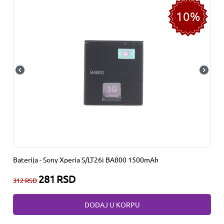
10%
Baterija - Sony Xperia S/LT26i BA800 1500mAh
281
RSD
312
RSD
DODAJ U KORPU