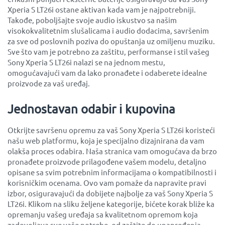
Xperia S LT26i ostane aktivan kada vam je najpotrebniji.
Takođe, poboljšajte svoje audio iskustvo sa našim
visokokvalitetnim slušalicama i audio dodacima, savršenim
za sve od poslovnih poziva do opuštanja uz omiljenu muziku.
Sve što vam je potrebno za zaštitu, performanse i stil vašeg
Sony Xperia S LT26i nalazi se na jednom mestu,
omogućavajući vam da lako pronađete i odaberete idealne
proizvode za vaš uređaj.
Jednostavan odabir i kupovina
Otkrijte savršenu opremu za vaš Sony Xperia S LT26i koristeći
našu web platformu, koja je specijalno dizajnirana da vam
olakša proces odabira. Naša stranica vam omogućava da brzo
pronađete proizvode prilagođene vašem modelu, detaljno
opisane sa svim potrebnim informacijama o kompatibilnosti i
korisničkim ocenama. Ovo vam pomaže da napravite pravi
izbor, osiguravajući da dobijete najbolje za vaš Sony Xperia S
LT26i. Klikom na sliku željene kategorije, bićete korak bliže ka
opremanju vašeg uređaja sa kvalitetnom opremom koja
zadovoljava sve vaše potrebe, od zaštite do unapređenja