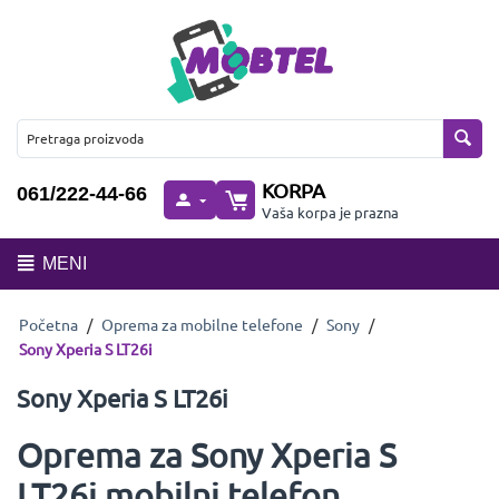
KORPA
061/222-44-66
Vaša korpa je prazna
MENI
Početna
/
Oprema za mobilne telefone
/
Sony
/
Sony Xperia S LT26i
Sony Xperia S LT26i
Oprema za Sony Xperia S
LT26i mobilni telefon