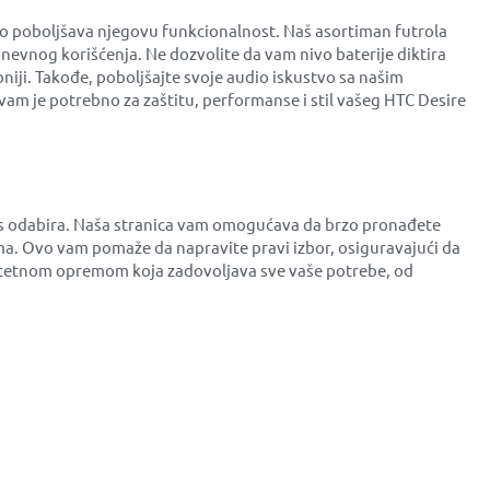
no poboljšava njegovu funkcionalnost. Naš asortiman futrola
dnevnog korišćenja. Ne dozvolite da vam nivo baterije diktira
niji. Takođe, poboljšajte svoje audio iskustvo sa našim
am je potrebno za zaštitu, performanse i stil vašeg HTC Desire
ces odabira. Naša stranica vam omogućava da brzo pronađete
a. Ovo vam pomaže da napravite pravi izbor, osiguravajući da
valitetnom opremom koja zadovoljava sve vaše potrebe, od