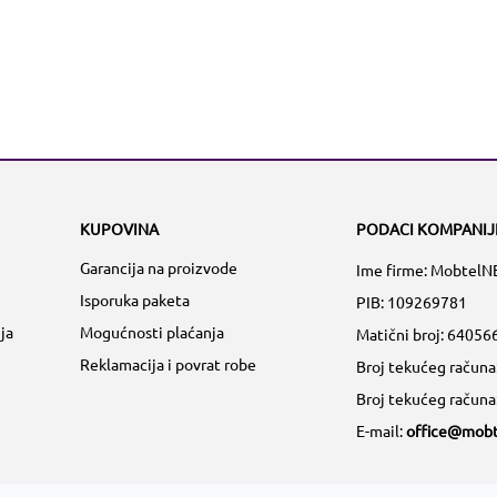
KUPOVINA
PODACI KOMPANIJ
Garancija na proizvode
Ime firme: MobtelN
Isporuka paketa
PIB: 109269781
ja
Mogućnosti plaćanja
Matični broj:
64056
Reklamacija i povrat robe
Broj tekućeg račun
Broj tekućeg račun
E-mail:
office@mobt