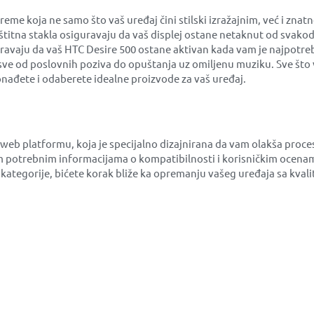
 koja ne samo što vaš uređaj čini stilski izražajnim, već i znat
aštitna stakla osiguravaju da vaš displej ostane netaknut od svako
uravaju da vaš HTC Desire 500 ostane aktivan kada vam je najpotreb
sve od poslovnih poziva do opuštanja uz omiljenu muziku. Sve što v
nađete i odaberete idealne proizvode za vaš uređaj.
 web platformu, koja je specijalno dizajnirana da vam olakša pro
 potrebnim informacijama o kompatibilnosti i korisničkim ocenam
ne kategorije, bićete korak bliže ka opremanju vašeg uređaja sa k