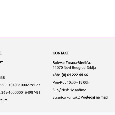
E
KONTAKT
ET
Bulevar Zorana Đinđića,
11070 Novi Beograd, Srbija
+381 (0) 61 222 44 66
638
Pon-Pet 10:00 - 18:00h
a: 265-1040310002791-27
Sub / Ned: Ne radimo
a: 265-1000000164987-81
Stranica kontakt:
Pogledaj na mapi
el.rs