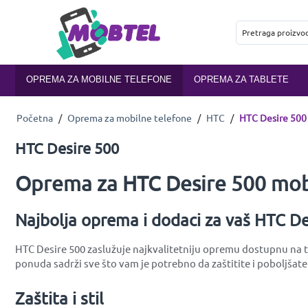
OPREMA ZA MOBILNE TELEFONE
OPREMA ZA TABLETE
Početna
/
Oprema za mobilne telefone
/
HTC
/
HTC Desire 500
HTC Desire 500
Oprema za HTC Desire 500 mobi
Najbolja oprema i dodaci za vaš HTC D
HTC Desire 500 zaslužuje najkvalitetniju opremu dostupnu na tr
ponuda sadrži sve što vam je potrebno da zaštitite i poboljšate
Zaštita i stil