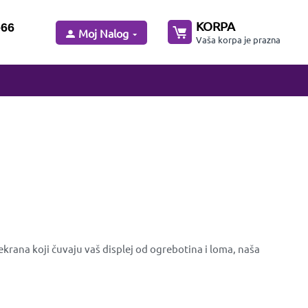
KORPA
-66
Moj Nalog
Vaša korpa je prazna
krana koji čuvaju vaš displej od ogrebotina i loma, naša