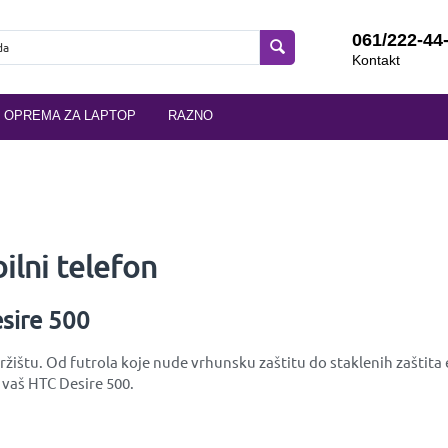
061/222-44
Kontakt
OPREMA ZA LAPTOP
RAZNO
lni telefon
esire 500
žištu. Od futrola koje nude vrhunsku zaštitu do staklenih zaštita e
 vaš HTC Desire 500.