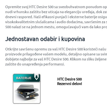
Opremite svoj HTC Desire 500 sa sveobuhvatnom ponudom opreme
nudi vrhunsku zaštitu bez uticaja na eleganciju uređaja, dok z
dnevni raspored. Naši efikasni punjači i eksterne baterije osig
visokokvalitetnim slušalicama i audio dodacima, savršenim za 
500 nalazi se na jednom mestu, omogućavajući vam da lako pro
Jednostavan odabir i kupovina
Otkrijte savršenu opremu za vaš HTC Desire 500 koristeći našu
proizvode prilagođene vašem modelu, detaljno opisane sa svim
dobijete najbolje za vaš HTC Desire 500. Klikom na sliku želje
zaštite do unapređenja performansi.
HTC Desire 500
Rezervni delovi