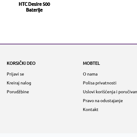
HTC Desire 500
Baterije
KORSIČKI DEO
MOBTEL
Prijavi se
O nama
Kreiraj nalog
Polisa privatnosti
Porudžbine
Uslovi korišćenja i poručivan
Pravo na odustajanje
Kontakt