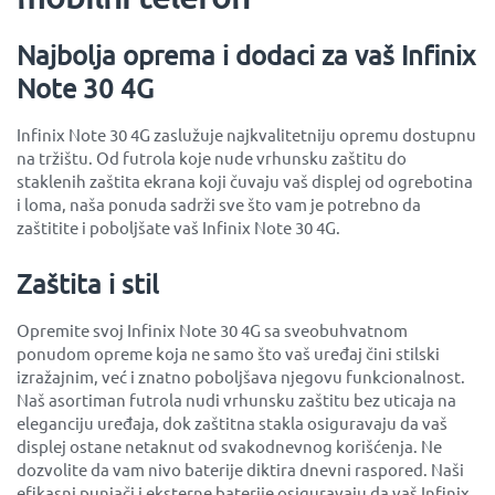
Najbolja oprema i dodaci za vaš Infinix
Note 30 4G
Infinix Note 30 4G zaslužuje najkvalitetniju opremu dostupnu
na tržištu. Od futrola koje nude vrhunsku zaštitu do
staklenih zaštita ekrana koji čuvaju vaš displej od ogrebotina
i loma, naša ponuda sadrži sve što vam je potrebno da
zaštitite i poboljšate vaš Infinix Note 30 4G.
Zaštita i stil
Opremite svoj Infinix Note 30 4G sa sveobuhvatnom
ponudom opreme koja ne samo što vaš uređaj čini stilski
izražajnim, već i znatno poboljšava njegovu funkcionalnost.
Naš asortiman futrola nudi vrhunsku zaštitu bez uticaja na
eleganciju uređaja, dok zaštitna stakla osiguravaju da vaš
displej ostane netaknut od svakodnevnog korišćenja. Ne
dozvolite da vam nivo baterije diktira dnevni raspored. Naši
efikasni punjači i eksterne baterije osiguravaju da vaš Infinix