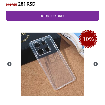
281
RSD
312
RSD
DODAJ U KORPU
10%