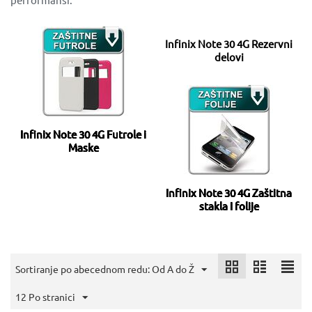
Infinix Note 30 4G Rezervni
delovi
Infinix Note 30 4G Futrole i
Maske
Infinix Note 30 4G Zaštitna
stakla I folije
Sortiranje po abecednom redu: Od A do Ž
12 Po stranici