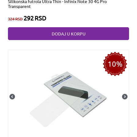
Silikonska futrola Ultra Thin - Infinix Note 30 4G Pro
Transparent
292
RSD
324
RSD
DODAJ U KORPU
10%