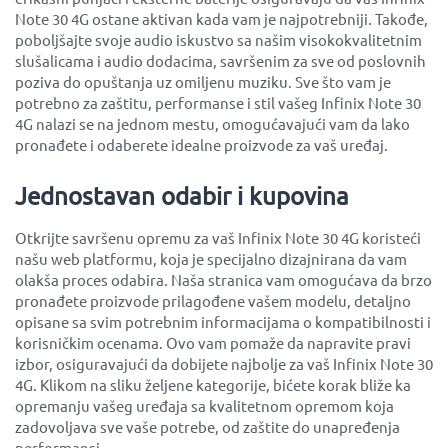
Note 30 4G ostane aktivan kada vam je najpotrebniji. Takođe,
poboljšajte svoje audio iskustvo sa našim visokokvalitetnim
slušalicama i audio dodacima, savršenim za sve od poslovnih
poziva do opuštanja uz omiljenu muziku. Sve što vam je
potrebno za zaštitu, performanse i stil vašeg Infinix Note 30
4G nalazi se na jednom mestu, omogućavajući vam da lako
pronađete i odaberete idealne proizvode za vaš uređaj.
Jednostavan odabir i kupovina
Otkrijte savršenu opremu za vaš Infinix Note 30 4G koristeći
našu web platformu, koja je specijalno dizajnirana da vam
olakša proces odabira. Naša stranica vam omogućava da brzo
pronađete proizvode prilagođene vašem modelu, detaljno
opisane sa svim potrebnim informacijama o kompatibilnosti i
korisničkim ocenama. Ovo vam pomaže da napravite pravi
izbor, osiguravajući da dobijete najbolje za vaš Infinix Note 30
4G. Klikom na sliku željene kategorije, bićete korak bliže ka
opremanju vašeg uređaja sa kvalitetnom opremom koja
zadovoljava sve vaše potrebe, od zaštite do unapređenja
performansi.