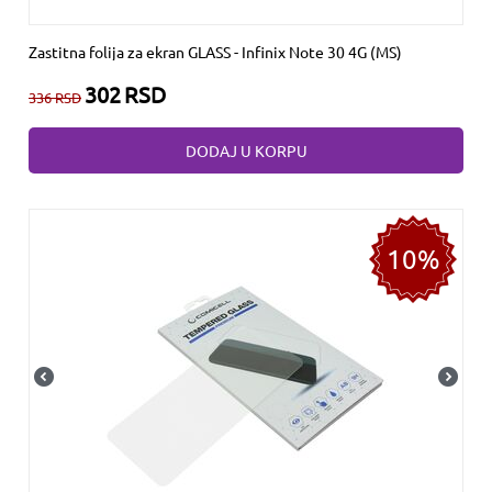
Zastitna folija za ekran GLASS - Infinix Note 30 4G (MS)
302
RSD
336
RSD
DODAJ U KORPU
10%