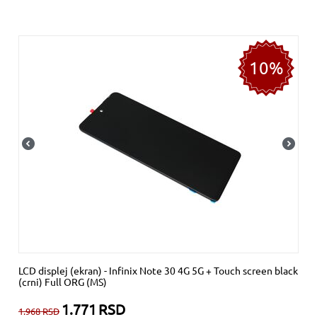
10%
LCD displej (ekran) - Infinix Note 30 4G 5G + Touch screen black
(crni) Full ORG (MS)
1.771
RSD
1.968
RSD