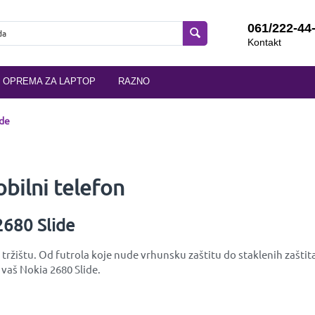
061/222-44
Kontakt
OPREMA ZA LAPTOP
RAZNO
ide
bilni telefon
2680 Slide
ržištu. Od futrola koje nude vrhunsku zaštitu do staklenih zaštita
 vaš Nokia 2680 Slide.