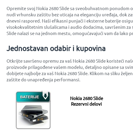
Opremite svoj Nokia 2680 Slide sa sveobuhvatnom ponudom opre
nudi vrhunsku zaštitu bez uticaja na eleganciju uređaja, dok z
dnevni raspored. Naši efikasni punjači i eksterne baterije osig
visokokvalitetnim slušalicama i audio dodacima, savršenim za 
Slide nalazi se na jednom mestu, omogućavajući vam da lako pr
Jednostavan odabir i kupovina
Otkrijte savršenu opremu za vaš Nokia 2680 Slide koristeći na
proizvode prilagođene vašem modelu, detaljno opisane sa svim
dobijete najbolje za vaš Nokia 2680 Slide. Klikom na sliku žel
zaštite do unapređenja performansi.
Nokia 2680 Slide
Rezervni delovi