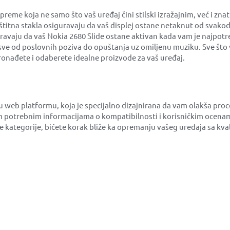
me koja ne samo što vaš uređaj čini stilski izražajnim, već i zna
aštitna stakla osiguravaju da vaš displej ostane netaknut od svako
uravaju da vaš Nokia 2680 Slide ostane aktivan kada vam je najpotr
sve od poslovnih poziva do opuštanja uz omiljenu muziku. Sve što v
onađete i odaberete idealne proizvode za vaš uređaj.
šu web platformu, koja je specijalno dizajnirana da vam olakša p
 potrebnim informacijama o kompatibilnosti i korisničkim ocenam
jene kategorije, bićete korak bliže ka opremanju vašeg uređaja sa 