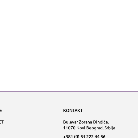
E
KONTAKT
ET
Bulevar Zorana Đinđića,
11070 Novi Beograd, Srbija
+381 (0) 61 222 44 66