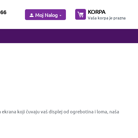
KORPA
-66
Moj Nalog
Vaša korpa je prazna
 ekrana koji čuvaju vaš displej od ogrebotina i loma, naša