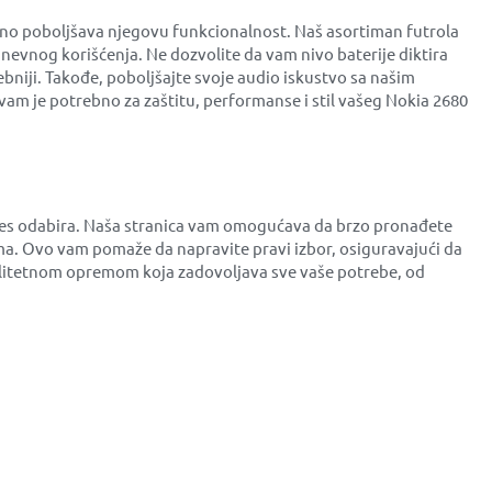
tno poboljšava njegovu funkcionalnost. Naš asortiman futrola
dnevnog korišćenja. Ne dozvolite da vam nivo baterije diktira
ebniji. Takođe, poboljšajte svoje audio iskustvo sa našim
am je potrebno za zaštitu, performanse i stil vašeg Nokia 2680
roces odabira. Naša stranica vam omogućava da brzo pronađete
a. Ovo vam pomaže da napravite pravi izbor, osiguravajući da
kvalitetnom opremom koja zadovoljava sve vaše potrebe, od