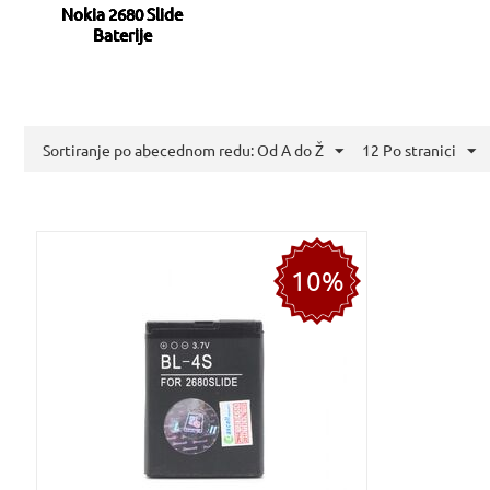
Nokia 2680 Slide
Baterije
Sortiranje po abecednom redu: Od A do Ž
12 Po stranici
10%