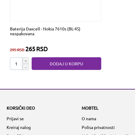
Baterija Daxcell - Nokia 7610s (BL-4S)
nespakovana
265
RSD
295
RSD
+
DODAJ U KORPU
−
KORSIČKI DEO
MOBTEL
Prijavi se
O nama
Kreiraj nalog
Polisa privatnosti