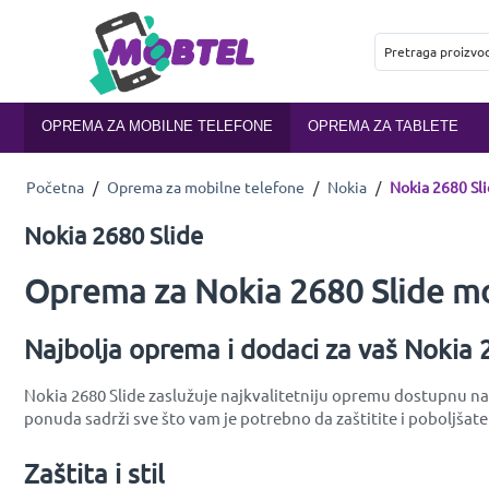
OPREMA ZA MOBILNE TELEFONE
OPREMA ZA TABLETE
Početna
/
Oprema za mobilne telefone
/
Nokia
/
Nokia 2680 Sl
Nokia 2680 Slide
Oprema za Nokia 2680 Slide mo
Najbolja oprema i dodaci za vaš Nokia 
Nokia 2680 Slide zaslužuje najkvalitetniju opremu dostupnu na t
ponuda sadrži sve što vam je potrebno da zaštitite i poboljšate
Zaštita i stil