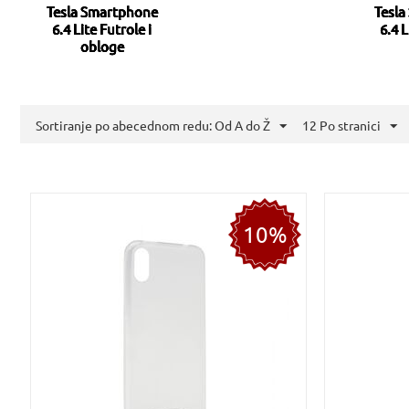
Tesla Smartphone
Tesla
6.4 Lite Futrole i
6.4 
obloge
Sortiranje po abecednom redu: Od A do Ž
12 Po stranici
10%