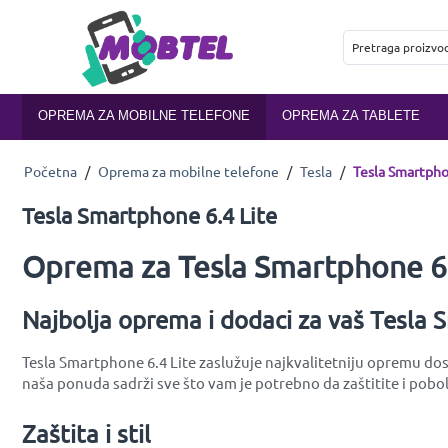
OPREMA ZA MOBILNE TELEFONE
OPREMA ZA TABLETE
Početna
/
Oprema za mobilne telefone
/
Tesla
/
Tesla Smartpho
Tesla Smartphone 6.4 Lite
Oprema za Tesla Smartphone 6.
Najbolja oprema i dodaci za vaš Tesla 
Tesla Smartphone 6.4 Lite zaslužuje najkvalitetniju opremu dost
naša ponuda sadrži sve što vam je potrebno da zaštitite i pobol
Zaštita i stil