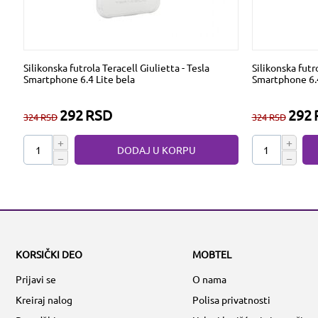
Silikonska futrola Teracell Giulietta - Tesla
Silikonska futro
Smartphone 6.4 Lite bela
Smartphone 6.4
292
RSD
292
324
RSD
324
RSD
+
+
DODAJ U KORPU
−
−
KORSIČKI DEO
MOBTEL
Prijavi se
O nama
Kreiraj nalog
Polisa privatnosti