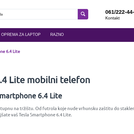
061/222-44
Kontakt
OPREMA ZA LAPTOP
RAZNO
ne 6.4 Lite
4 Lite mobilni telefon
Smartphone 6.4 Lite
upnu na tržištu. Od futrola koje nude vrhunsku zaštitu do stakleni
jšate vaš Tesla Smartphone 6.4 Lite.