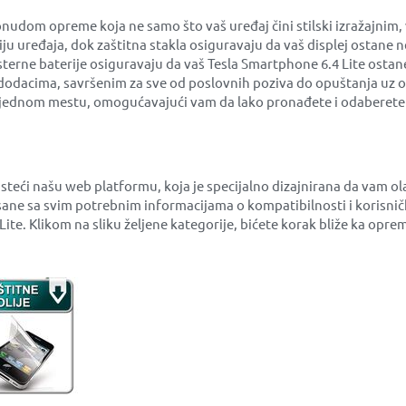
udom opreme koja ne samo što vaš uređaj čini stilski izražajnim,
iju uređaja, dok zaštitna stakla osiguravaju da vaš displej ostan
eksterne baterije osiguravaju da vaš Tesla Smartphone 6.4 Lite ostan
 dodacima, savršenim za sve od poslovnih poziva do opuštanja uz o
na jednom mestu, omogućavajući vam da lako pronađete i odaberete 
isteći našu web platformu, koja je specijalno dizajnirana da vam 
ane sa svim potrebnim informacijama o kompatibilnosti i korisni
 Lite. Klikom na sliku željene kategorije, bićete korak bliže ka o