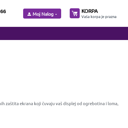
KORPA
-66
Moj Nalog
Vaša korpa je prazna
h zaštita ekrana koji čuvaju vaš displej od ogrebotina i loma,