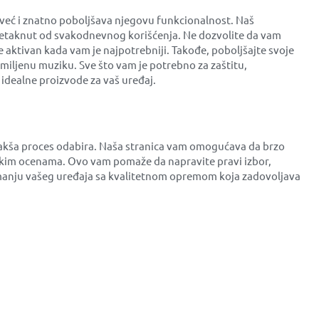
 već i znatno poboljšava njegovu funkcionalnost. Naš
e netaknut od svakodnevnog korišćenja. Ne dozvolite da vam
e aktivan kada vam je najpotrebniji. Takođe, poboljšajte svoje
miljenu muziku. Sve što vam je potrebno za zaštitu,
idealne proizvode za vaš uređaj.
olakša proces odabira. Naša stranica vam omogućava da brzo
čkim ocenama. Ovo vam pomaže da napravite pravi izbor,
premanju vašeg uređaja sa kvalitetnom opremom koja zadovoljava