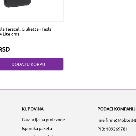
la Teracell Giulietta - Tesla
 Lite crna
RSD
DODAJ U KORPU
KUPOVINA
PODACI KOMPANIJ
Garancija na proizvode
Ime firme: MobtelN
Isporuka paketa
PIB: 109269781