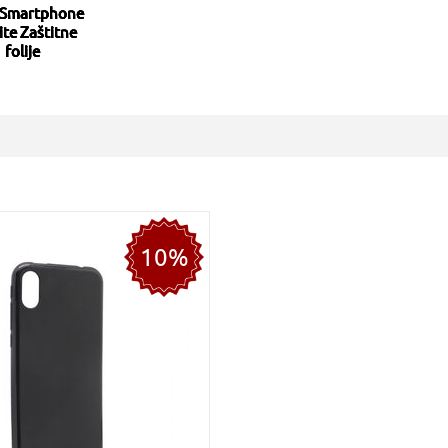
 Smartphone
Lite Zaštitne
folije
10%