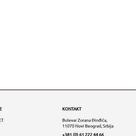
E
KONTAKT
ET
Bulevar Zorana Đinđića,
11070 Novi Beograd, Srbija
+381 (0) 61 222 44 66