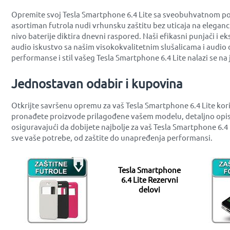
Opremite svoj Tesla Smartphone 6.4 Lite sa sveobuhvatnom pon
asortiman futrola nudi vrhunsku zaštitu bez uticaja na eleganc
nivo baterije diktira dnevni raspored. Naši efikasni punjači i 
audio iskustvo sa našim visokokvalitetnim slušalicama i audio
performanse i stil vašeg Tesla Smartphone 6.4 Lite nalazi se 
Jednostavan odabir i kupovina
Otkrijte savršenu opremu za vaš Tesla Smartphone 6.4 Lite kor
pronađete proizvode prilagođene vašem modelu, detaljno opis
osiguravajući da dobijete najbolje za vaš Tesla Smartphone 6.4
sve vaše potrebe, od zaštite do unapređenja performansi.
Tesla Smartphone
6.4 Lite Rezervni
delovi