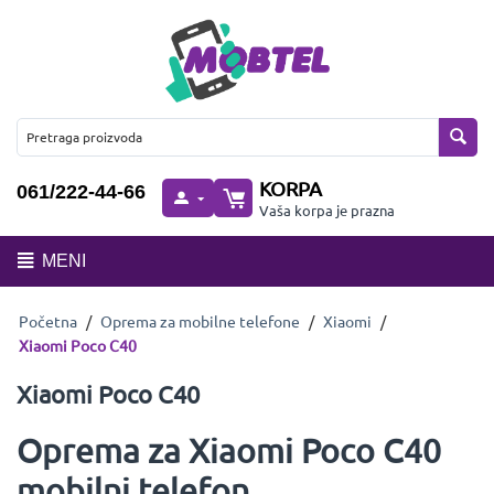
KORPA
061/222-44-66
Vaša korpa je prazna
MENI
Početna
/
Oprema za mobilne telefone
/
Xiaomi
/
Xiaomi Poco C40
Xiaomi Poco C40
Oprema za Xiaomi Poco C40
mobilni telefon