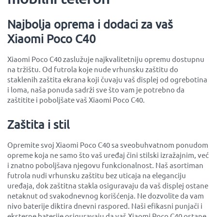
Najbolja oprema i dodaci za vaš
Xiaomi Poco C40
Xiaomi Poco C40 zaslužuje najkvalitetniju opremu dostupnu
na tržištu. Od futrola koje nude vrhunsku zaštitu do
staklenih zaštita ekrana koji čuvaju vaš displej od ogrebotina
i loma, naša ponuda sadrži sve što vam je potrebno da
zaštitite i poboljšate vaš Xiaomi Poco C40.
Zaštita i stil
Opremite svoj Xiaomi Poco C40 sa sveobuhvatnom ponudom
opreme koja ne samo što vaš uređaj čini stilski izražajnim, već
i znatno poboljšava njegovu funkcionalnost. Naš asortiman
futrola nudi vrhunsku zaštitu bez uticaja na eleganciju
uređaja, dok zaštitna stakla osiguravaju da vaš displej ostane
netaknut od svakodnevnog korišćenja. Ne dozvolite da vam
nivo baterije diktira dnevni raspored. Naši efikasni punjači i
eksterne baterije osiguravaju da vaš Xiaomi Poco C40 ostane