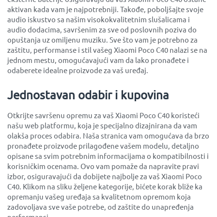
aktivan kada vam je najpotrebniji. Takođe, poboljšajte svoje
audio iskustvo sa našim visokokvalitetnim slušalicama i
audio dodacima, savršenim za sve od poslovnih poziva do
opuštanja uz omiljenu muziku. Sve što vam je potrebno za
zaštitu, performanse i stil vašeg Xiaomi Poco C40 nalazi se na
jednom mestu, omogućavajući vam da lako pronađete i
odaberete idealne proizvode za vaš uređaj.
Jednostavan odabir i kupovina
Otkrijte savršenu opremu za vaš Xiaomi Poco C40 koristeći
našu web platformu, koja je specijalno dizajnirana da vam
olakša proces odabira. Naša stranica vam omogućava da brzo
pronađete proizvode prilagođene vašem modelu, detaljno
opisane sa svim potrebnim informacijama o kompatibilnosti i
korisničkim ocenama. Ovo vam pomaže da napravite pravi
izbor, osiguravajući da dobijete najbolje za vaš Xiaomi Poco
C40. Klikom na sliku željene kategorije, bićete korak bliže ka
opremanju vašeg uređaja sa kvalitetnom opremom koja
zadovoljava sve vaše potrebe, od zaštite do unapređenja
performansi.