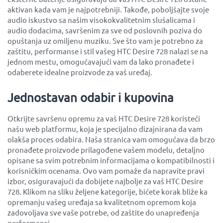
aktivan kada vam je najpotrebniji. Takođe, poboljšajte svoje
audio iskustvo sa našim visokokvalitetnim slušalicama i
audio dodacima, savršenim za sve od poslovnih poziva do
opuštanja uz omiljenu muziku. Sve što vam je potrebno za
zaštitu, performanse i stil vašeg HTC Desire 728 nalazi se na
jednom mestu, omogućavajući vam da lako pronađete i
odaberete idealne proizvode za vaš uređaj.
Jednostavan odabir i kupovina
Otkrijte savršenu opremu za vaš HTC Desire 728 koristeći
našu web platformu, koja je specijalno dizajnirana da vam
olakša proces odabira. Naša stranica vam omogućava da brzo
pronađete proizvode prilagođene vašem modelu, detaljno
opisane sa svim potrebnim informacijama o kompatibilnosti i
korisničkim ocenama. Ovo vam pomaže da napravite pravi
izbor, osiguravajući da dobijete najbolje za vaš HTC Desire
728. Klikom na sliku željene kategorije, bićete korak bliže ka
opremanju vašeg uređaja sa kvalitetnom opremom koja
zadovoljava sve vaše potrebe, od zaštite do unapređenja
performansi.