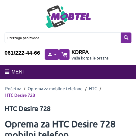
KORPA
061/222-44-66
Vaša korpa je prazna
MENI
Početna
/
Oprema za mobilne telefone
/
HTC
/
HTC Desire 728
HTC Desire 728
Oprema za HTC Desire 728
mobilni telefon