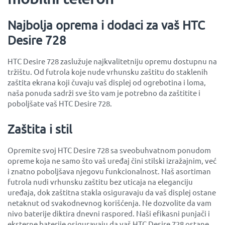
Najbolja oprema i dodaci za vaš HTC
Desire 728
HTC Desire 728 zaslužuje najkvalitetniju opremu dostupnu na
tržištu. Od futrola koje nude vrhunsku zaštitu do staklenih
zaštita ekrana koji čuvaju vaš displej od ogrebotina i loma,
naša ponuda sadrži sve što vam je potrebno da zaštitite i
poboljšate vaš HTC Desire 728.
Zaštita i stil
Opremite svoj HTC Desire 728 sa sveobuhvatnom ponudom
opreme koja ne samo što vaš uređaj čini stilski izražajnim, već
i znatno poboljšava njegovu funkcionalnost. Naš asortiman
futrola nudi vrhunsku zaštitu bez uticaja na eleganciju
uređaja, dok zaštitna stakla osiguravaju da vaš displej ostane
netaknut od svakodnevnog korišćenja. Ne dozvolite da vam
nivo baterije diktira dnevni raspored. Naši efikasni punjači i
eksterne baterije osiguravaju da vaš HTC Desire 728 ostane