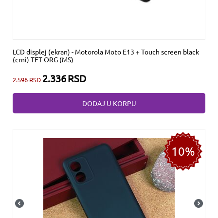
LCD displej (ekran) - Motorola Moto E13 + Touch screen black
(crni) TFT ORG (MS)
2.336
RSD
2.596
RSD
DODAJ U KORPU
10%