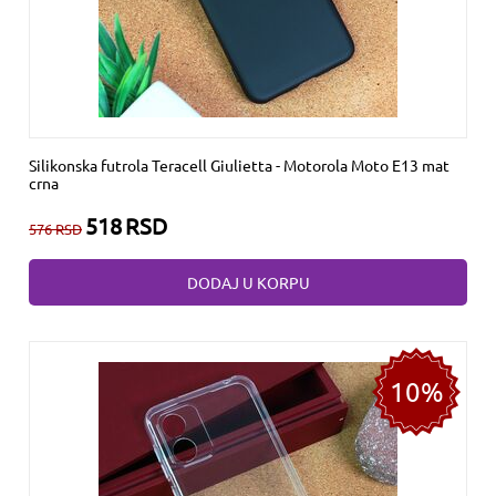
Silikonska futrola Teracell Giulietta - Motorola Moto E13 mat
crna
518
RSD
576
RSD
DODAJ U KORPU
10%