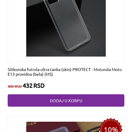
Silikonska futrola ultra tanka (skin) PROTECT - Motorola Moto
E13 providna (bela) (MS)
432
RSD
480
RSD
DODAJ U KORPU
10%