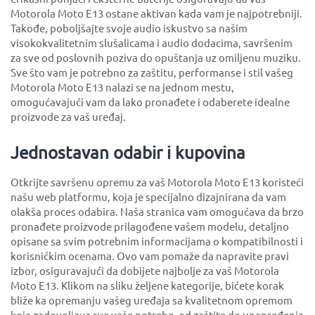
Motorola Moto E13 ostane aktivan kada vam je najpotrebniji.
Takođe, poboljšajte svoje audio iskustvo sa našim
visokokvalitetnim slušalicama i audio dodacima, savršenim
za sve od poslovnih poziva do opuštanja uz omiljenu muziku.
Sve što vam je potrebno za zaštitu, performanse i stil vašeg
Motorola Moto E13 nalazi se na jednom mestu,
omogućavajući vam da lako pronađete i odaberete idealne
proizvode za vaš uređaj.
Jednostavan odabir i kupovina
Otkrijte savršenu opremu za vaš Motorola Moto E13 koristeći
našu web platformu, koja je specijalno dizajnirana da vam
olakša proces odabira. Naša stranica vam omogućava da brzo
pronađete proizvode prilagođene vašem modelu, detaljno
opisane sa svim potrebnim informacijama o kompatibilnosti i
korisničkim ocenama. Ovo vam pomaže da napravite pravi
izbor, osiguravajući da dobijete najbolje za vaš Motorola
Moto E13. Klikom na sliku željene kategorije, bićete korak
bliže ka opremanju vašeg uređaja sa kvalitetnom opremom
koja zadovoljava sve vaše potrebe, od zaštite do unapređenja