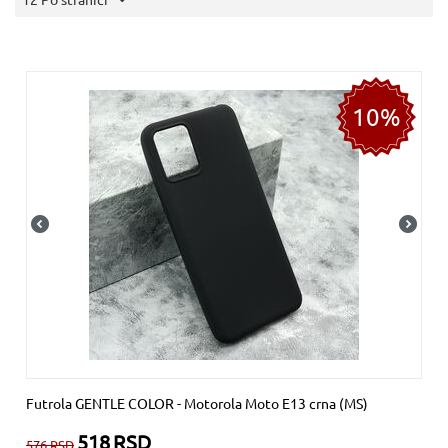
10%
Futrola GENTLE COLOR - Motorola Moto E13 crna (MS)
518
RSD
576
RSD