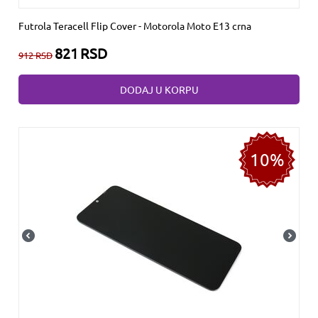
Futrola Teracell Flip Cover - Motorola Moto E13 crna
821
RSD
912
RSD
DODAJ U KORPU
10%