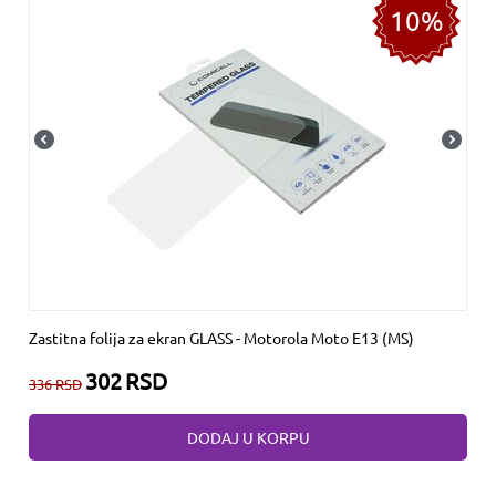
10%
Zastitna folija za ekran GLASS - Motorola Moto E13 (MS)
302
RSD
336
RSD
DODAJ U KORPU