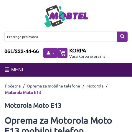
KORPA
061/222-44-66
Vaša korpa je prazna
MENI
Početna
/
Oprema za mobilne telefone
/
Motorola
/
Motorola Moto E13
Motorola Moto E13
Oprema za Motorola Moto
E13 mobilni telefon