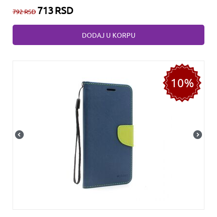
713
RSD
792
RSD
DODAJ U KORPU
10%