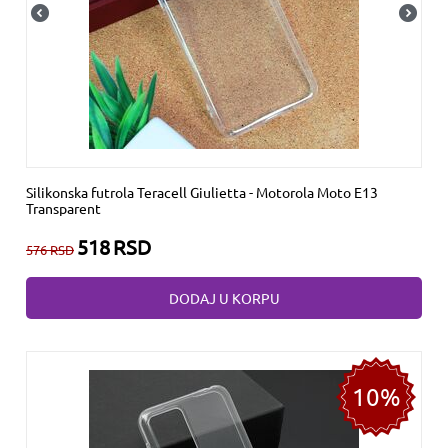
Silikonska futrola Teracell Giulietta - Motorola Moto E13
Transparent
518
RSD
576
RSD
DODAJ U KORPU
10%