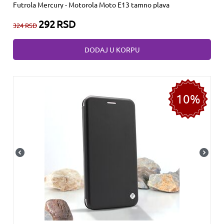
Futrola Mercury - Motorola Moto E13 tamno plava
292
RSD
324
RSD
DODAJ U KORPU
10%