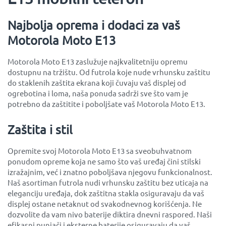
Najbolja oprema i dodaci za vaš
Motorola Moto E13
Motorola Moto E13 zaslužuje najkvalitetniju opremu
dostupnu na tržištu. Od futrola koje nude vrhunsku zaštitu
do staklenih zaštita ekrana koji čuvaju vaš displej od
ogrebotina i loma, naša ponuda sadrži sve što vam je
potrebno da zaštitite i poboljšate vaš Motorola Moto E13.
Zaštita i stil
Opremite svoj Motorola Moto E13 sa sveobuhvatnom
ponudom opreme koja ne samo što vaš uređaj čini stilski
izražajnim, već i znatno poboljšava njegovu funkcionalnost.
Naš asortiman futrola nudi vrhunsku zaštitu bez uticaja na
eleganciju uređaja, dok zaštitna stakla osiguravaju da vaš
displej ostane netaknut od svakodnevnog korišćenja. Ne
dozvolite da vam nivo baterije diktira dnevni raspored. Naši
efikasni punjači i eksterne baterije osiguravaju da vaš