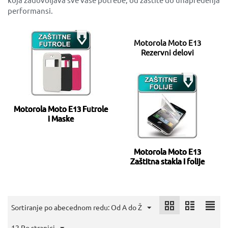
performansi.
Motorola Moto E13
Rezervni delovi
Motorola Moto E13 Futrole
i Maske
Motorola Moto E13
Zaštitna stakla I folije
Sortiranje po abecednom redu: Od A do Ž
12 Po stranici