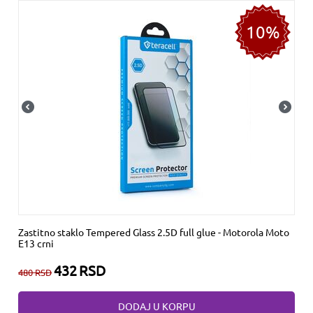
10%
Zastitno staklo Tempered Glass 2.5D full glue - Motorola Moto
E13 crni
432
RSD
480
RSD
DODAJ U KORPU