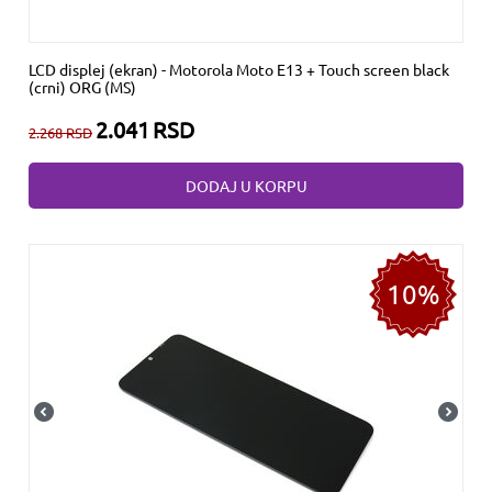
LCD displej (ekran) - Motorola Moto E13 + Touch screen black
(crni) ORG (MS)
2.041
RSD
2.268
RSD
DODAJ U KORPU
10%