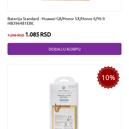
Baterija Standard - Huawei G8/Honor 5X/Honor 6/Y6 II
HB396481EBC
1.085
RSD
1.206
RSD
DODAJ U KORPU
10%