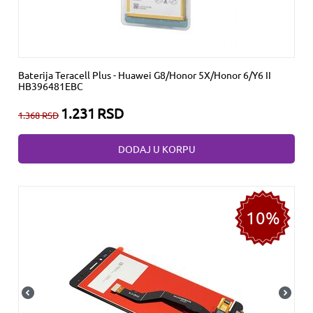
Baterija Teracell Plus - Huawei G8/Honor 5X/Honor 6/Y6 II
HB396481EBC
1.231
RSD
1.368
RSD
DODAJ U KORPU
10%