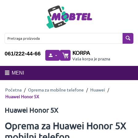
KORPA
061/222-44-66
Vaša korpa je prazna
MENI
Početna
/
Oprema za mobilne telefone
/
Huawei
/
Huawei Honor 5X
Huawei Honor 5X
Oprema za Huawei Honor 5X
mobilni telefon