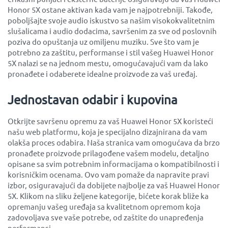
Honor 5X ostane aktivan kada vam je najpotrebniji. Takođe,
poboljšajte svoje audio iskustvo sa našim visokokvalitetnim
slušalicama i audio dodacima, savršenim za sve od poslovnih
poziva do opuštanja uz omiljenu muziku. Sve što vam je
potrebno za zaštitu, performanse i stil vašeg Huawei Honor
5X nalazi se na jednom mestu, omogućavajući vam da lako
pronađete i odaberete idealne proizvode za vaš uređaj.
Jednostavan odabir i kupovina
Otkrijte savršenu opremu za vaš Huawei Honor 5X koristeći
našu web platformu, koja je specijalno dizajnirana da vam
olakša proces odabira. Naša stranica vam omogućava da brzo
pronađete proizvode prilagođene vašem modelu, detaljno
opisane sa svim potrebnim informacijama o kompatibilnosti i
korisničkim ocenama. Ovo vam pomaže da napravite pravi
izbor, osiguravajući da dobijete najbolje za vaš Huawei Honor
5X. Klikom na sliku željene kategorije, bićete korak bliže ka
opremanju vašeg uređaja sa kvalitetnom opremom koja
zadovoljava sve vaše potrebe, od zaštite do unapređenja
performansi.