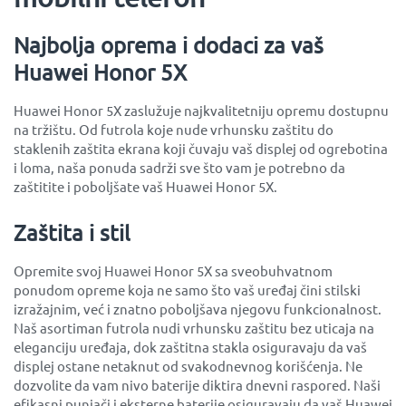
Najbolja oprema i dodaci za vaš
Huawei Honor 5X
Huawei Honor 5X zaslužuje najkvalitetniju opremu dostupnu
na tržištu. Od futrola koje nude vrhunsku zaštitu do
staklenih zaštita ekrana koji čuvaju vaš displej od ogrebotina
i loma, naša ponuda sadrži sve što vam je potrebno da
zaštitite i poboljšate vaš Huawei Honor 5X.
Zaštita i stil
Opremite svoj Huawei Honor 5X sa sveobuhvatnom
ponudom opreme koja ne samo što vaš uređaj čini stilski
izražajnim, već i znatno poboljšava njegovu funkcionalnost.
Naš asortiman futrola nudi vrhunsku zaštitu bez uticaja na
eleganciju uređaja, dok zaštitna stakla osiguravaju da vaš
displej ostane netaknut od svakodnevnog korišćenja. Ne
dozvolite da vam nivo baterije diktira dnevni raspored. Naši
efikasni punjači i eksterne baterije osiguravaju da vaš Huawei