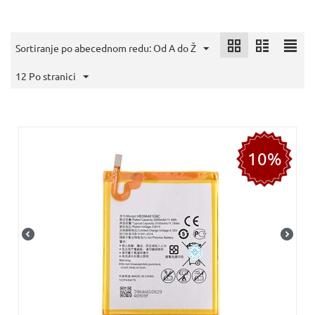
Sortiranje po abecednom redu: Od A do Ž
12 Po stranici
10%