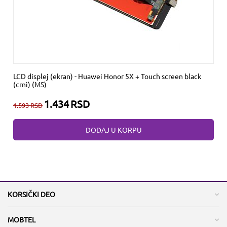
LCD displej (ekran) - Huawei Honor 5X + Touch screen black
(crni) (MS)
1.434
RSD
1.593
RSD
DODAJ U KORPU
KORSIČKI DEO
MOBTEL