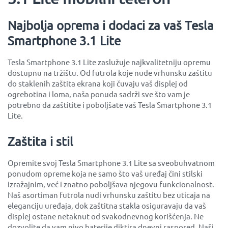
Najbolja oprema i dodaci za vaš Tesla
Smartphone 3.1 Lite
Tesla Smartphone 3.1 Lite zaslužuje najkvalitetniju opremu
dostupnu na tržištu. Od futrola koje nude vrhunsku zaštitu
do staklenih zaštita ekrana koji čuvaju vaš displej od
ogrebotina i loma, naša ponuda sadrži sve što vam je
potrebno da zaštitite i poboljšate vaš Tesla Smartphone 3.1
Lite.
Zaštita i stil
Opremite svoj Tesla Smartphone 3.1 Lite sa sveobuhvatnom
ponudom opreme koja ne samo što vaš uređaj čini stilski
izražajnim, već i znatno poboljšava njegovu funkcionalnost.
Naš asortiman futrola nudi vrhunsku zaštitu bez uticaja na
eleganciju uređaja, dok zaštitna stakla osiguravaju da vaš
displej ostane netaknut od svakodnevnog korišćenja. Ne
dozvolite da vam nivo baterije diktira dnevni raspored. Naši