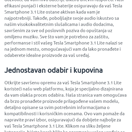
efikasni punjači i eksterne baterije osiguravaju da vaš Tesla
Smartphone 3.1 Lite ostane aktivan kada vam je
najpotrebniji. Takođe, poboljšajte svoje audio iskustvo sa
našim visokokvalitetnim slušalicama i audio dodacima,
savršenim za sve od poslovnih poziva do opuštanja uz
omiljenu muziku. Sve što vam je potrebno za zaštitu,
performanse i stil vašeg Tesla Smartphone 3.1 Lite nalazi se
na jednom mestu, omogućavajući vam da lako pronađete i
odaberete idealne proizvode za vaš uređaj.
Jednostavan odabir i kupovina
Otkrijte savršenu opremu za vaš Tesla Smartphone 3.1 Lite
koristeći našu web platformu, koja je specijalno dizajnirana
da vam olakša proces odabira. Naša stranica vam omogućava
da brzo pronađete proizvode prilagođene vašem modelu,
detaljno opisane sa svim potrebnim informacijama o
kompatibilnosti i korisničkim ocenama. Ovo vam pomaže da
napravite pravi izbor, osiguravajući da dobijete najbolje za
vaš Tesla Smartphone 3.1 Lite. Klikom na sliku željene
kategorije, bićete korak bliže ka opremanju vašeg uređaja sa