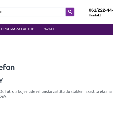
061/222-44
Kontakt
OPREMA ZA LAPTOP
RAZNO
efon
Y
Od futrola koje nude vrhunsku zaštitu do staklenih zaštita ekrana 
 20Y.