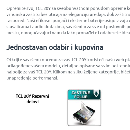
Opremite svoj TCL 20Y sa sveobuhvatnom ponudom opreme koja n
vrhunsku zaštitu bez uticaja na eleganciju uređaja, dok zaštit
raspored. Naši efikasni punjači i eksterne baterije osiguravaju
slušalicama i audio dodacima, savršenim za sve od poslovnih po
mestu, omogućavajući vam da lako pronađete i odaberete ideal
Jednostavan odabir i kupovina
Otkrijte savršenu opremu za vaš TCL 20Y koristeći našu web p
prilagođene vašem modelu, detaljno opisane sa svim potrebnim
najbolje za vaš TCL 20Y. Klikom na sliku željene kategorije, b
unapređenja performansi.
TCL 20Y Rezervni
delovi