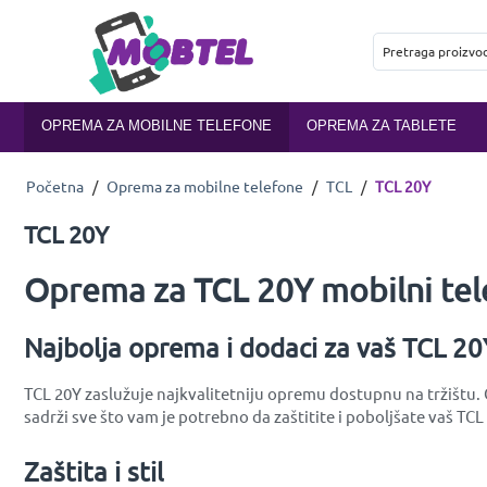
OPREMA ZA MOBILNE TELEFONE
OPREMA ZA TABLETE
Početna
/
Oprema za mobilne telefone
/
TCL
/
TCL 20Y
TCL 20Y
Oprema za TCL 20Y mobilni tel
Najbolja oprema i dodaci za vaš TCL 20
TCL 20Y zaslužuje najkvalitetniju opremu dostupnu na tržištu. 
sadrži sve što vam je potrebno da zaštitite i poboljšate vaš TCL
Zaštita i stil