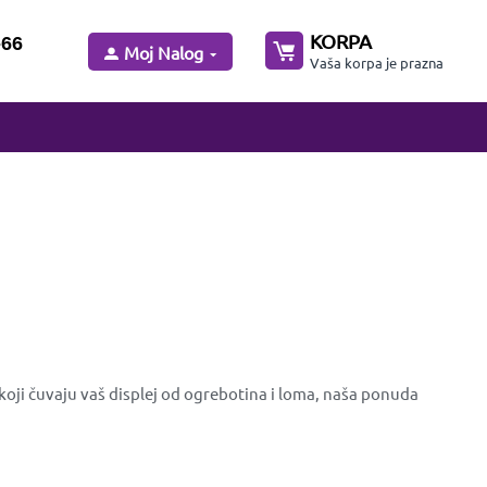
KORPA
-66
Moj Nalog
Vaša korpa je prazna
koji čuvaju vaš displej od ogrebotina i loma, naša ponuda