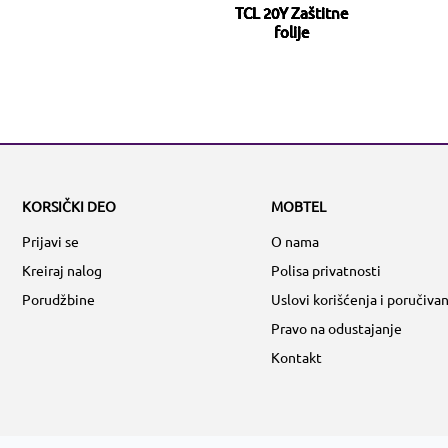
TCL 20Y Zaštitne
folije
KORSIČKI DEO
MOBTEL
Prijavi se
O nama
Kreiraj nalog
Polisa privatnosti
Porudžbine
Uslovi korišćenja i poručivan
Pravo na odustajanje
Kontakt