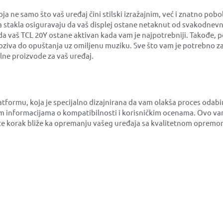
e samo što vaš uređaj čini stilski izražajnim, već i znatno pobo
na stakla osiguravaju da vaš displej ostane netaknut od svakodnevn
 da vaš TCL 20Y ostane aktivan kada vam je najpotrebniji. Takođe, 
ziva do opuštanja uz omiljenu muziku. Sve što vam je potrebno za 
ne proizvode za vaš uređaj.
latformu, koja je specijalno dizajnirana da vam olakša proces oda
 informacijama o kompatibilnosti i korisničkim ocenama. Ovo vam
ićete korak bliže ka opremanju vašeg uređaja sa kvalitetnom opremo