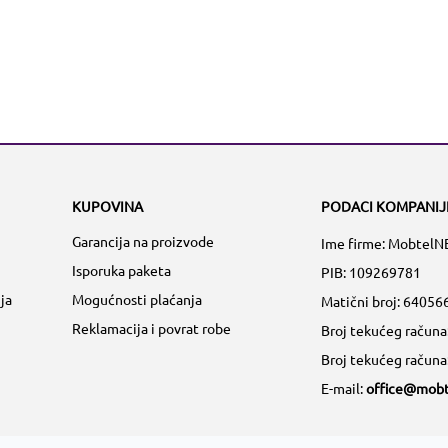
KUPOVINA
PODACI KOMPANIJ
Garancija na proizvode
Ime firme: MobtelN
Isporuka paketa
PIB: 109269781
ja
Mogućnosti plaćanja
Matični broj:
64056
Reklamacija i povrat robe
Broj tekućeg račun
Broj tekućeg račun
E-mail:
office@mobt