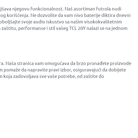
ljšava njegovu funkcionalnost. Naš asortiman futrola nudi
og korišćenja. Ne dozvolite da vam nivo baterije diktira dnevni
poboljšajte svoje audio iskustvo sa našim visokokvalitetnim
zaštitu, performanse i stil vašeg TCL 20Y nalazi se na jednom
bira. Naša stranica vam omogućava da brzo pronađete proizvode
 pomaže da napravite pravi izbor, osiguravajući da dobijete
m koja zadovoljava sve vaše potrebe, od zaštite do