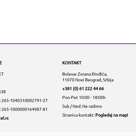
E
KONTAKT
ET
Bulevar Zorana Đinđića,
11070 Novi Beograd, Srbija
+381 (0) 61 222 44 66
638
Pon-Pet 10:00 - 18:00h
a: 265-1040310002791-27
Sub / Ned: Ne radimo
a: 265-1000000164987-81
Stranica kontakt:
Pogledaj na mapi
el.rs