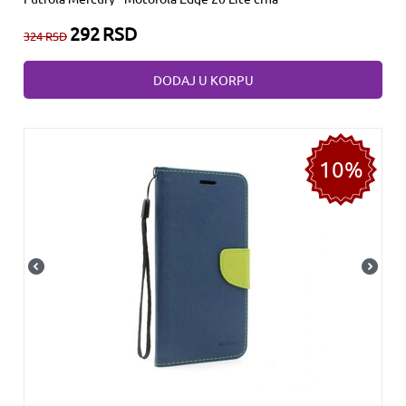
292
RSD
324
RSD
DODAJ U KORPU
10%