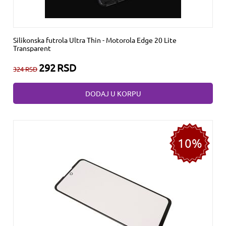
Silikonska futrola Ultra Thin - Motorola Edge 20 Lite
Transparent
292
RSD
324
RSD
DODAJ U KORPU
10%