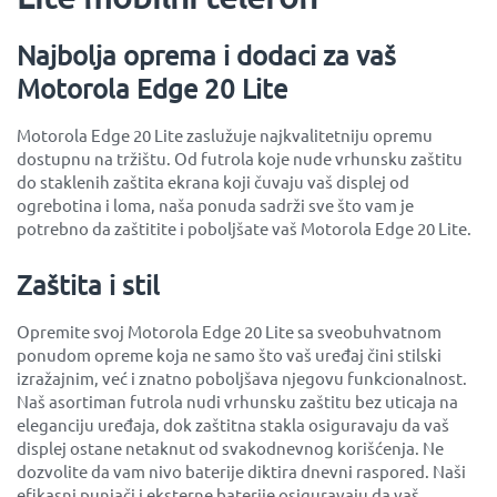
Najbolja oprema i dodaci za vaš
Motorola Edge 20 Lite
Motorola Edge 20 Lite zaslužuje najkvalitetniju opremu
dostupnu na tržištu. Od futrola koje nude vrhunsku zaštitu
do staklenih zaštita ekrana koji čuvaju vaš displej od
ogrebotina i loma, naša ponuda sadrži sve što vam je
potrebno da zaštitite i poboljšate vaš Motorola Edge 20 Lite.
Zaštita i stil
Opremite svoj Motorola Edge 20 Lite sa sveobuhvatnom
ponudom opreme koja ne samo što vaš uređaj čini stilski
izražajnim, već i znatno poboljšava njegovu funkcionalnost.
Naš asortiman futrola nudi vrhunsku zaštitu bez uticaja na
eleganciju uređaja, dok zaštitna stakla osiguravaju da vaš
displej ostane netaknut od svakodnevnog korišćenja. Ne
dozvolite da vam nivo baterije diktira dnevni raspored. Naši
efikasni punjači i eksterne baterije osiguravaju da vaš