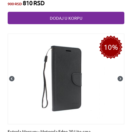
810
RSD
900
RSD
DODAJ U KORPU
10%
Futrola Mercury - Motorola Edge 20 Lite crna