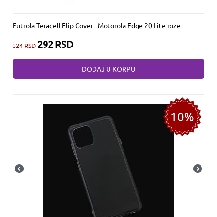
Futrola Teracell Flip Cover - Motorola Edge 20 Lite roze
292
RSD
324
RSD
DODAJ U KORPU
10%