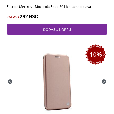
Futrola Mercury - Motorola Edge 20 Lite tamno plava
292
RSD
324
RSD
DODAJ U KORPU
10%