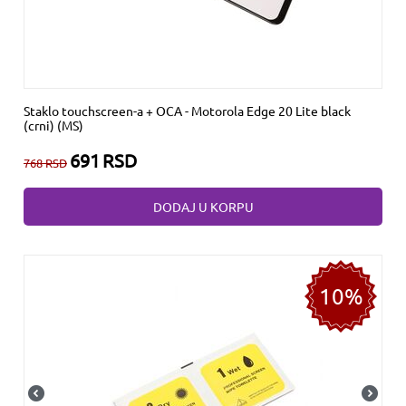
Staklo touchscreen-a + OCA - Motorola Edge 20 Lite black
(crni) (MS)
691
RSD
768
RSD
DODAJ U KORPU
10%