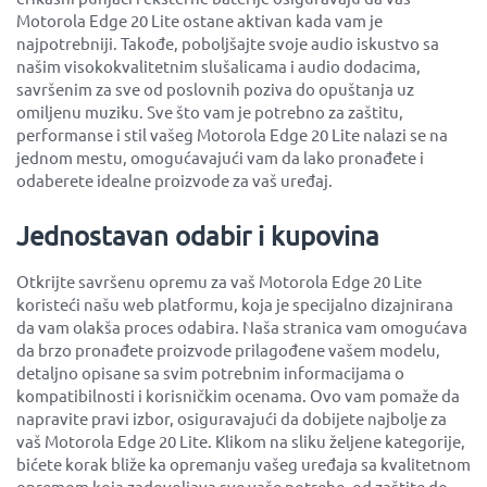
Motorola Edge 20 Lite ostane aktivan kada vam je
najpotrebniji. Takođe, poboljšajte svoje audio iskustvo sa
našim visokokvalitetnim slušalicama i audio dodacima,
savršenim za sve od poslovnih poziva do opuštanja uz
omiljenu muziku. Sve što vam je potrebno za zaštitu,
performanse i stil vašeg Motorola Edge 20 Lite nalazi se na
jednom mestu, omogućavajući vam da lako pronađete i
odaberete idealne proizvode za vaš uređaj.
Jednostavan odabir i kupovina
Otkrijte savršenu opremu za vaš Motorola Edge 20 Lite
koristeći našu web platformu, koja je specijalno dizajnirana
da vam olakša proces odabira. Naša stranica vam omogućava
da brzo pronađete proizvode prilagođene vašem modelu,
detaljno opisane sa svim potrebnim informacijama o
kompatibilnosti i korisničkim ocenama. Ovo vam pomaže da
napravite pravi izbor, osiguravajući da dobijete najbolje za
vaš Motorola Edge 20 Lite. Klikom na sliku željene kategorije,
bićete korak bliže ka opremanju vašeg uređaja sa kvalitetnom
opremom koja zadovoljava sve vaše potrebe, od zaštite do