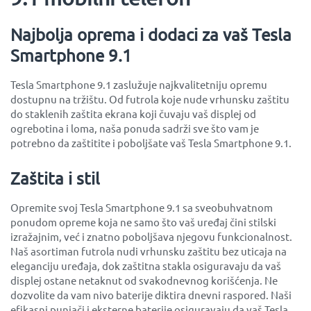
Najbolja oprema i dodaci za vaš Tesla
Smartphone 9.1
Tesla Smartphone 9.1 zaslužuje najkvalitetniju opremu
dostupnu na tržištu. Od futrola koje nude vrhunsku zaštitu
do staklenih zaštita ekrana koji čuvaju vaš displej od
ogrebotina i loma, naša ponuda sadrži sve što vam je
potrebno da zaštitite i poboljšate vaš Tesla Smartphone 9.1.
Zaštita i stil
Opremite svoj Tesla Smartphone 9.1 sa sveobuhvatnom
ponudom opreme koja ne samo što vaš uređaj čini stilski
izražajnim, već i znatno poboljšava njegovu funkcionalnost.
Naš asortiman futrola nudi vrhunsku zaštitu bez uticaja na
eleganciju uređaja, dok zaštitna stakla osiguravaju da vaš
displej ostane netaknut od svakodnevnog korišćenja. Ne
dozvolite da vam nivo baterije diktira dnevni raspored. Naši
efikasni punjači i eksterne baterije osiguravaju da vaš Tesla