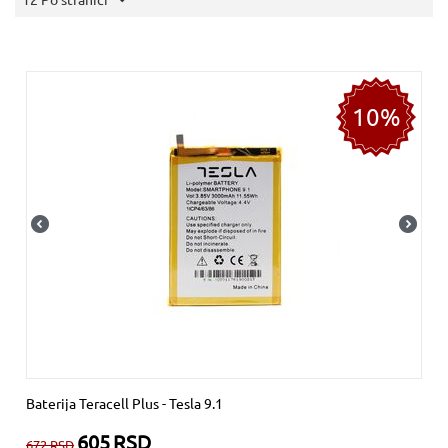
10%
Baterija Teracell Plus - Tesla 9.1
605
RSD
672
RSD