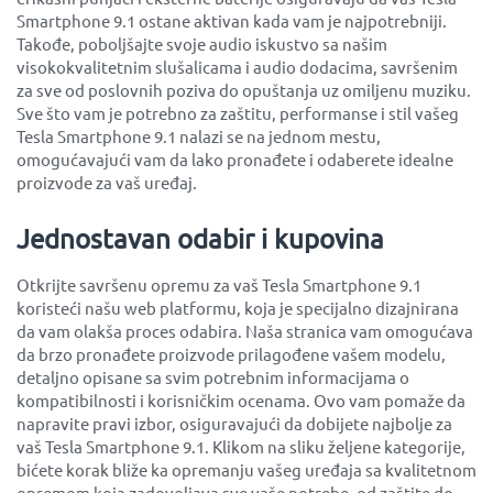
Smartphone 9.1 ostane aktivan kada vam je najpotrebniji.
Takođe, poboljšajte svoje audio iskustvo sa našim
visokokvalitetnim slušalicama i audio dodacima, savršenim
za sve od poslovnih poziva do opuštanja uz omiljenu muziku.
Sve što vam je potrebno za zaštitu, performanse i stil vašeg
Tesla Smartphone 9.1 nalazi se na jednom mestu,
omogućavajući vam da lako pronađete i odaberete idealne
proizvode za vaš uređaj.
Jednostavan odabir i kupovina
Otkrijte savršenu opremu za vaš Tesla Smartphone 9.1
koristeći našu web platformu, koja je specijalno dizajnirana
da vam olakša proces odabira. Naša stranica vam omogućava
da brzo pronađete proizvode prilagođene vašem modelu,
detaljno opisane sa svim potrebnim informacijama o
kompatibilnosti i korisničkim ocenama. Ovo vam pomaže da
napravite pravi izbor, osiguravajući da dobijete najbolje za
vaš Tesla Smartphone 9.1. Klikom na sliku željene kategorije,
bićete korak bliže ka opremanju vašeg uređaja sa kvalitetnom
opremom koja zadovoljava sve vaše potrebe, od zaštite do