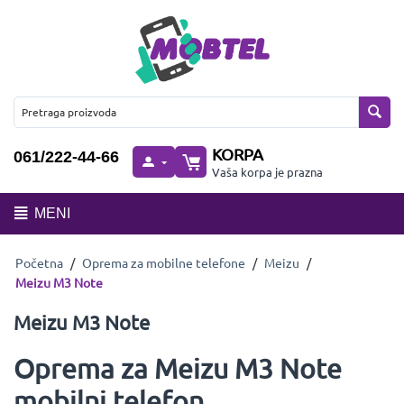
KORPA
061/222-44-66
Vaša korpa je prazna
MENI
Početna
/
Oprema za mobilne telefone
/
Meizu
/
Meizu M3 Note
Meizu M3 Note
Oprema za Meizu M3 Note
mobilni telefon