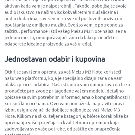
aktivan kada vam je najpotrebniji. Takođe, poboljšajte svoje
audio iskustvo sa našim visokokvalitetnim slušalicama i
audio dodacima, savršenim za sve od poslovnih poziva do
opuštanja uz omiljenu muziku. Sve što vam je potrebno za
zaštitu, performanse i stil vašeg Meizu M3 Note nalazi se na
jednom mestu, omogućavajući vam da lako pronađete i
odaberete idealne proizvode za vaš uređaj.
Jednostavan odabir i kupovina
Otkrijte savršenu opremu za vaš Meizu M3 Note koristeći
našu web platformu, koja je specijalno dizajnirana da vam
olakša proces odabira. Naša stranica vam omogućava da brzo
pronađete proizvode prilagođene vašem modelu, detaljno
opisane sa svim potrebnim informacijama o kompatibilnosti i
korisničkim ocenama. Ovo vam pomaže da napravite pravi
izbor, osiguravajući da dobijete najbolje za vaš Meizu M3
Note. Klikom na sliku željene kategorije, bićete korak bliže ka
opremanju vašeg uređaja sa kvalitetnom opremom koja
zadovoljava sve vaše potrebe, od zaštite do unapređenja
performansi.