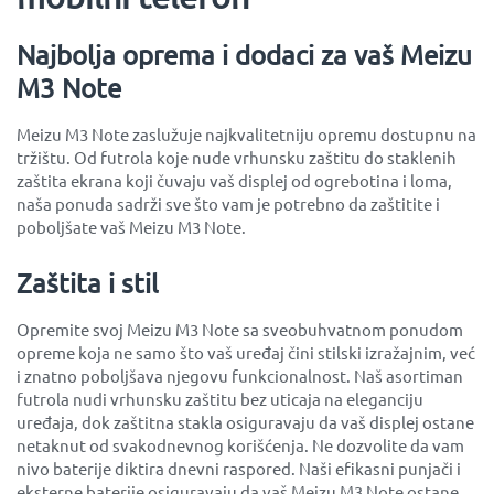
Najbolja oprema i dodaci za vaš Meizu
M3 Note
Meizu M3 Note zaslužuje najkvalitetniju opremu dostupnu na
tržištu. Od futrola koje nude vrhunsku zaštitu do staklenih
zaštita ekrana koji čuvaju vaš displej od ogrebotina i loma,
naša ponuda sadrži sve što vam je potrebno da zaštitite i
poboljšate vaš Meizu M3 Note.
Zaštita i stil
Opremite svoj Meizu M3 Note sa sveobuhvatnom ponudom
opreme koja ne samo što vaš uređaj čini stilski izražajnim, već
i znatno poboljšava njegovu funkcionalnost. Naš asortiman
futrola nudi vrhunsku zaštitu bez uticaja na eleganciju
uređaja, dok zaštitna stakla osiguravaju da vaš displej ostane
netaknut od svakodnevnog korišćenja. Ne dozvolite da vam
nivo baterije diktira dnevni raspored. Naši efikasni punjači i
eksterne baterije osiguravaju da vaš Meizu M3 Note ostane