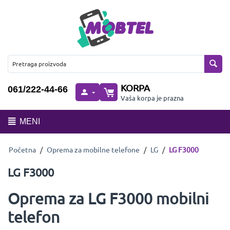
KORPA
061/222-44-66
Vaša korpa je prazna
MENI
Početna
/
Oprema za mobilne telefone
/
LG
/
LG F3000
LG F3000
Oprema za LG F3000 mobilni
telefon