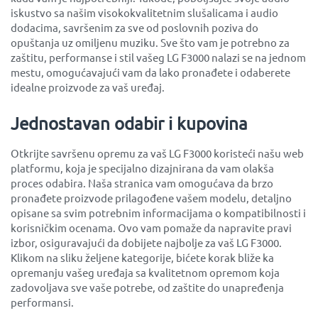
iskustvo sa našim visokokvalitetnim slušalicama i audio
dodacima, savršenim za sve od poslovnih poziva do
opuštanja uz omiljenu muziku. Sve što vam je potrebno za
zaštitu, performanse i stil vašeg LG F3000 nalazi se na jednom
mestu, omogućavajući vam da lako pronađete i odaberete
idealne proizvode za vaš uređaj.
Jednostavan odabir i kupovina
Otkrijte savršenu opremu za vaš LG F3000 koristeći našu web
platformu, koja je specijalno dizajnirana da vam olakša
proces odabira. Naša stranica vam omogućava da brzo
pronađete proizvode prilagođene vašem modelu, detaljno
opisane sa svim potrebnim informacijama o kompatibilnosti i
korisničkim ocenama. Ovo vam pomaže da napravite pravi
izbor, osiguravajući da dobijete najbolje za vaš LG F3000.
Klikom na sliku željene kategorije, bićete korak bliže ka
opremanju vašeg uređaja sa kvalitetnom opremom koja
zadovoljava sve vaše potrebe, od zaštite do unapređenja
performansi.