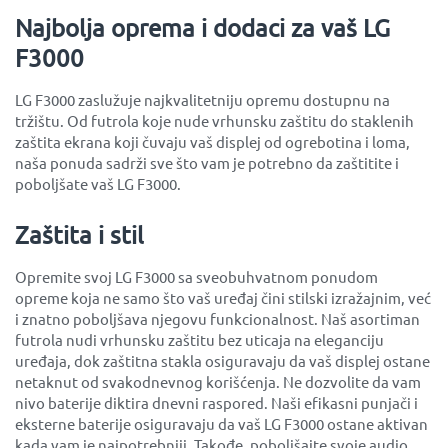
Najbolja oprema i dodaci za vaš LG
F3000
LG F3000 zaslužuje najkvalitetniju opremu dostupnu na
tržištu. Od futrola koje nude vrhunsku zaštitu do staklenih
zaštita ekrana koji čuvaju vaš displej od ogrebotina i loma,
naša ponuda sadrži sve što vam je potrebno da zaštitite i
poboljšate vaš LG F3000.
Zaštita i stil
Opremite svoj LG F3000 sa sveobuhvatnom ponudom
opreme koja ne samo što vaš uređaj čini stilski izražajnim, već
i znatno poboljšava njegovu funkcionalnost. Naš asortiman
futrola nudi vrhunsku zaštitu bez uticaja na eleganciju
uređaja, dok zaštitna stakla osiguravaju da vaš displej ostane
netaknut od svakodnevnog korišćenja. Ne dozvolite da vam
nivo baterije diktira dnevni raspored. Naši efikasni punjači i
eksterne baterije osiguravaju da vaš LG F3000 ostane aktivan
kada vam je najpotrebniji. Takođe, poboljšajte svoje audio