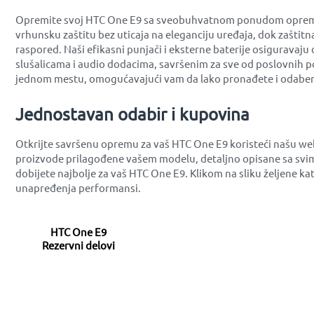
Opremite svoj HTC One E9 sa sveobuhvatnom ponudom opreme koj
vrhunsku zaštitu bez uticaja na eleganciju uređaja, dok zaštit
raspored. Naši efikasni punjači i eksterne baterije osiguravaj
slušalicama i audio dodacima, savršenim za sve od poslovnih po
jednom mestu, omogućavajući vam da lako pronađete i odabere
Jednostavan odabir i kupovina
Otkrijte savršenu opremu za vaš HTC One E9 koristeći našu we
proizvode prilagođene vašem modelu, detaljno opisane sa svim
dobijete najbolje za vaš HTC One E9. Klikom na sliku željene k
unapređenja performansi.
HTC One E9
Rezervni delovi