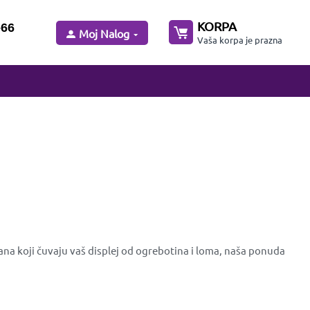
KORPA
-66
Moj Nalog
Vaša korpa je prazna
ana koji čuvaju vaš displej od ogrebotina i loma, naša ponuda