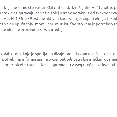
a ne samo što vaš uređaj čini stilski izražajnim, već i znatno p
na stakla osiguravaju da vaš displej ostane netaknut od svakodnevn
u da vaš HTC One E9 ostane aktivan kada vam je najpotrebniji. Tako
ziva do opuštanja uz omiljenu muziku. Sve što vam je potrebno za 
te idealne proizvode za vaš uređaj.
b platformu, koja je specijalno dizajnirana da vam olakša proces
 potrebnim informacijama o kompatibilnosti i korisničkim ocenam
ategorije, bićete korak bliže ka opremanju vašeg uređaja sa kvali