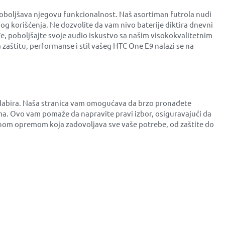
oboljšava njegovu funkcionalnost. Naš asortiman futrola nudi
og korišćenja. Ne dozvolite da vam nivo baterije diktira dnevni
đe, poboljšajte svoje audio iskustvo sa našim visokokvalitetnim
zaštitu, performanse i stil vašeg HTC One E9 nalazi se na
 odabira. Naša stranica vam omogućava da brzo pronađete
a. Ovo vam pomaže da napravite pravi izbor, osiguravajući da
tetnom opremom koja zadovoljava sve vaše potrebe, od zaštite do