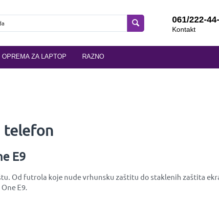
061/222-44
Kontakt
OPREMA ZA LAPTOP
RAZNO
 telefon
ne E9
u. Od futrola koje nude vrhunsku zaštitu do staklenih zaštita ekr
C One E9.