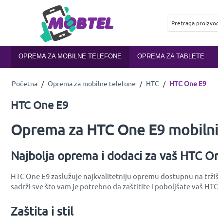
OPREMA ZA MOBILNE TELEFONE
OPREMA ZA TABLETE
Početna
/
Oprema za mobilne telefone
/
HTC
/
HTC One E9
HTC One E9
Oprema za HTC One E9 mobilni
Najbolja oprema i dodaci za vaš HTC O
HTC One E9 zaslužuje najkvalitetniju opremu dostupnu na tržišt
sadrži sve što vam je potrebno da zaštitite i poboljšate vaš HT
Zaštita i stil