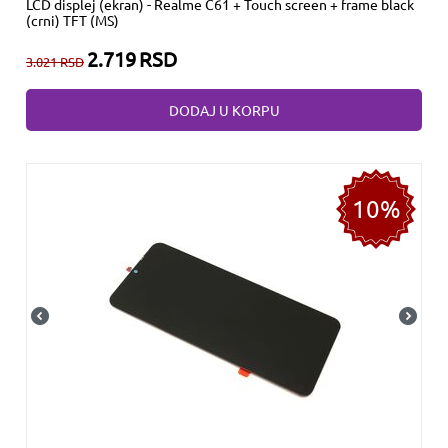
LCD displej (ekran) - Realme C61 + Touch screen + frame black
(crni) TFT (MS)
2.719
RSD
3.021
RSD
DODAJ U KORPU
10%