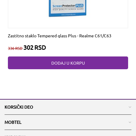
Zastitno staklo Tempered glass Plus - Realme C61/C63
302
RSD
336
RSD
DODAJ U KORPU
KORSIČKI DEO
MOBTEL