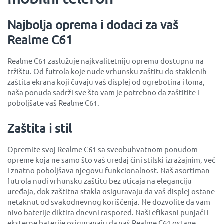
Najbolja oprema i dodaci za vaš
Realme C61
Realme C61 zaslužuje najkvalitetniju opremu dostupnu na
tržištu. Od futrola koje nude vrhunsku zaštitu do staklenih
zaštita ekrana koji čuvaju vaš displej od ogrebotina i loma,
naša ponuda sadrži sve što vam je potrebno da zaštitite i
poboljšate vaš Realme C61.
Zaštita i stil
Opremite svoj Realme C61 sa sveobuhvatnom ponudom
opreme koja ne samo što vaš uređaj čini stilski izražajnim, već
i znatno poboljšava njegovu funkcionalnost. Naš asortiman
futrola nudi vrhunsku zaštitu bez uticaja na eleganciju
uređaja, dok zaštitna stakla osiguravaju da vaš displej ostane
netaknut od svakodnevnog korišćenja. Ne dozvolite da vam
nivo baterije diktira dnevni raspored. Naši efikasni punjači i
eksterne baterije osiguravaju da vaš Realme C61 ostane