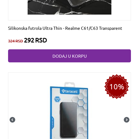
Silikonska futrola Ultra Thin - Realme C61/C63 Transparent
292
RSD
324
RSD
DODAJ U KORPU
10%