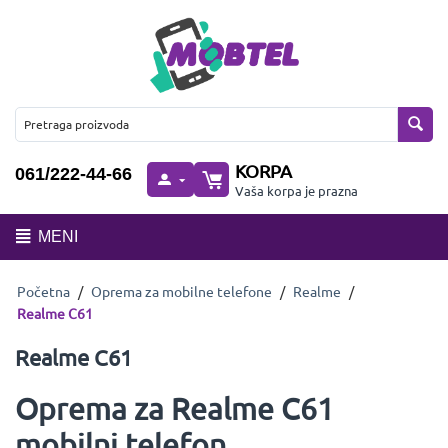
KORPA
061/222-44-66
Vaša korpa je prazna
MENI
Početna
/
Oprema za mobilne telefone
/
Realme
/
Realme C61
Realme C61
Oprema za Realme C61
mobilni telefon