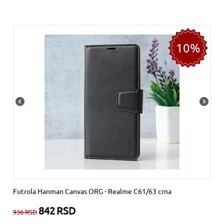
10%
Futrola Hanman Canvas ORG - Realme C61/63 crna
842
RSD
936
RSD