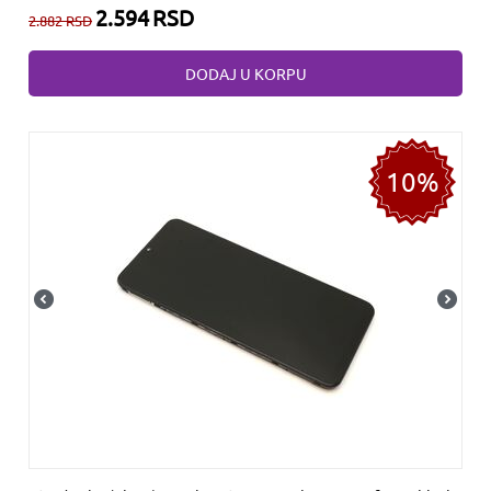
2.594
RSD
2.882
RSD
DODAJ U KORPU
10%