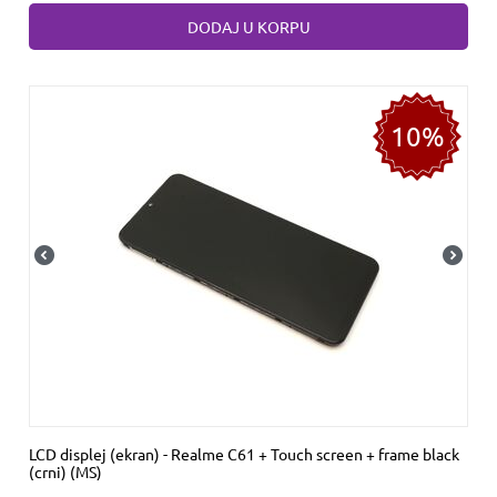
DODAJ U KORPU
10%
LCD displej (ekran) - Realme C61 + Touch screen + frame black
(crni) (MS)