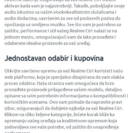
aktivan kada vam je najpotrebniji. Takođe, poboljšajte svoje
audio iskustvo sa našim visokokvalitetnim slušalicama i
audio dodacima, savršenim za sve od poslovnih poziva do
opuštanja uz omiljenu muziku. Sve što vam je potrebno za
zaštitu, performanse i stil vašeg Realme C61 nalazi se na
jednom mestu, omogućavajući vam da lako pronađete i
odaberete idealne proizvode za vaš uređaj.
Jednostavan odabir i kupovina
Otkrijte savršenu opremu za vaš Realme C61 koristeći našu
web platformu, koja je specijalno dizajnirana da vam olakša
proces odabira. Naša stranica vam omogućava da brzo
pronađete proizvode prilagođene vašem modelu, detaljno
opisane sa svim potrebnim informacijama o kompatibilnosti i
korisničkim ocenama. Ovo vam pomaže da napravite pravi
izbor, osiguravajući da dobijete najbolje za vaš Realme C61.
Klikom na sliku željene kategorije, bićete korak bliže ka
opremanju vašeg uređaja sa kvalitetnom opremom koja
zadovoljava sve vaše potrebe, od zaštite do unapređenja
performansi.