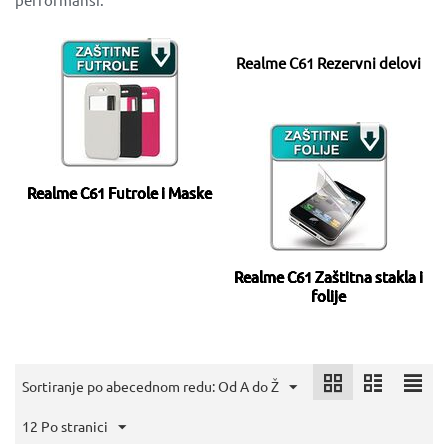
Realme C61 Rezervni delovi
Realme C61 Futrole i Maske
Realme C61 Zaštitna stakla i
folije
Sortiranje po abecednom redu: Od A do Ž
12 Po stranici