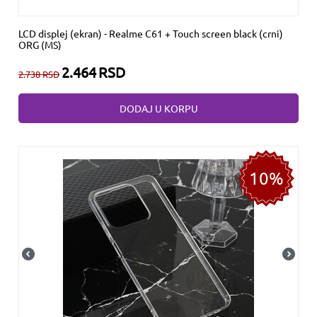
LCD displej (ekran) - Realme C61 + Touch screen black (crni)
ORG (MS)
2.464
RSD
2.738
RSD
DODAJ U KORPU
10%