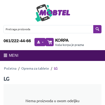
KORPA
061/222-44-66
Vaša korpa je prazna
MENI
Početna
/
Oprema za tablete
/
LG
LG
Nema proizvoda u ovom odeljku