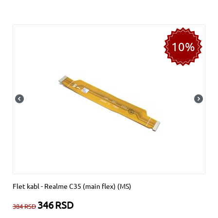
10%
Flet kabl - Realme C35 (main flex) (MS)
346
RSD
384
RSD