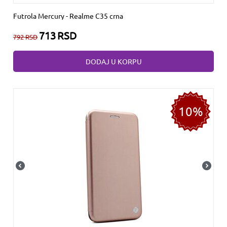
Futrola Mercury - Realme C35 crna
713
RSD
792
RSD
DODAJ U KORPU
10%