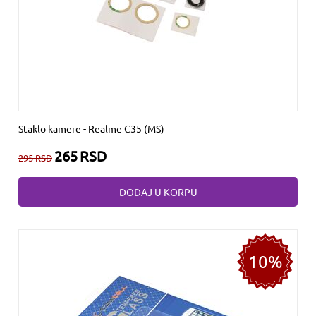
Staklo kamere - Realme C35 (MS)
265
RSD
295
RSD
DODAJ U KORPU
10%