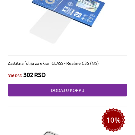
Zastitna folija za ekran GLASS - Realme C35 (MS)
302
RSD
336
RSD
DODAJ U KORPU
10%