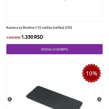
Kamera za Realme C35 zadnja (velika) (MS)
1.330
RSD
1.478
RSD
DODAJ U KORPU
10%