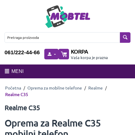
KORPA
061/222-44-66
Vaša korpa je prazna
MENI
Početna
/
Oprema za mobilne telefone
/
Realme
/
Realme C35
Realme C35
Oprema za Realme C35
mobilni telefon