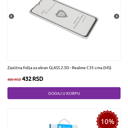
Zastitna folija za ekran GLASS 2.5D - Realme C35 crna (MS)
432
RSD
480
RSD
DODAJ U KORPU
10%