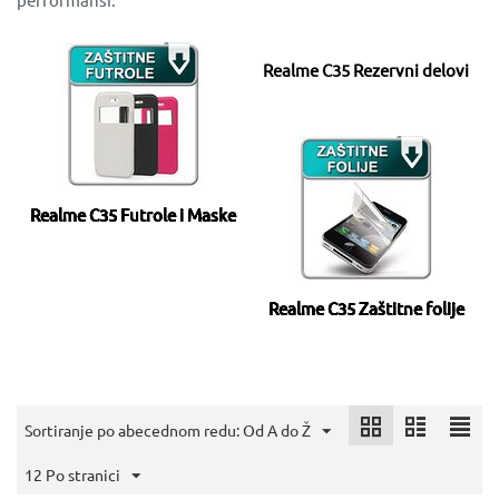
Realme C35 Rezervni delovi
Realme C35 Futrole i Maske
Realme C35 Zaštitne folije
Sortiranje po abecednom redu: Od A do Ž
12 Po stranici