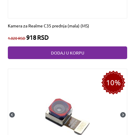
Kamera za Realme C35 prednja (mala) (MS)
918
RSD
1.020
RSD
DODAJ U KORPU
10%