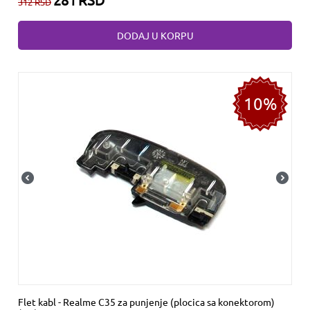
312
RSD
DODAJ U KORPU
10%
Flet kabl - Realme C35 za punjenje (plocica sa konektorom)