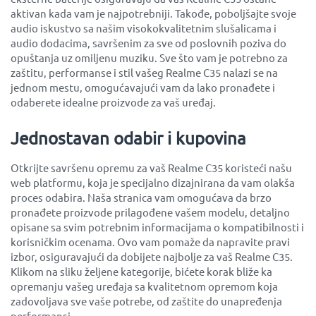
aktivan kada vam je najpotrebniji. Takođe, poboljšajte svoje
audio iskustvo sa našim visokokvalitetnim slušalicama i
audio dodacima, savršenim za sve od poslovnih poziva do
opuštanja uz omiljenu muziku. Sve što vam je potrebno za
zaštitu, performanse i stil vašeg Realme C35 nalazi se na
jednom mestu, omogućavajući vam da lako pronađete i
odaberete idealne proizvode za vaš uređaj.
Jednostavan odabir i kupovina
Otkrijte savršenu opremu za vaš Realme C35 koristeći našu
web platformu, koja je specijalno dizajnirana da vam olakša
proces odabira. Naša stranica vam omogućava da brzo
pronađete proizvode prilagođene vašem modelu, detaljno
opisane sa svim potrebnim informacijama o kompatibilnosti i
korisničkim ocenama. Ovo vam pomaže da napravite pravi
izbor, osiguravajući da dobijete najbolje za vaš Realme C35.
Klikom na sliku željene kategorije, bićete korak bliže ka
opremanju vašeg uređaja sa kvalitetnom opremom koja
zadovoljava sve vaše potrebe, od zaštite do unapređenja
performansi.