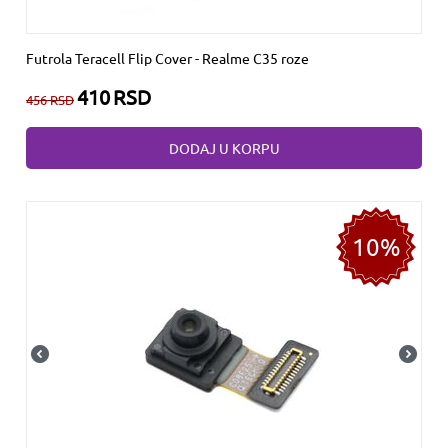
Futrola Teracell Flip Cover - Realme C35 roze
410
RSD
456
RSD
DODAJ U KORPU
10%