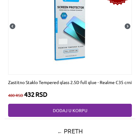
Zastitno Staklo Tempered glass 2.5D full glue - Realme C35 crni
432
RSD
480
RSD
DODAJ U KORPU
PRETH