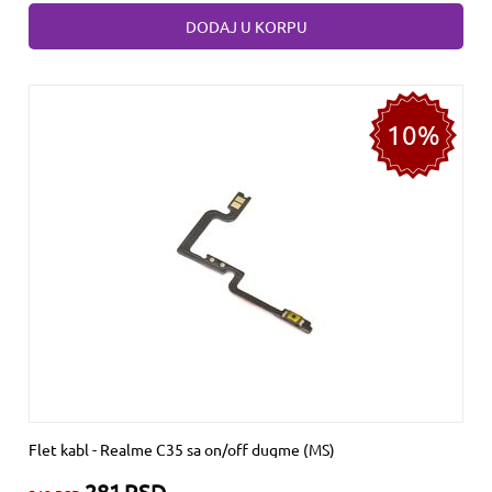
DODAJ U KORPU
10%
Flet kabl - Realme C35 sa on/off dugme (MS)
281
RSD