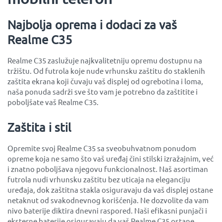
Najbolja oprema i dodaci za vaš
Realme C35
Realme C35 zaslužuje najkvalitetniju opremu dostupnu na
tržištu. Od futrola koje nude vrhunsku zaštitu do staklenih
zaštita ekrana koji čuvaju vaš displej od ogrebotina i loma,
naša ponuda sadrži sve što vam je potrebno da zaštitite i
poboljšate vaš Realme C35.
Zaštita i stil
Opremite svoj Realme C35 sa sveobuhvatnom ponudom
opreme koja ne samo što vaš uređaj čini stilski izražajnim, već
i znatno poboljšava njegovu funkcionalnost. Naš asortiman
futrola nudi vrhunsku zaštitu bez uticaja na eleganciju
uređaja, dok zaštitna stakla osiguravaju da vaš displej ostane
netaknut od svakodnevnog korišćenja. Ne dozvolite da vam
nivo baterije diktira dnevni raspored. Naši efikasni punjači i
eksterne baterije osiguravaju da vaš Realme C35 ostane