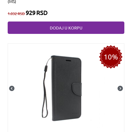
(MS)
929
RSD
1.032
RSD
DODAJ U KORPU
10%