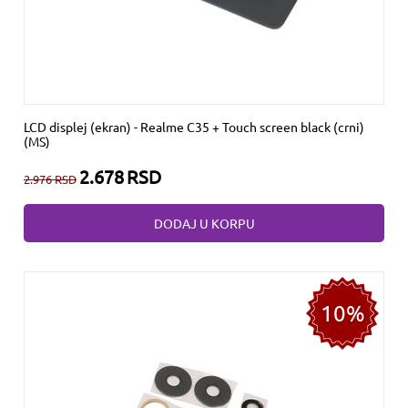
LCD displej (ekran) - Realme C35 + Touch screen black (crni)
(MS)
2.678
RSD
2.976
RSD
DODAJ U KORPU
10%