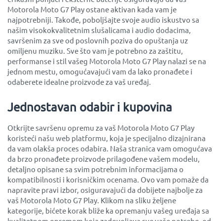
Motorola Moto G7 Play ostane aktivan kada vam je
najpotrebniji. Takođe, poboljšajte svoje audio iskustvo sa
našim visokokvalitetnim slušalicama i audio dodacima,
savršenim za sve od poslovnih poziva do opuštanja uz
omiljenu muziku. Sve što vam je potrebno za zaštitu,
performanse i stil vašeg Motorola Moto G7 Play nalazi se na
jednom mestu, omogućavajući vam da lako pronađete i
odaberete idealne proizvode za vaš uređaj.
Jednostavan odabir i kupovina
Otkrijte savršenu opremu za vaš Motorola Moto G7 Play
koristeći našu web platformu, koja je specijalno dizajnirana
da vam olakša proces odabira. Naša stranica vam omogućava
da brzo pronađete proizvode prilagođene vašem modelu,
detaljno opisane sa svim potrebnim informacijama o
kompatibilnosti i korisničkim ocenama. Ovo vam pomaže da
napravite pravi izbor, osiguravajući da dobijete najbolje za
vaš Motorola Moto G7 Play. Klikom na sliku željene
kategorije, bićete korak bliže ka opremanju vašeg uređaja sa
kvalitetnom opremom koja zadovoljava sve vaše potrebe, od