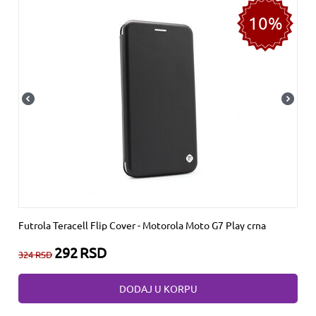
10%
Futrola Teracell Flip Cover - Motorola Moto G7 Play crna
292
RSD
324
RSD
DODAJ U KORPU