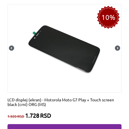
10%
LCD displej (ekran) - Motorola Moto G7 Play + Touch screen
black (crni) ORG (MS)
1.728
RSD
1.920
RSD