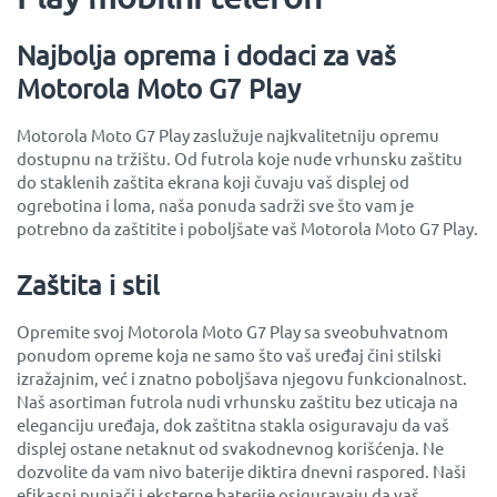
Najbolja oprema i dodaci za vaš
Motorola Moto G7 Play
Motorola Moto G7 Play zaslužuje najkvalitetniju opremu
dostupnu na tržištu. Od futrola koje nude vrhunsku zaštitu
do staklenih zaštita ekrana koji čuvaju vaš displej od
ogrebotina i loma, naša ponuda sadrži sve što vam je
potrebno da zaštitite i poboljšate vaš Motorola Moto G7 Play.
Zaštita i stil
Opremite svoj Motorola Moto G7 Play sa sveobuhvatnom
ponudom opreme koja ne samo što vaš uređaj čini stilski
izražajnim, već i znatno poboljšava njegovu funkcionalnost.
Naš asortiman futrola nudi vrhunsku zaštitu bez uticaja na
eleganciju uređaja, dok zaštitna stakla osiguravaju da vaš
displej ostane netaknut od svakodnevnog korišćenja. Ne
dozvolite da vam nivo baterije diktira dnevni raspored. Naši
efikasni punjači i eksterne baterije osiguravaju da vaš