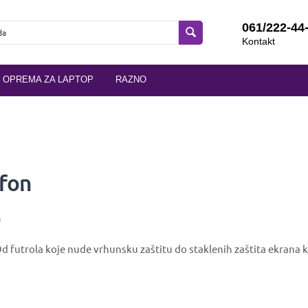
061/222-44
Kontakt
OPREMA ZA LAPTOP
RAZNO
efon
0
d futrola koje nude vrhunsku zaštitu do staklenih zaštita ekrana k