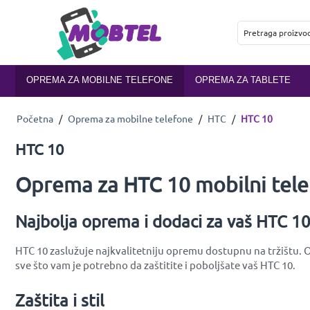
OPREMA ZA MOBILNE TELEFONE
OPREMA ZA TABLETE
Početna
/
Oprema za mobilne telefone
/
HTC
/
HTC 10
HTC 10
Oprema za HTC 10 mobilni tel
Najbolja oprema i dodaci za vaš HTC 1
HTC 10 zaslužuje najkvalitetniju opremu dostupnu na tržištu. O
sve što vam je potrebno da zaštitite i poboljšate vaš HTC 10.
Zaštita i stil