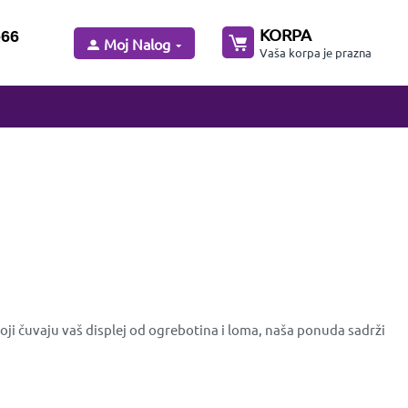
KORPA
-66
Moj Nalog
Vaša korpa je prazna
oji čuvaju vaš displej od ogrebotina i loma, naša ponuda sadrži