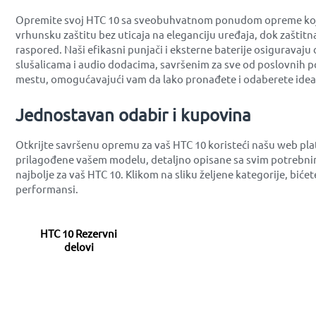
Opremite svoj HTC 10 sa sveobuhvatnom ponudom opreme koja ne
vrhunsku zaštitu bez uticaja na eleganciju uređaja, dok zaštit
raspored. Naši efikasni punjači i eksterne baterije osiguravaju
slušalicama i audio dodacima, savršenim za sve od poslovnih po
mestu, omogućavajući vam da lako pronađete i odaberete ideal
Jednostavan odabir i kupovina
Otkrijte savršenu opremu za vaš HTC 10 koristeći našu web pl
prilagođene vašem modelu, detaljno opisane sa svim potrebnim
najbolje za vaš HTC 10. Klikom na sliku željene kategorije, bi
performansi.
HTC 10 Rezervni
delovi