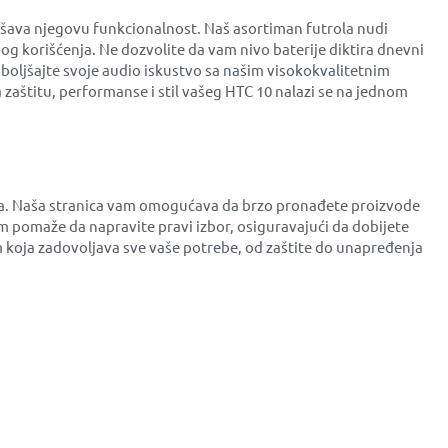
jšava njegovu funkcionalnost. Naš asortiman futrola nudi
og korišćenja. Ne dozvolite da vam nivo baterije diktira dnevni
oboljšajte svoje audio iskustvo sa našim visokokvalitetnim
zaštitu, performanse i stil vašeg HTC 10 nalazi se na jednom
bira. Naša stranica vam omogućava da brzo pronađete proizvode
 pomaže da napravite pravi izbor, osiguravajući da dobijete
m koja zadovoljava sve vaše potrebe, od zaštite do unapređenja