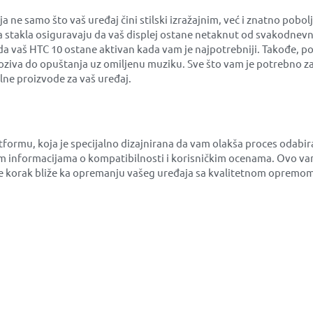
 samo što vaš uređaj čini stilski izražajnim, već i znatno pobol
na stakla osiguravaju da vaš displej ostane netaknut od svakodnevn
 da vaš HTC 10 ostane aktivan kada vam je najpotrebniji. Takođe, p
ziva do opuštanja uz omiljenu muziku. Sve što vam je potrebno za 
ne proizvode za vaš uređaj.
atformu, koja je specijalno dizajnirana da vam olakša proces oda
 informacijama o kompatibilnosti i korisničkim ocenama. Ovo vam
ćete korak bliže ka opremanju vašeg uređaja sa kvalitetnom opremo