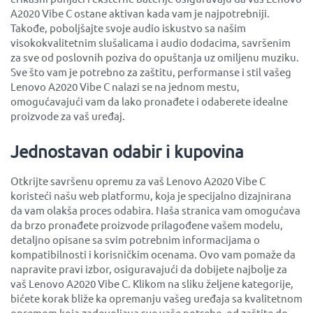
A2020 Vibe C ostane aktivan kada vam je najpotrebniji.
Takođe, poboljšajte svoje audio iskustvo sa našim
visokokvalitetnim slušalicama i audio dodacima, savršenim
za sve od poslovnih poziva do opuštanja uz omiljenu muziku.
Sve što vam je potrebno za zaštitu, performanse i stil vašeg
Lenovo A2020 Vibe C nalazi se na jednom mestu,
omogućavajući vam da lako pronađete i odaberete idealne
proizvode za vaš uređaj.
Jednostavan odabir i kupovina
Otkrijte savršenu opremu za vaš Lenovo A2020 Vibe C
koristeći našu web platformu, koja je specijalno dizajnirana
da vam olakša proces odabira. Naša stranica vam omogućava
da brzo pronađete proizvode prilagođene vašem modelu,
detaljno opisane sa svim potrebnim informacijama o
kompatibilnosti i korisničkim ocenama. Ovo vam pomaže da
napravite pravi izbor, osiguravajući da dobijete najbolje za
vaš Lenovo A2020 Vibe C. Klikom na sliku željene kategorije,
bićete korak bliže ka opremanju vašeg uređaja sa kvalitetnom
opremom koja zadovoljava sve vaše potrebe, od zaštite do