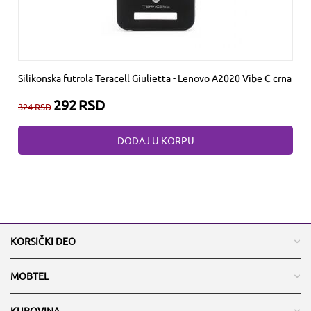
Silikonska futrola Teracell Giulietta - Lenovo A2020 Vibe C crna
292
RSD
324
RSD
DODAJ U KORPU
KORSIČKI DEO
MOBTEL
KUPOVINA