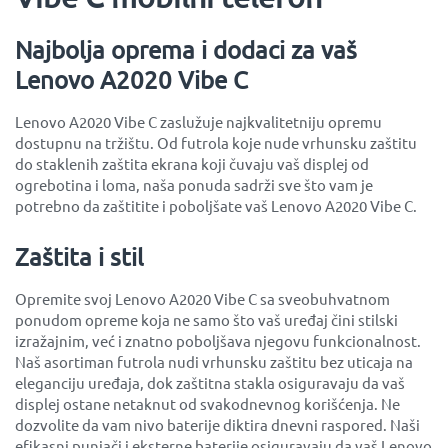
Najbolja oprema i dodaci za vaš
Lenovo A2020 Vibe C
Lenovo A2020 Vibe C zaslužuje najkvalitetniju opremu
dostupnu na tržištu. Od futrola koje nude vrhunsku zaštitu
do staklenih zaštita ekrana koji čuvaju vaš displej od
ogrebotina i loma, naša ponuda sadrži sve što vam je
potrebno da zaštitite i poboljšate vaš Lenovo A2020 Vibe C.
Zaštita i stil
Opremite svoj Lenovo A2020 Vibe C sa sveobuhvatnom
ponudom opreme koja ne samo što vaš uređaj čini stilski
izražajnim, već i znatno poboljšava njegovu funkcionalnost.
Naš asortiman futrola nudi vrhunsku zaštitu bez uticaja na
eleganciju uređaja, dok zaštitna stakla osiguravaju da vaš
displej ostane netaknut od svakodnevnog korišćenja. Ne
dozvolite da vam nivo baterije diktira dnevni raspored. Naši
efikasni punjači i eksterne baterije osiguravaju da vaš Lenovo