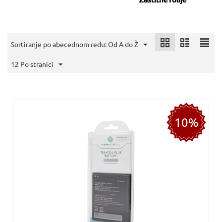
Sortiranje po abecednom redu: Od A do Ž
12 Po stranici
10%