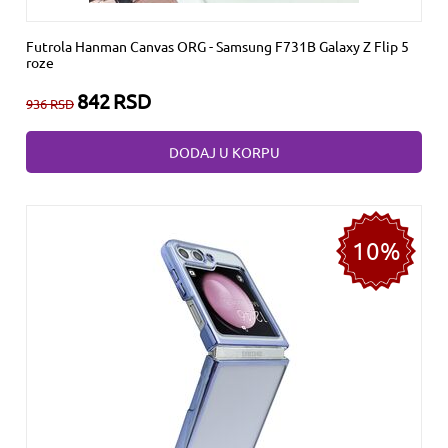
Futrola Hanman Canvas ORG - Samsung F731B Galaxy Z Flip 5
roze
842
RSD
936
RSD
DODAJ U KORPU
10%