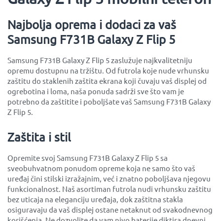
Najbolja oprema i dodaci za vaš
Samsung F731B Galaxy Z Flip 5
Samsung F731B Galaxy Z Flip 5 zaslužuje najkvalitetniju
opremu dostupnu na tržištu. Od futrola koje nude vrhunsku
zaštitu do staklenih zaštita ekrana koji čuvaju vaš displej od
ogrebotina i loma, naša ponuda sadrži sve što vam je
potrebno da zaštitite i poboljšate vaš Samsung F731B Galaxy
Z Flip 5.
Zaštita i stil
Opremite svoj Samsung F731B Galaxy Z Flip 5 sa
sveobuhvatnom ponudom opreme koja ne samo što vaš
uređaj čini stilski izražajnim, već i znatno poboljšava njegovu
funkcionalnost. Naš asortiman futrola nudi vrhunsku zaštitu
bez uticaja na eleganciju uređaja, dok zaštitna stakla
osiguravaju da vaš displej ostane netaknut od svakodnevnog
korišćenja. Ne dozvolite da vam nivo baterije diktira dnevni