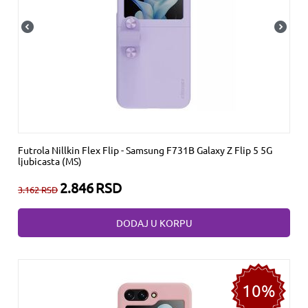
Futrola Nillkin Flex Flip - Samsung F731B Galaxy Z Flip 5 5G
ljubicasta (MS)
2.846
RSD
3.162
RSD
DODAJ U KORPU
10%