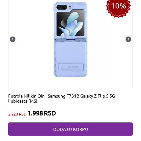
10%
Futrola Nillkin Qin - Samsung F731B Galaxy Z Flip 5 5G
ljubicasta (MS)
1.998
RSD
2.220
RSD
DODAJ U KORPU