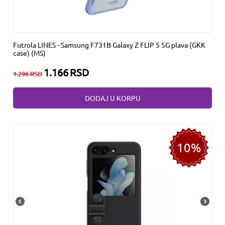
Futrola LINES - Samsung F731B Galaxy Z FLIP 5 5G plava (GKK
case) (MS)
1.166
RSD
1.296
RSD
DODAJ U KORPU
10%