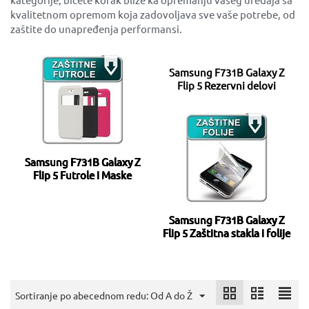
kvalitetnom opremom koja zadovoljava sve vaše potrebe, od
zaštite do unapređenja performansi.
Samsung F731B Galaxy Z
Flip 5 Rezervni delovi
Samsung F731B Galaxy Z
Flip 5 Futrole i Maske
Samsung F731B Galaxy Z
Flip 5 Zaštitna stakla i folije
Sortiranje po abecednom redu: Od A do Ž