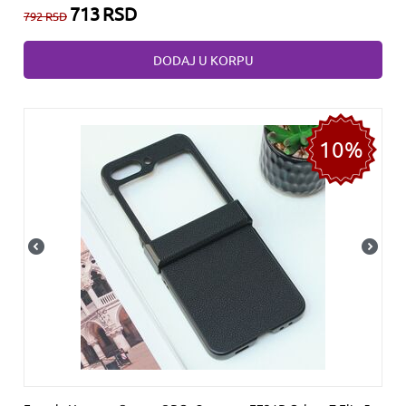
713
RSD
792
RSD
DODAJ U KORPU
10%