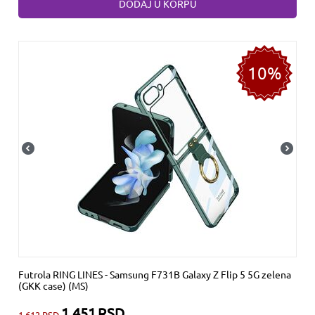
DODAJ U KORPU
10%
Futrola RING LINES - Samsung F731B Galaxy Z Flip 5 5G zelena
(GKK case) (MS)
1.451
RSD
1.612
RSD