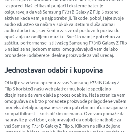
raspored. Naši efikasni punjači i eksterne baterije
osiguravaju da vaš Samsung F731B Galaxy Z Flip 5 ostane
aktivan kada vam je najpotrebniji. Takođe, poboljšajte svoje
audio iskustvo sa našim visokokvalitetnim slušalicama i
audio dodacima, savršenim za sve od poslovnih poziva do
opuštanja uz omiljenu muziku. Sve što vam je potrebno za
zaštitu, performanse i stil vašeg Samsung F731B Galaxy Z Flip
5 nalazi se na jednom mestu, omogućavajući vam da lako
pronađete i odaberete idealne proizvode za vaš uređaj.
Jednostavan odabir i kupovina
Otkrijte savršenu opremu za vaš Samsung F731B Galaxy Z
Flip 5 koristeći našu web platformu, koja je specijalno
dizajnirana da vam olakša proces odabira. Naša stranica vam
omogućava da brzo pronađete proizvode prilagođene vašem
modelu, detaljno opisane sa svim potrebnim informacijama o
kompatibilnosti i korisničkim ocenama. Ovo vam pomaže da
napravite pravi izbor, osiguravajući da dobijete najbolje za
vaš Samsung F731B Galaxy Z Flip 5. Klikom na sliku željene
kategorije, bićete korak bliže ka opremanju vašeg uređaja sa