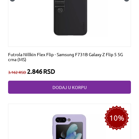
Futrola Nillkin Flex Flip - Samsung F731B Galaxy Z Flip 5 5G
crna (MS)
2.846
RSD
3.162
RSD
DODAJ U KORPU
10%