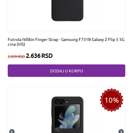
Futrola Nillkin Finger Strap - Samsung F731B Galaxy Z Flip 5 5G
crna (MS)
2.636
RSD
2.929
RSD
DODAJ U KORPU
10%