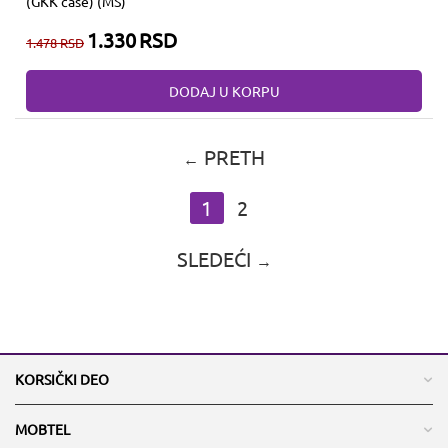
(GKK case) (MS)
1.330
RSD
1.478
RSD
DODAJ U KORPU
PRETH
1
2
SLEDEĆI
KORSIČKI DEO
MOBTEL