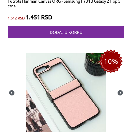
Futrola Hanman Canvas ORG - Samsung F731B Galaxy Z Flip 5
crna
1.451
RSD
1.612
RSD
DODAJ U KORPU
10%