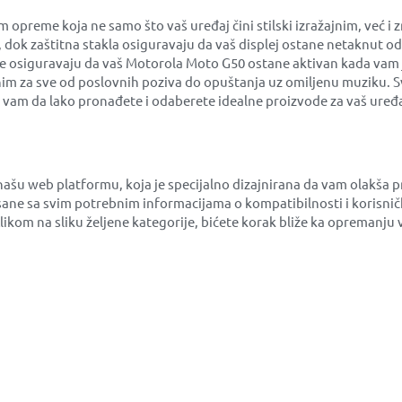
eme koja ne samo što vaš uređaj čini stilski izražajnim, već i 
a, dok zaštitna stakla osiguravaju da vaš displej ostane netaknut 
ije osiguravaju da vaš Motorola Moto G50 ostane aktivan kada vam j
im za sve od poslovnih poziva do opuštanja uz omiljenu muziku. Sve
am da lako pronađete i odaberete idealne proizvode za vaš uređa
našu web platformu, koja je specijalno dizajnirana da vam olakša
ane sa svim potrebnim informacijama o kompatibilnosti i korisni
Klikom na sliku željene kategorije, bićete korak bliže ka opreman