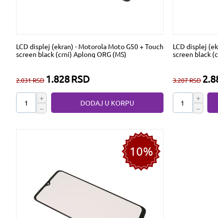
LCD displej (ekran) - Motorola Moto G50 + Touch
LCD displej (e
screen black (crni) Aplong ORG (MS)
screen black (
1.828
RSD
2.8
2.031
RSD
3.207
RSD
+
+
DODAJ U KORPU
−
−
10%