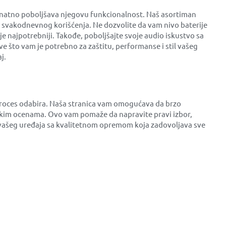
znatno poboljšava njegovu funkcionalnost. Naš asortiman
od svakodnevnog korišćenja. Ne dozvolite da vam nivo baterije
e najpotrebniji. Takođe, poboljšajte svoje audio iskustvo sa
 što vam je potrebno za zaštitu, performanse i stil vašeg
j.
 proces odabira. Naša stranica vam omogućava da brzo
čkim ocenama. Ovo vam pomaže da napravite pravi izbor,
ju vašeg uređaja sa kvalitetnom opremom koja zadovoljava sve