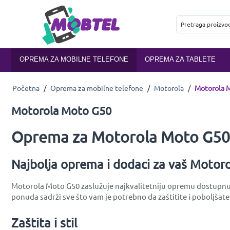
OPREMA ZA MOBILNE TELEFONE
OPREMA ZA TABLETE
Početna
/
Oprema za mobilne telefone
/
Motorola
/
Motorola 
Motorola Moto G50
Oprema za Motorola Moto G50 
Najbolja oprema i dodaci za vaš Moto
Motorola Moto G50 zaslužuje najkvalitetniju opremu dostupnu na
ponuda sadrži sve što vam je potrebno da zaštitite i poboljša
Zaštita i stil