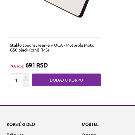
Staklo touchscreen-a + OCA - Motorola Moto
G50 black (crni) (MS)
691
RSD
768
RSD
+
DODAJ U KORPU
−
KORSIČKI DEO
MOBTEL
Prijavi se
O nama