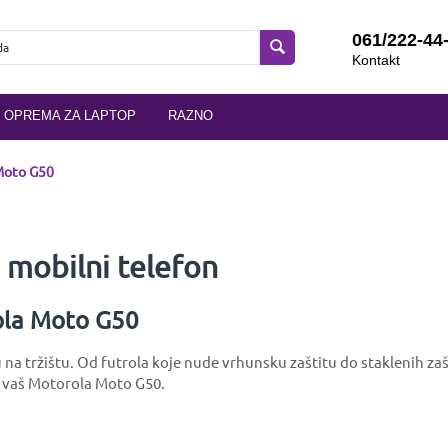
061/222-44
Kontakt
OPREMA ZA LAPTOP
RAZNO
Moto G50
mobilni telefon
rola Moto G50
 tržištu. Od futrola koje nude vrhunsku zaštitu do staklenih zašti
te vaš Motorola Moto G50.