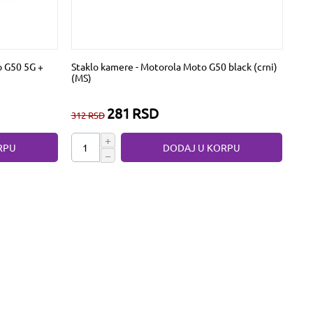
o G50 5G +
Staklo kamere - Motorola Moto G50 black (crni)
(MS)
281
RSD
312
RSD
+
RPU
DODAJ U KORPU
−