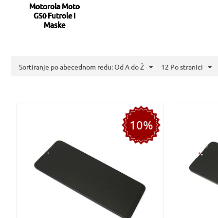
Motorola Moto
G50 Futrole i
Maske
Sortiranje po abecednom redu: Od A do Ž
12 Po stranici
10%