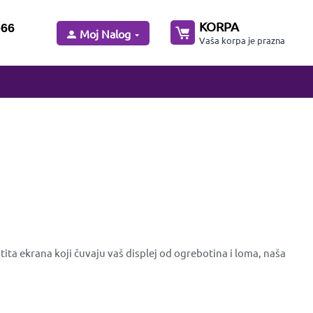
KORPA
-66
Moj Nalog
Vaša korpa je prazna
ta ekrana koji čuvaju vaš displej od ogrebotina i loma, naša