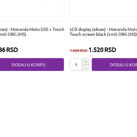
kran) - Motorola Moto G50 + Touch
LCD displej (ekran) - Motorola Mot
crni) ORG (MS)
Touch screen black (crni) ORG (MS)
86
RSD
1.520
RSD
1.689
RSD
+
DODAJ U KORPU
DODAJ U KO
−