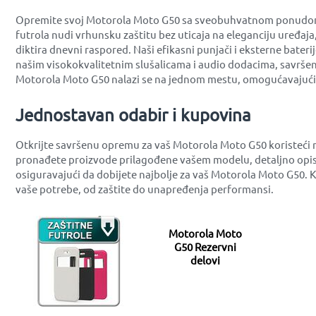
Opremite svoj Motorola Moto G50 sa sveobuhvatnom ponudom opr
futrola nudi vrhunsku zaštitu bez uticaja na eleganciju uređaj
diktira dnevni raspored. Naši efikasni punjači i eksterne bater
našim visokokvalitetnim slušalicama i audio dodacima, savršen
Motorola Moto G50 nalazi se na jednom mestu, omogućavajući v
Jednostavan odabir i kupovina
Otkrijte savršenu opremu za vaš Motorola Moto G50 koristeći 
pronađete proizvode prilagođene vašem modelu, detaljno opis
osiguravajući da dobijete najbolje za vaš Motorola Moto G50. 
vaše potrebe, od zaštite do unapređenja performansi.
Motorola Moto
G50 Rezervni
delovi